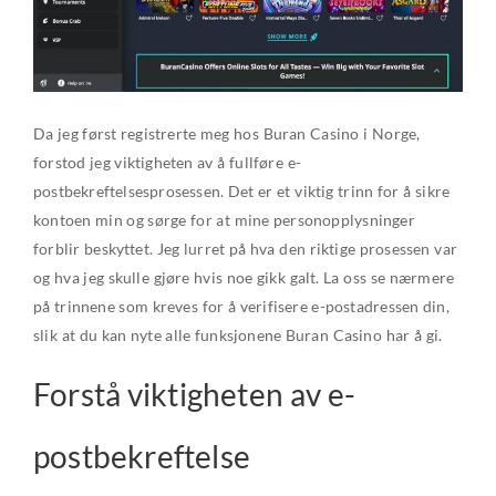
Da jeg først registrerte meg hos Buran Casino i Norge,
forstod jeg viktigheten av å fullføre e-
postbekreftelsesprosessen. Det er et viktig trinn for å sikre
kontoen min og sørge for at mine personopplysninger
forblir beskyttet. Jeg lurret på hva den riktige prosessen var
og hva jeg skulle gjøre hvis noe gikk galt. La oss se nærmere
på trinnene som kreves for å verifisere e-postadressen din,
slik at du kan nyte alle funksjonene Buran Casino har å gi.
Forstå viktigheten av e-
postbekreftelse