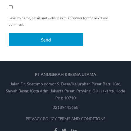
Save my name, email, and website in this browser for the next time I
comment.
PT ANUGERAH KRESNA UTAMA
Jalan Dr. Soetomo nomor 9, Desa/Kelurahan Pasar Baru, Kec.
Sawah Besar, Kota Adm. Jakarta Pusat, Provinsi DKI Jakarta, Kode
Pos: 10710
02189443668
PRIVACY POLICY
TERMS AND CONDITIONS