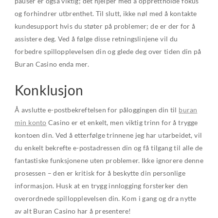
pauser er også viktig; det hjelper med å opprettholde fokus
og forhindrer utbrenthet. Til slutt, ikke nøl med å kontakte
kundesupport hvis du støter på problemer; de er der for å
assistere deg. Ved å følge disse retningslinjene vil du
forbedre spillopplevelsen din og glede deg over tiden din på
Buran Casino enda mer.
Konklusjon
Å avslutte e-postbekreftelsen for påloggingen din til
buran
min konto
Casino er et enkelt, men viktig trinn for å trygge
kontoen din. Ved å etterfølge trinnene jeg har utarbeidet, vil
du enkelt bekrefte e-postadressen din og få tilgang til alle de
fantastiske funksjonene uten problemer. Ikke ignorere denne
prosessen – den er kritisk for å beskytte din personlige
informasjon. Husk at en trygg innlogging forsterker den
overordnede spillopplevelsen din. Kom i gang og dra nytte
av alt Buran Casino har å presentere!