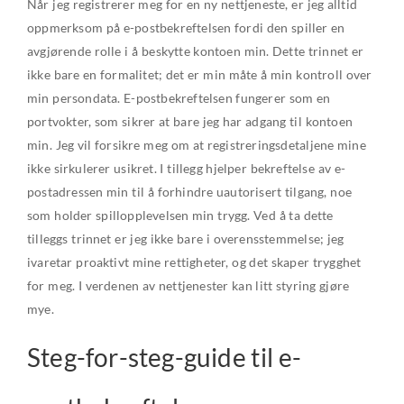
Når jeg registrerer meg for en ny nettjeneste, er jeg alltid
oppmerksom på e-postbekreftelsen fordi den spiller en
avgjørende rolle i å beskytte kontoen min. Dette trinnet er
ikke bare en formalitet; det er min måte å min kontroll over
min persondata. E-postbekreftelsen fungerer som en
portvokter, som sikrer at bare jeg har adgang til kontoen
min. Jeg vil forsikre meg om at registreringsdetaljene mine
ikke sirkulerer usikret. I tillegg hjelper bekreftelse av e-
postadressen min til å forhindre uautorisert tilgang, noe
som holder spillopplevelsen min trygg. Ved å ta dette
tilleggs trinnet er jeg ikke bare i overensstemmelse; jeg
ivaretar proaktivt mine rettigheter, og det skaper trygghet
for meg. I verdenen av nettjenester kan litt styring gjøre
mye.
Steg-for-steg-guide til e-