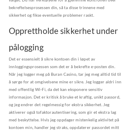
bekreftelsesprosessen din, så ta disse trinnene med
sikkerhet og fikse eventuelle problemer raskt.
Opprettholde sikkerhet under
pålogging
Det er essensielt å sikre kontoen din i løpet av
innloggingsprosessen som det er å bekrefte e-posten din.
Når jeg logger meg på Buran Casino, tar jeg meg alltid tid til
å sørge for at omgivelsene mine er sikre. Jeg logger aldri inn
med offentlig Wi-Fi, da det kan eksponere sensitiv
informasjon. Det er kritisk å bruke et kraftig, unikt passord,
og jeg endrer det regelmessig for ekstra sikkerhet. Jeg
aktiverer også tofaktorautentisering, som gir et ekstra lag
med beskyttelse. Hvis jeg oppdager mistenkelig aktivitet på
kontoen min, handler jeg straks, oppdaterer passordet mitt