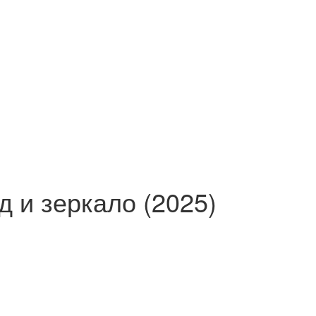
д и зеркало (2025)