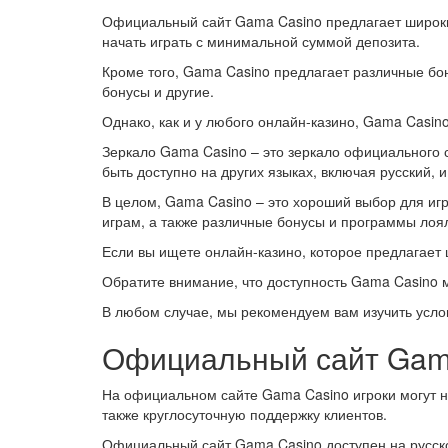
Официальный сайт Gama Casino предлагает широкий 
начать играть с минимальной суммой депозита.
Кроме того, Gama Casino предлагает различные бо
бонусы и другие.
Однако, как и у любого онлайн-казино, Gama Casino
Зеркало Gama Casino – это зеркало официального с
быть доступно на других языках, включая русский, 
В целом, Gama Casino – это хороший выбор для игр
играм, а также различные бонусы и программы лоя
Если вы ищете онлайн-казино, которое предлагает ш
Обратите внимание, что доступность Gama Casino 
В любом случае, мы рекомендуем вам изучить усло
Официальный сайт Gam
На официальном сайте Gama Casino игроки могут н
также круглосуточную поддержку клиентов.
Официальный сайт Gama Casino доступен на русском