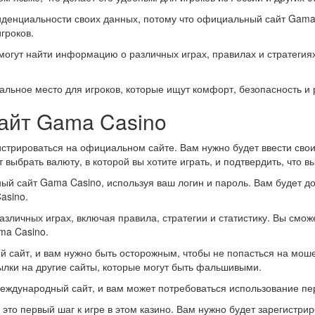
иденциальности своих данных, потому что официальный сайт Gama
гроков.
огут найти информацию о различных играх, правилах и стратегиях
льное место для игроков, которые ищут комфорт, безопасность и 
айт Gama Casino
истрироваться на официальном сайте. Вам нужно будет ввести сво
выбрать валюту, в которой вы хотите играть, и подтвердить, что вы
й сайт Gama Casino, используя ваш логин и пароль. Вам будет до
asino.
азличных играх, включая правила, стратегии и статистику. Вы см
ma Casino.
й сайт, и вам нужно быть осторожным, чтобы не попасться на моше
ылки на другие сайты, которые могут быть фальшивыми.
международный сайт, и вам может потребоваться использование пере
это первый шаг к игре в этом казино. Вам нужно будет зарегистрир