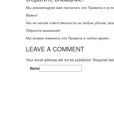
Мы рекомендуем вам прочитать эти Правила и усло
Важно!
Мы не несем ответственности за любые убытки, воз
Обратите внимание!
Мы можем изменить эти Правила в любое время.
LEAVE A COMMENT
Your email address will not be published.
Required fie
Name