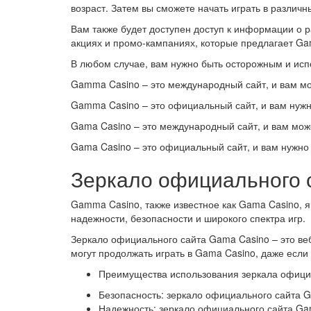
возраст. Затем вы сможете начать играть в различн
Вам также будет доступен доступ к информации о р
акциях и промо-кампаниях, которые предлагает Ga
В любом случае, вам нужно быть осторожным и исп
Gamma Casino – это международный сайт, и вам мож
Gamma Casino – это официальный сайт, и вам нужн
Gama Casino – это международный сайт, и вам може
Gama Casino – это официальный сайт, и вам нужно
Зеркало официального 
Gamma Casino, также известное как Gama Casino, я
надежности, безопасности и широкого спектра игр.
Зеркало официального сайта Gama Casino – это веб
могут продолжать играть в Gama Casino, даже если
Преимущества использования зеркала офици
Безопасность: зеркало официального сайта 
Надежность: зеркало официального сайта Gam