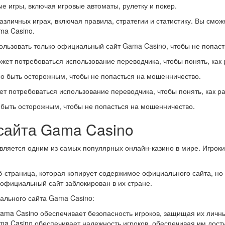
ые игры, включая игровые автоматы, рулетку и покер.
азличных играх, включая правила, стратегии и статистику. Вы см
ma Casino.
ользовать только официальный сайт Gama Casino, чтобы не попас
ет потребоваться использование переводчика, чтобы понять, как 
о быть осторожным, чтобы не попасться на мошенничество.
т потребоваться использование переводчика, чтобы понять, как ра
 быть осторожным, чтобы не попасться на мошенничество.
сайта Gama Casino
вляется одним из самых популярных онлайн-казино в мире. Игроки 
-страница, которая копирует содержимое официального сайта, но 
 официальный сайт заблокирован в их стране.
ального сайта Gama Casino:
Gama Casino обеспечивает безопасность игроков, защищая их лич
a Casino обеспечивает надежность игроков, обеспечивая им досту