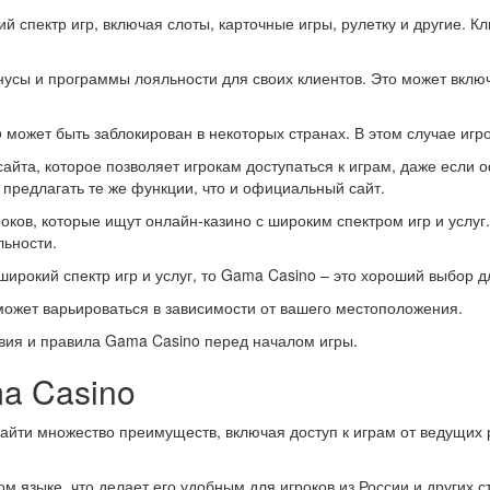
спектр игр, включая слоты, карточные игры, рулетку и другие. Кли
нусы и программы лояльности для своих клиентов. Это может вклю
 может быть заблокирован в некоторых странах. В этом случае игро
айта, которое позволяет игрокам доступаться к играм, даже если
и предлагать те же функции, что и официальный сайт.
оков, которые ищут онлайн-казино с широким спектром игр и услуг
льности.
ирокий спектр игр и услуг, то Gama Casino – это хороший выбор д
может варьироваться в зависимости от вашего местоположения.
вия и правила Gama Casino перед началом игры.
a Casino
айти множество преимуществ, включая доступ к играм от ведущих р
 языке, что делает его удобным для игроков из России и других с