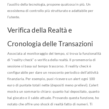
l’ausilio della tecnologia, propone qualcosa in più. Un
ecosistema di controllo più strutturato e adattabile per
l’utente.
Verifica della Realtà e
Cronologia delle Transazioni
Associata al monitoraggio del tempo, si trova la funzionalità
di “reality check” o verifica della realtà. Il promemoria di
sessione si basa sul tempo trascorso. Il reality check è
configurabile per dare un resoconto periodico dell’attività
finanziaria. Per esempio, puoi ricevere un alert ogni 100
euro di puntate totali nette (depositi meno prelievi). L’alert
mostra un sommario chiaro: quanto hai depositato, quanto
hai giocato e il saldo attuale. Provando questa funzione, ho
notato che offre uno shock di realtà fatto di numeri. Ti