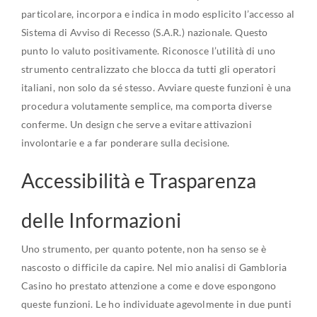
particolare, incorpora e indica in modo esplicito l’accesso al
Sistema di Avviso di Recesso (S.A.R.) nazionale. Questo
punto lo valuto positivamente. Riconosce l’utilità di uno
strumento centralizzato che blocca da tutti gli operatori
italiani, non solo da sé stesso. Avviare queste funzioni è una
procedura volutamente semplice, ma comporta diverse
conferme. Un design che serve a evitare attivazioni
involontarie e a far ponderare sulla decisione.
Accessibilità e Trasparenza
delle Informazioni
Uno strumento, per quanto potente, non ha senso se è
nascosto o difficile da capire. Nel mio analisi di Gambloria
Casino ho prestato attenzione a come e dove espongono
queste funzioni. Le ho individuate agevolmente in due punti