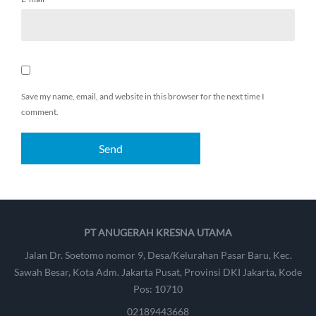
Save my name, email, and website in this browser for the next time I
comment.
PT ANUGERAH KRESNA UTAMA
Jalan Dr. Soetomo nomor 9, Desa/Kelurahan Pasar Baru, Kec.
Sawah Besar, Kota Adm. Jakarta Pusat, Provinsi DKI Jakarta, Kode
Pos: 10710
02189443668