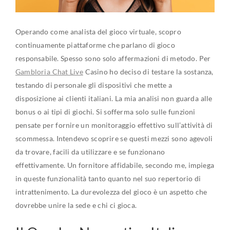
Operando come analista del gioco virtuale, scopro
continuamente piattaforme che parlano di gioco
responsabile. Spesso sono solo affermazioni di metodo. Per
Gambloria Chat Live
Casino ho deciso di testare la sostanza,
testando di personale gli dispositivi che mette a
disposizione ai clienti italiani. La mia analisi non guarda alle
bonus o ai tipi di giochi. Si sofferma solo sulle funzioni
pensate per fornire un monitoraggio effettivo sull’attività di
scommessa. Intendevo scoprire se questi mezzi sono agevoli
da trovare, facili da utilizzare e se funzionano
effettivamente. Un fornitore affidabile, secondo me, impiega
in queste funzionalità tanto quanto nel suo repertorio di
intrattenimento. La durevolezza del gioco è un aspetto che
dovrebbe unire la sede e chi ci gioca.