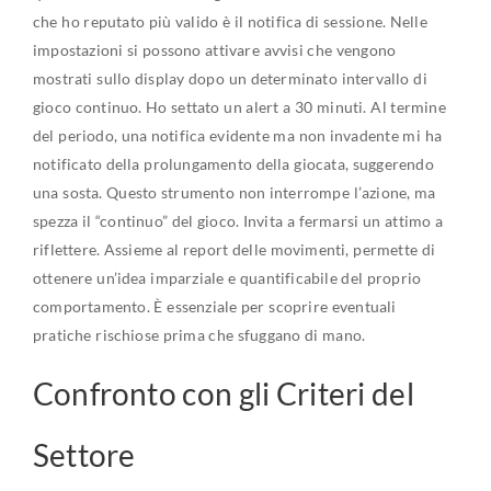
che ho reputato più valido è il notifica di sessione. Nelle
impostazioni si possono attivare avvisi che vengono
mostrati sullo display dopo un determinato intervallo di
gioco continuo. Ho settato un alert a 30 minuti. Al termine
del periodo, una notifica evidente ma non invadente mi ha
notificato della prolungamento della giocata, suggerendo
una sosta. Questo strumento non interrompe l’azione, ma
spezza il “continuo” del gioco. Invita a fermarsi un attimo a
riflettere. Assieme al report delle movimenti, permette di
ottenere un’idea imparziale e quantificabile del proprio
comportamento. È essenziale per scoprire eventuali
pratiche rischiose prima che sfuggano di mano.
Confronto con gli Criteri del
Settore