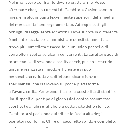
Nel mio lavoro confronto diverse piattaforme. Posso
affermare che gli strumenti di Gambloria Casino sono in
linea, e in alcuni punti leggermente superiori, della media
del mercato italiano regolamentato. Adempie tutti gli
obblighi di legge, senza eccezioni. Dove si nota la differenza
è nell’interfaccia per amministrare questi strumenti. La
trovo più immediata e raccolta in un unico pannello di
controllo rispetto ad alcuni concorrenti. La caratteristica di
promemoria di sessione e reality check, pur non essendo
unica, è realizzata in modo efficiente e si può
personalizzare. Tuttavia, difettano alcune funzioni
sperimentali che si trovano su poche piattaforme
all’avanguardia. Per esemplificare, la possibilità di stabilire
limiti specifici per tipo di gioco (slot contro scommesse
sportive) o analisi grafiche più dettagliate dello storico.
Gambloria si posiziona quindi nella fascia alta degli
operatori conformi. Offre un pacchetto solido e completo,