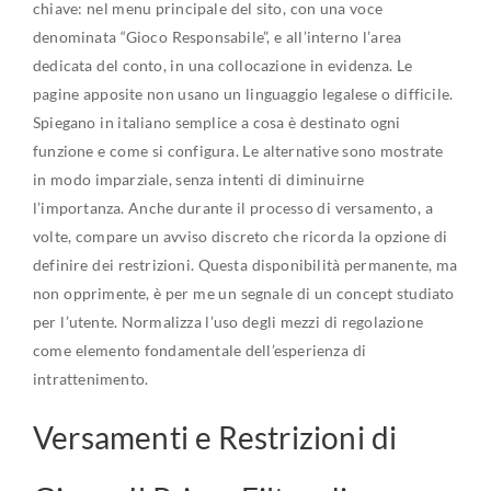
chiave: nel menu principale del sito, con una voce
denominata “Gioco Responsabile”, e all’interno l’area
dedicata del conto, in una collocazione in evidenza. Le
pagine apposite non usano un linguaggio legalese o difficile.
Spiegano in italiano semplice a cosa è destinato ogni
funzione e come si configura. Le alternative sono mostrate
in modo imparziale, senza intenti di diminuirne
l’importanza. Anche durante il processo di versamento, a
volte, compare un avviso discreto che ricorda la opzione di
definire dei restrizioni. Questa disponibilità permanente, ma
non opprimente, è per me un segnale di un concept studiato
per l’utente. Normalizza l’uso degli mezzi di regolazione
come elemento fondamentale dell’esperienza di
intrattenimento.
Versamenti e Restrizioni di