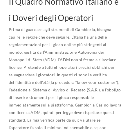
Il Quadro Normativo Italiano e
i Doveri degli Operatori
Prima di guardare agli strumenti di Gambloria, bisogna
capire le regole che deve seguire. L’Italia ha una delle
regolamentazioni per il gioco online più stringenti al
mondo, gestita dall’Amministrazione Autonoma dei
Monopoli di Stato (ADM). L’ADM non si ferma a rilasciare
licenze. Pretende a tutti gli operatori precisi obblighi per
salvaguardare i giocatori. In questi ci sono la verifica
dell’identità e dell’età (la procedura “know your customer”),
l’adesione al Sistema di Avviso di Recesso (S.A.R.), e l’obbligo
di inserire strumenti per il gioco responsabile
immediatamente sulla piattaforma. Gambloria Casino lavora
con licenza ADM, quindi per legge deve rispettare questi
standard. La mia verifica parte da qui: valutare se
l’operatore fa solo il minimo indispensabile o se, con