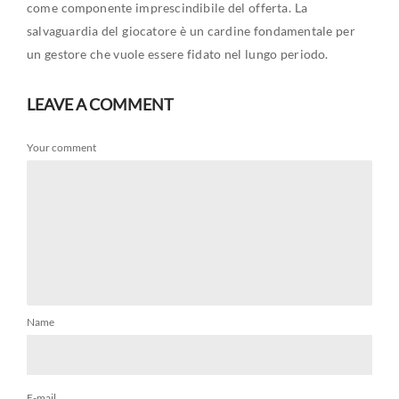
come componente imprescindibile del offerta. La
salvaguardia del giocatore è un cardine fondamentale per
un gestore che vuole essere fidato nel lungo periodo.
LEAVE A COMMENT
Your comment
Name
E-mail