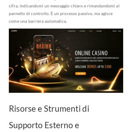
cifra, indicandomi un messaggio chiaro e rimandandomi al
pannello di controllo. È un processo passivo, ma agisce
come una barriera automatica.
Risorse e Strumenti di
Supporto Esterno e