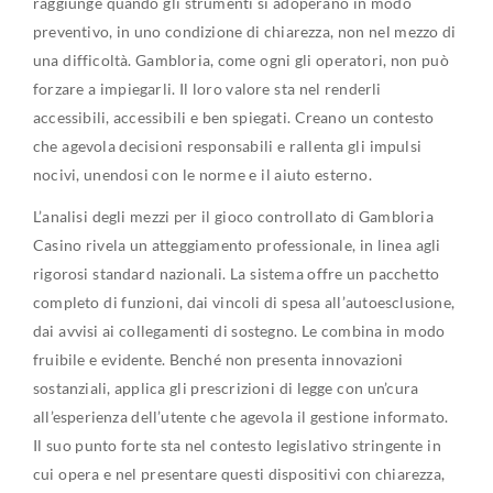
raggiunge quando gli strumenti si adoperano in modo
preventivo, in uno condizione di chiarezza, non nel mezzo di
una difficoltà. Gambloria, come ogni gli operatori, non può
forzare a impiegarli. Il loro valore sta nel renderli
accessibili, accessibili e ben spiegati. Creano un contesto
che agevola decisioni responsabili e rallenta gli impulsi
nocivi, unendosi con le norme e il aiuto esterno.
L’analisi degli mezzi per il gioco controllato di Gambloria
Casino rivela un atteggiamento professionale, in linea agli
rigorosi standard nazionali. La sistema offre un pacchetto
completo di funzioni, dai vincoli di spesa all’autoesclusione,
dai avvisi ai collegamenti di sostegno. Le combina in modo
fruibile e evidente. Benché non presenta innovazioni
sostanziali, applica gli prescrizioni di legge con un’cura
all’esperienza dell’utente che agevola il gestione informato.
Il suo punto forte sta nel contesto legislativo stringente in
cui opera e nel presentare questi dispositivi con chiarezza,