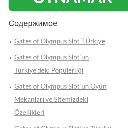
Содержимое
Gates of Olympus Slot TÜrkiye
Gates of Olympus Slot’un
Türkiye’deki Popülerliği
Gates of Olympus Slot’un Oyun
Mekanları ve Sitemizdeki
Özellikleri