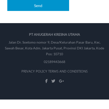
PT ANUGERAH KRESNA UTAMA
Jalan Dr. Soetomo nomor 9, Desa/Kelurahan Pasar Baru, Kec.
Sawah Besar, Kota Adm. Jakarta Pusat, Provinsi DKI Jakarta, Kode
Pos: 10710
02189443668
PRIVACY POLICY
TERMS AND CONDITIONS