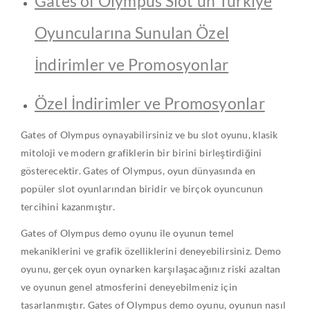
Gates of Olympus Slot’un Türkiye
Oyuncularına Sunulan Özel
İndirimler ve Promosyonlar
Özel İndirimler ve Promosyonlar
Gates of Olympus oynayabilirsiniz ve bu slot oyunu, klasik
mitoloji ve modern grafiklerin bir birini birleştirdiğini
gösterecektir. Gates of Olympus, oyun dünyasında en
popüler slot oyunlarından biridir ve birçok oyuncunun
tercihini kazanmıştır.
Gates of Olympus demo oyunu ile oyunun temel
mekaniklerini ve grafik özelliklerini deneyebilirsiniz. Demo
oyunu, gerçek oyun oynarken karşılaşacağınız riski azaltan
ve oyunun genel atmosferini deneyebilmeniz için
tasarlanmıştır. Gates of Olympus demo oyunu, oyunun nasıl