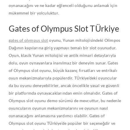
oynanacağını ve ne kadar eğlenceli olduğunu anlamak için
mükemmel bir yolculuktur.
Gates of Olympus Slot TÜrkiye
gates of olympus slot
oyunu, Yunan mitolojisindeki Olimpos
Dağının kapılarına giriş yapmayı temalı bir slot oyunudur.
Oyun, klasik Yunan mitolojisi ve antik mimari detaylarıyla
dolu, oyun oynayanlara inanılmaz bir deneyim sunar. Gates
of Olympus slot oyunu, büyük kazanç fırsatları ve entrikalı
oyun mekanizmalarıyla popülerdir. TÜrkiye’deki oyuncular
da bu oyunu deneyebilirler, ancak öncelikle yasal ve güvenli
bir platformda oynayacaklarından emin olmalıdır. Gates of
Olympus slot oyunu demo sürümü de mevcuttur, bu nedenle
oyuncuların oyunun mekanizmalarını ve oyunun nasıl
oynanacağını anlamasına yardımcı olabilir. Gates of
Olympus slot oyunu TÜrkiye’de popüler bir seçeneğdir ve