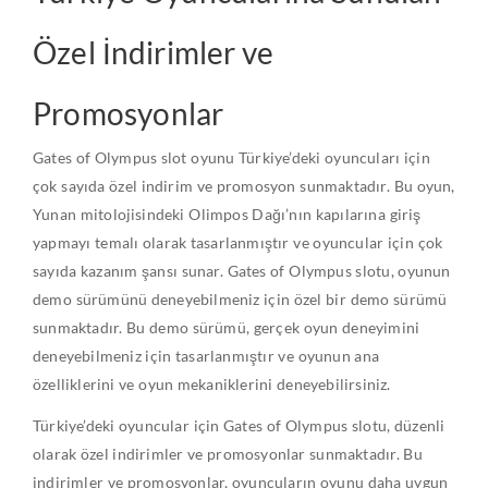
Özel İndirimler ve
Promosyonlar
Gates of Olympus slot oyunu Türkiye’deki oyuncuları için
çok sayıda özel indirim ve promosyon sunmaktadır. Bu oyun,
Yunan mitolojisindeki Olimpos Dağı’nın kapılarına giriş
yapmayı temalı olarak tasarlanmıştır ve oyuncular için çok
sayıda kazanım şansı sunar. Gates of Olympus slotu, oyunun
demo sürümünü deneyebilmeniz için özel bir demo sürümü
sunmaktadır. Bu demo sürümü, gerçek oyun deneyimini
deneyebilmeniz için tasarlanmıştır ve oyunun ana
özelliklerini ve oyun mekaniklerini deneyebilirsiniz.
Türkiye’deki oyuncular için Gates of Olympus slotu, düzenli
olarak özel indirimler ve promosyonlar sunmaktadır. Bu
indirimler ve promosyonlar, oyuncuların oyunu daha uygun