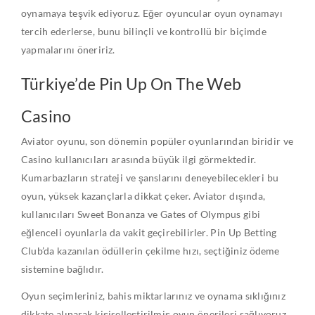
oynamaya teşvik ediyoruz. Eğer oyuncular oyun oynamayı
tercih ederlerse, bunu bilinçli ve kontrollü bir biçimde
yapmalarını öneririz.
Türkiye’de Pin Up On The Web
Casino
Aviator oyunu, son dönemin popüler oyunlarından biridir ve
Casino kullanıcıları arasında büyük ilgi görmektedir.
Kumarbazların strateji ve şanslarını deneyebilecekleri bu
oyun, yüksek kazançlarla dikkat çeker. Aviator dışında,
kullanıcıları Sweet Bonanza ve Gates of Olympus gibi
eğlenceli oyunlarla da vakit geçirebilirler. Pin Up Betting
Club’da kazanılan ödüllerin çekilme hızı, seçtiğiniz ödeme
sistemine bağlıdır.
Oyun seçimleriniz, bahis miktarlarınız ve oynama sıklığınız
dikkate alınarak kişiselleştirilmiş oyun önerileri sağlıyoruz.