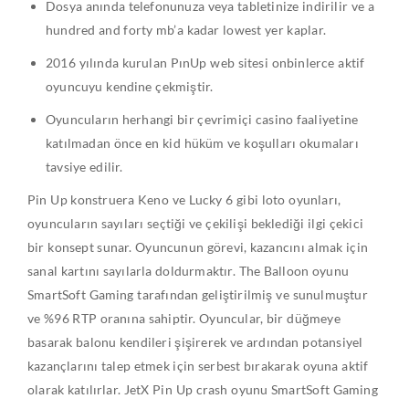
Dosya anında telefonunuza veya tabletinize indirilir ve a
hundred and forty mb’a kadar lowest yer kaplar.
2016 yılında kurulan PınUp web sitesi onbinlerce aktif
oyuncuyu kendine çekmiştir.
Oyuncuların herhangi bir çevrimiçi casino faaliyetine
katılmadan önce en kid hüküm ve koşulları okumaları
tavsiye edilir.
Pin Up konstruera Keno ve Lucky 6 gibi loto oyunları,
oyuncuların sayıları seçtiği ve çekilişi beklediği ilgi çekici
bir konsept sunar. Oyuncunun görevi, kazancını almak için
sanal kartını sayılarla doldurmaktır. The Balloon oyunu
SmartSoft Gaming tarafından geliştirilmiş ve sunulmuştur
ve %96 RTP oranına sahiptir. Oyuncular, bir düğmeye
basarak balonu kendileri şişirerek ve ardından potansiyel
kazançlarını talep etmek için serbest bırakarak oyuna aktif
olarak katılırlar. JetX Pin Up crash oyunu SmartSoft Gaming