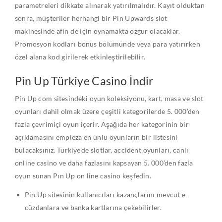
parametreleri dikkate alınarak yatırılmalıdır. Kayıt olduktan
sonra, müşteriler herhangi bir Pin Upwards slot
makinesinde afin de için oynamakta özgür olacaklar.
Promosyon kodları bonus bölümünde veya para yatırırken
özel alana kod girilerek etkinleştirilebilir.
Pin Up Türkiye Casino İndir
Pin Up com sitesindeki oyun koleksiyonu, kart, masa ve slot
oyunları dahil olmak üzere çeşitli kategorilerde 5. 000’den
fazla çevrimiçi oyun içerir. Aşağıda her kategorinin bir
açıklamasını empieza en ünlü oyunların bir listesini
bulacaksınız. Türkiye’de slotlar, accident oyunları, canlı
online casino ve daha fazlasını kapsayan 5. 000’den fazla
oyun sunan Pın Up on line casino keşfedin.
Pin Up sitesinin kullanıcıları kazançlarını mevcut e-
cüzdanlara ve banka kartlarına çekebilirler.