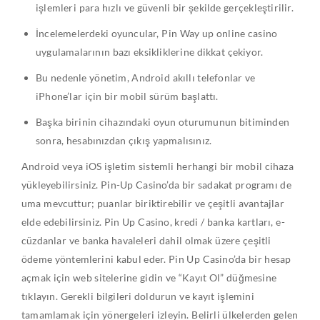
işlemleri para hızlı ve güvenli bir şekilde gerçekleştirilir.
İncelemelerdeki oyuncular, Pin Way up online casino
uygulamalarının bazı eksikliklerine dikkat çekiyor.
Bu nedenle yönetim, Android akıllı telefonlar ve
iPhone’lar için bir mobil sürüm başlattı.
Başka birinin cihazındaki oyun oturumunun bitiminden
sonra, hesabınızdan çıkış yapmalısınız.
Android veya iOS işletim sistemli herhangi bir mobil cihaza
yükleyebilirsiniz. Pin-Up Casino’da bir sadakat programı de
uma mevcuttur; puanlar biriktirebilir ve çeşitli avantajlar
elde edebilirsiniz. Pin Up Casino, kredi / banka kartları, e-
cüzdanlar ve banka havaleleri dahil olmak üzere çeşitli
ödeme yöntemlerini kabul eder. Pin Up Casino’da bir hesap
açmak için web sitelerine gidin ve “Kayıt Ol” düğmesine
tıklayın. Gerekli bilgileri doldurun ve kayıt işlemini
tamamlamak için yönergeleri izleyin. Belirli ülkelerden gelen