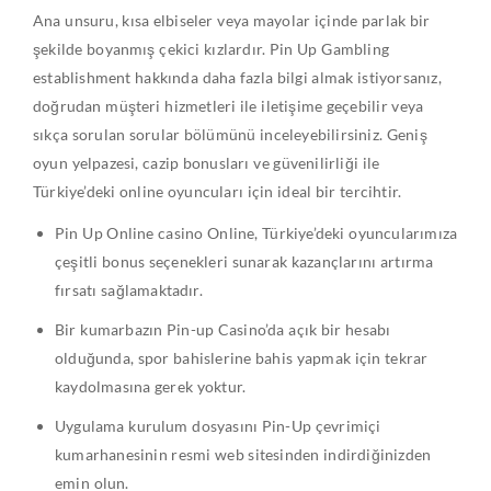
Ana unsuru, kısa elbiseler veya mayolar içinde parlak bir
şekilde boyanmış çekici kızlardır. Pin Up Gambling
establishment hakkında daha fazla bilgi almak istiyorsanız,
doğrudan müşteri hizmetleri ile iletişime geçebilir veya
sıkça sorulan sorular bölümünü inceleyebilirsiniz. Geniş
oyun yelpazesi, cazip bonusları ve güvenilirliği ile
Türkiye’deki online oyuncuları için ideal bir tercihtir.
Pin Up Online casino Online, Türkiye’deki oyuncularımıza
çeşitli bonus seçenekleri sunarak kazançlarını artırma
fırsatı sağlamaktadır.
Bir kumarbazın Pin-up Casino’da açık bir hesabı
olduğunda, spor bahislerine bahis yapmak için tekrar
kaydolmasına gerek yoktur.
Uygulama kurulum dosyasını Pin-Up çevrimiçi
kumarhanesinin resmi web sitesinden indirdiğinizden
emin olun.