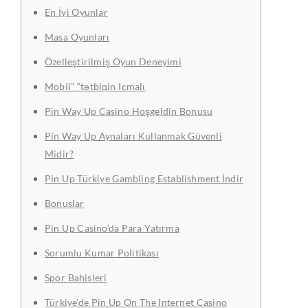
En İyi Oyunlar
Masa Oyunları
Özelleştirilmiş Oyun Deneyimi
Mobil” “tətbiqin Icmalı
Pin Way Up Casino Hoşgeldin Bonusu
Pin Way Up Aynaları Kullanmak Güvenli
Midir?
Pin Up Türkiye Gambling Establishment İndir
Bonuslar
Pin Up Casino’da Para Yatırma
Sorumlu Kumar Politikası
Spor Bahisleri
Türkiye’de Pin Up On The Internet Casino