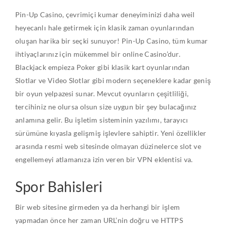
Pin-Up Casino, çevrimiçi kumar deneyiminizi daha weil
heyecanlı hale getirmek için klasik zaman oyunlarından
oluşan harika bir seçki sunuyor! Pin-Up Casino, tüm kumar
ihtiyaçlarınız için mükemmel bir online Casino’dur.
Blackjack empieza Poker gibi klasik kart oyunlarından
Slotlar ve Video Slotlar gibi modern seçeneklere kadar geniş
bir oyun yelpazesi sunar. Mevcut oyunların çeşitliliği,
tercihiniz ne olursa olsun size uygun bir şey bulacağınız
anlamına gelir. Bu işletim sisteminin yazılımı, tarayıcı
sürümüne kıyasla gelişmiş işlevlere sahiptir. Yeni özellikler
arasında resmi web sitesinde olmayan düzinelerce slot ve
engellemeyi atlamanıza izin veren bir VPN eklentisi va.
Spor Bahisleri
Bir web sitesine girmeden ya da herhangi bir işlem
yapmadan önce her zaman URL’nin doğru ve HTTPS