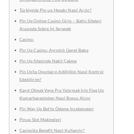
Türkiye’de Pin-up Hesabı Nasıl Açılır?
Pin Up Online Casino Giriş – Bahis Siteleri
Arasında Sobre İyi Seçenek
Casino:
Pin Up Casino: Ayrıntılı Genel Bakış
Pin Up Sitesinde Nakit Çekme
Pin Up’ta Oyunların Adilliğini Nasıl Kontrol
Edebilirim?
Kayıt Olmak Veya Pra Yatırmak Için Flag Up
Kumarhanesinden Nasıl Bonus Alınır
Pin Way Up Bet’te Ödeme Incelemeleri
Pinup Slot Makineleri
Casino’da Benefit Nasıl Kullanılır?