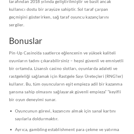
tarafından 2018 yılında geliştirilmiştir ve basit ancak
kullanıcı dostu bir arayüze sahiptir. Sol taraf çarpan
geçmişini gösterirken, sağ taraf oyuncu kazançlarını
sergiler.
Bonuslar
Pin-Up Casino’da saatlerce eğlencenin ve yüksek kaliteli
oyunların tadını çıkarabilirsiniz – hepsi güvenli ve emniyetli
bir ortamda. Lisanslı casino slotları, oyunlarda adaleti ve
rastgeleliği sağlamak için Rastgele Sayı Üreteçleri (RNG’ler)
kullanır. Bu, tüm oyuncuların eşit empieza adil bir kazanma
şansına sahip olmasını sağlayarak güvenli empieza” “keyifli
bir oyun deneyimi sunar.
Oyuncunun görevi, kazancını almak için sanal kartını
sayılarla doldurmaktır.
Ayrıca, gambling establishment para çekme ve yatırma