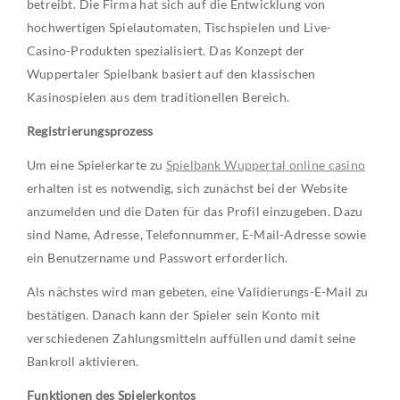
betreibt. Die Firma hat sich auf die Entwicklung von
hochwertigen Spielautomaten, Tischspielen und Live-
Casino-Produkten spezialisiert. Das Konzept der
Wuppertaler Spielbank basiert auf den klassischen
Kasinospielen aus dem traditionellen Bereich.
Registrierungsprozess
Um eine Spielerkarte zu
Spielbank Wuppertal online casino
erhalten ist es notwendig, sich zunächst bei der Website
anzumelden und die Daten für das Profil einzugeben. Dazu
sind Name, Adresse, Telefonnummer, E-Mail-Adresse sowie
ein Benutzername und Passwort erforderlich.
Als nächstes wird man gebeten, eine Validierungs-E-Mail zu
bestätigen. Danach kann der Spieler sein Konto mit
verschiedenen Zahlungsmitteln auffüllen und damit seine
Bankroll aktivieren.
Funktionen des Spielerkontos