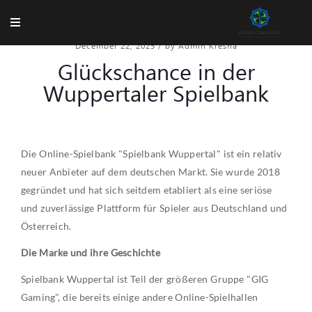
December 22, 2025
/
by Admin Kresna
Glückschance in der
Wuppertaler Spielbank
Die Online-Spielbank "Spielbank Wuppertal" ist ein relativ
neuer Anbieter auf dem deutschen Markt. Sie wurde 2018
gegründet und hat sich seitdem etabliert als eine seriöse
und zuverlässige Plattform für Spieler aus Deutschland und
Österreich.
Die Marke und ihre Geschichte
Spielbank Wuppertal ist Teil der größeren Gruppe "GIG
Gaming", die bereits einige andere Online-Spielhallen