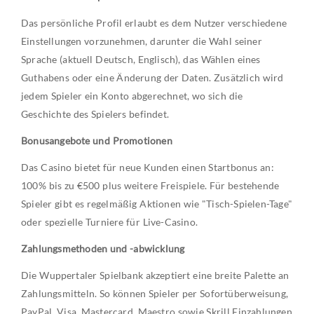
Das persönliche Profil erlaubt es dem Nutzer verschiedene
Einstellungen vorzunehmen, darunter die Wahl seiner
Sprache (aktuell Deutsch, Englisch), das Wählen eines
Guthabens oder eine Änderung der Daten. Zusätzlich wird
jedem Spieler ein Konto abgerechnet, wo sich die
Geschichte des Spielers befindet.
Bonusangebote und Promotionen
Das Casino bietet für neue Kunden einen Startbonus an:
100% bis zu €500 plus weitere Freispiele. Für bestehende
Spieler gibt es regelmäßig Aktionen wie "Tisch-Spielen-Tage"
oder spezielle Turniere für Live-Casino.
Zahlungsmethoden und -abwicklung
Die Wuppertaler Spielbank akzeptiert eine breite Palette an
Zahlungsmitteln. So können Spieler per Sofortüberweisung,
PayPal, Visa, Mastercard, Maestro sowie Skrill Einzahlungen