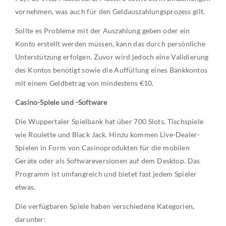
vornehmen, was auch für den Geldauszahlungsprozess gilt.
Sollte es Probleme mit der Auszahlung geben oder ein
Konto erstellt werden müssen, kann das durch persönliche
Unterstützung erfolgen. Zuvor wird jedoch eine Validierung
des Kontos benötigt sowie die Auffüllung eines Bankkontos
mit einem Geldbetrag von mindestens €10.
Casino-Spiele und -Software
Die Wuppertaler Spielbank hat über 700 Slots, Tischspiele
wie Roulette und Black Jack. Hinzu kommen Live-Dealer-
Spielen in Form von Casinoprodukten für die mobilen
Geräte oder als Softwareversionen auf dem Desktop. Das
Programm ist umfangreich und bietet fast jedem Spieler
etwas.
Die verfügbaren Spiele haben verschiedene Kategorien,
darunter: