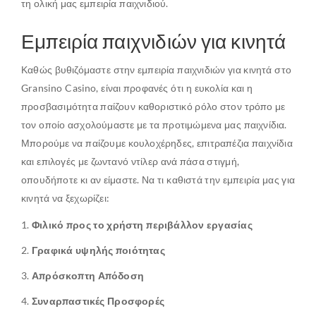
τη ολική μας εμπειρία παιχνιδιού.
Εμπειρία παιχνιδιών για κινητά
Καθώς βυθιζόμαστε στην εμπειρία παιχνιδιών για κινητά στο
Gransino Casino, είναι προφανές ότι η ευκολία και η
προσβασιμότητα παίζουν καθοριστικό ρόλο στον τρόπο με
τον οποίο ασχολούμαστε με τα προτιμώμενα μας παιχνίδια.
Μπορούμε να παίζουμε κουλοχέρηδες, επιτραπέζια παιχνίδια
και επιλογές με ζωντανό ντίλερ ανά πάσα στιγμή,
οπουδήποτε κι αν είμαστε. Να τι καθιστά την εμπειρία μας για
κινητά να ξεχωρίζει:
Φιλικό προς το χρήστη περιβάλλον εργασίας
Γραφικά υψηλής ποιότητας
Απρόσκοπτη Απόδοση
Συναρπαστικές Προσφορές