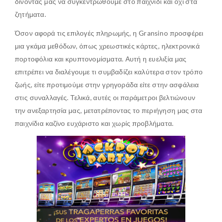
δίνοντάς μας να συγκεντρωθούμε στο παιχνίδι και όχι στα
ζητήματα.
Όσον αφορά τις επιλογές πληρωμής, η Gransino προσφέρει
μια γκάμα μεθόδων, όπως χρεωστικές κάρτες, ηλεκτρονικά
πορτοφόλια και κρυπτονομίσματα. Αυτή η ευελιξία μας
επιτρέπει να διαλέγουμε τι συμβαδίζει καλύτερα στον τρόπο
ζωής, είτε προτιμούμε στην γρηγοράδα είτε στην ασφάλεια
στις συναλλαγές. Τελικά, αυτές οι παράμετροι βελτιώνουν
την ανεξαρτησία μας, μετατρέποντας το περιήγηση μας στα
παιχνίδια καζίνο ευχάριστο και χωρίς προβλήματα.