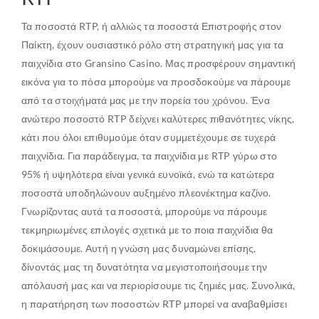
Τα ποσοστά RTP, ή αλλιώς τα ποσοστά Επιστροφής στον
Παίκτη, έχουν ουσιαστικό ρόλο στη στρατηγική μας για τα
παιχνίδια στο Gransino Casino. Μας προσφέρουν σημαντική
εικόνα για το πόσα μπορούμε να προσδοκούμε να πάρουμε
από τα στοιχήματά μας με την πορεία του χρόνου. Ένα
ανώτερο ποσοστό RTP δείχνει καλύτερες πιθανότητες νίκης,
κάτι που όλοι επιθυμούμε όταν συμμετέχουμε σε τυχερά
παιχνίδια. Για παράδειγμα, τα παιχνίδια με RTP γύρω στο
95% ή υψηλότερα είναι γενικά ευνοϊκά, ενώ τα κατώτερα
ποσοστά υποδηλώνουν αυξημένο πλεονέκτημα καζίνο.
Γνωρίζοντας αυτά τα ποσοστά, μπορούμε να πάρουμε
τεκμηριωμένες επιλογές σχετικά με το ποια παιχνίδια θα
δοκιμάσουμε. Αυτή η γνώση μας δυναμώνει επίσης,
δίνοντάς μας τη δυνατότητα να μεγιστοποιήσουμε την
απόλαυσή μας και να περιορίσουμε τις ζημιές μας. Συνολικά,
η παρατήρηση των ποσοστών RTP μπορεί να αναβαθμίσει