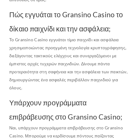
Πώς εγγυάται το Gransino Casino το
δίκαιο παιχνίδι και την ασφάλεια;
Το Gransino Casino εγγυάται τίμιο παιχνίδι και ασφάλεια
χρησιμοποιώντας προηγμένη τεχνολογία κρυπτογράφησης,
διεξάγοντας τακτικούς ελέγχους και συνεργαζόμενοι με
έμπιστες αρχές τυχερών παιχνιδιών. Δίνουμε πάντα
προτεραιότητα στη σαφήνεια και την ασφάλεια των παικτών,
δημιουργώντας ένα ασφαλές περιβάλλον παιχνιδιού για
όλους.
Υπάρχουν προγράμματα
επιβράβευσης στο Gransino Casino;
Ναι, υπάρχουν προγράμματα επιβράβευσης στο Gransino
Casino. Μπορούμε να κερδίσουμε πόντους παίζοντας