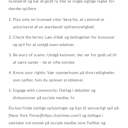
licenseret og har et godt ry. Her er nogle vigtige regler for
danske spillere:
Play only on licensed sites: Sørg for, at casinoet er
autoriseret af en anerkendt spillemyndighed.
Check the terms: Læs vilkår og betingelser for bonusser
og spil for at undgå overraskelser.
Be wary of scams: Undgå kasinoer, der ser for godt ud til
at være sande – de er ofte svindel.
Know your rights: Vær opmærksom på dine rettigheder
som spiller, hvis du oplever problemer.
Engage with community: Deltag i debatter og
diskussioner på sociale medier, fx
Du kan finde nyttige oplysninger og tips til ansvarligt spil på
[New York Times](https://nytimes.com/) og deltage i
samtaler om emnet på sociale medier som Twitter og