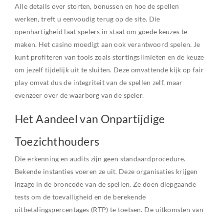
Alle details over storten, bonussen en hoe de spellen
werken, treft u eenvoudig terug op de site. Die
openhartigheid laat spelers in staat om goede keuzes te
maken. Het casino moedigt aan ook verantwoord spelen. Je
kunt profiteren van tools zoals stortingslimieten en de keuze
om jezelf tijdelijk uit te sluiten. Deze omvattende kijk op fair
play omvat dus de integriteit van de spellen zelf, maar
evenzeer over de waarborg van de speler.
Het Aandeel van Onpartijdige
Toezichthouders
Die erkenning en audits zijn geen standaardprocedure.
Bekende instanties voeren ze uit. Deze organisaties krijgen
inzage in de broncode van de spellen. Ze doen diepgaande
tests om de toevalligheid en de berekende
uitbetalingspercentages (RTP) te toetsen. De uitkomsten van