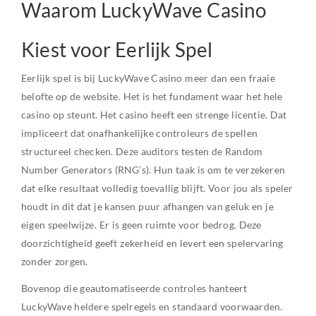
Waarom LuckyWave Casino
Kiest voor Eerlijk Spel
Eerlijk spel is bij LuckyWave Casino meer dan een fraaie
belofte op de website. Het is het fundament waar het hele
casino op steunt. Het casino heeft een strenge licentie. Dat
impliceert dat onafhankelijke controleurs de spellen
structureel checken. Deze auditors testen de Random
Number Generators (RNG’s). Hun taak is om te verzekeren
dat elke resultaat volledig toevallig blijft. Voor jou als speler
houdt in dit dat je kansen puur afhangen van geluk en je
eigen speelwijze. Er is geen ruimte voor bedrog. Deze
doorzichtigheid geeft zekerheid en levert een spelervaring
zonder zorgen.
Bovenop die geautomatiseerde controles hanteert
LuckyWave heldere spelregels en standaard voorwaarden.