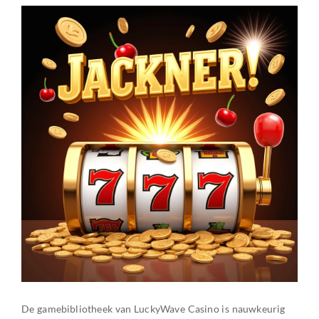
De gamebibliotheek van LuckyWave Casino is nauwkeurig