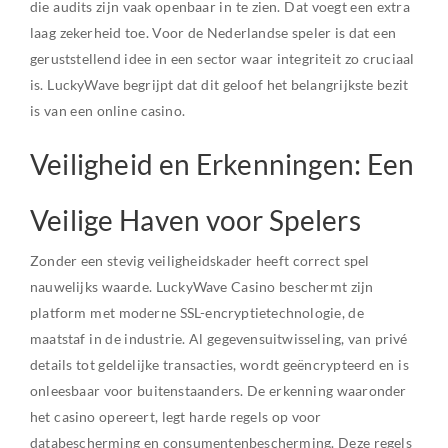
die audits zijn vaak openbaar in te zien. Dat voegt een extra
laag zekerheid toe. Voor de Nederlandse speler is dat een
geruststellend idee in een sector waar integriteit zo cruciaal
is. LuckyWave begrijpt dat dit geloof het belangrijkste bezit
is van een online casino.
Veiligheid en Erkenningen: Een
Veilige Haven voor Spelers
Zonder een stevig veiligheidskader heeft correct spel
nauwelijks waarde. LuckyWave Casino beschermt zijn
platform met moderne SSL-encryptietechnologie, de
maatstaf in de industrie. Al gegevensuitwisseling, van privé
details tot geldelijke transacties, wordt geëncrypteerd en is
onleesbaar voor buitenstaanders. De erkenning waaronder
het casino opereert, legt harde regels op voor
databescherming en consumentenbescherming. Deze regels