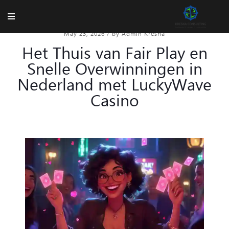
May 23, 2026
/
by Admin Kresna
Het Thuis van Fair Play en
Snelle Overwinningen in
Nederland met LuckyWave
Casino