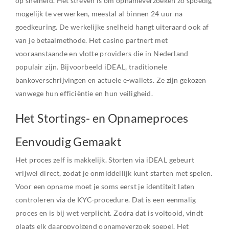
op snelheid. Het streven is om opnameverzoeken zo spoedig
mogelijk te verwerken, meestal al binnen 24 uur na
goedkeuring. De werkelijke snelheid hangt uiteraard ook af
van je betaalmethode. Het casino partnert met
vooraanstaande en vlotte providers die in Nederland
populair zijn. Bijvoorbeeld iDEAL, traditionele
bankoverschrijvingen en actuele e-wallets. Ze zijn gekozen
vanwege hun efficiëntie en hun veiligheid.
Het Stortings- en Opnameproces
Eenvoudig Gemaakt
Het proces zelf is makkelijk. Storten via iDEAL gebeurt
vrijwel direct, zodat je onmiddellijk kunt starten met spelen.
Voor een opname moet je soms eerst je identiteit laten
controleren via de KYC-procedure. Dat is een eenmalig
proces en is bij wet verplicht. Zodra dat is voltooid, vindt
plaats elk daaropvolgend opnameverzoek soepel. Het