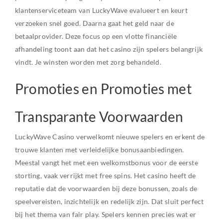
klantenserviceteam van LuckyWave evalueert en keurt
verzoeken snel goed. Daarna gaat het geld naar de
betaalprovider. Deze focus op een vlotte financiële
afhandeling toont aan dat het casino zijn spelers belangrijk
vindt. Je winsten worden met zorg behandeld.
Promoties en Promoties met
Transparante Voorwaarden
LuckyWave Casino verwelkomt nieuwe spelers en erkent de
trouwe klanten met verleidelijke bonusaanbiedingen.
Meestal vangt het met een welkomstbonus voor de eerste
storting, vaak verrijkt met free spins. Het casino heeft de
reputatie dat de voorwaarden bij deze bonussen, zoals de
speelvereisten, inzichtelijk en redelijk zijn. Dat sluit perfect
bij het thema van fair play. Spelers kennen precies wat er