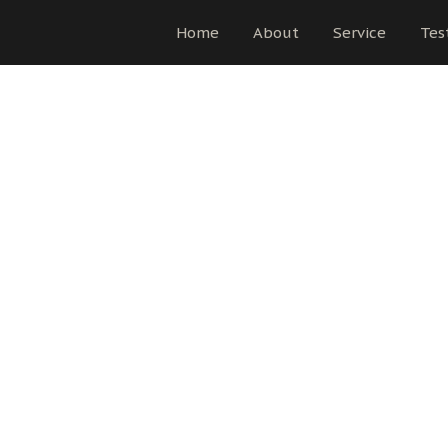
Home
About
Service
Tes
September 18, 2025
/
by Admin Kresna
 meest betrouwbare casino zon
loyaliteitsprogramma?
 betrouwbare casino zonder CR
der CRUKS (Centraal Register Uitsluiting Kansspelen) en dat tevens ee