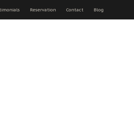
timonials
Reservation
Contact
Blog
der CRUKS en met
UKS en met
n loyaaliteitsprogramma aanbiedt, zijn er