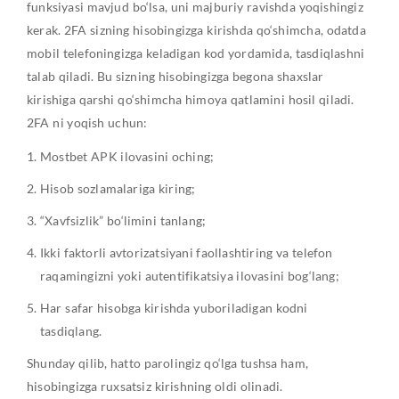
funksiyasi mavjud bo‘lsa, uni majburiy ravishda yoqishingiz
kerak. 2FA sizning hisobingizga kirishda qo‘shimcha, odatda
mobil telefoningizga keladigan kod yordamida, tasdiqlashni
talab qiladi. Bu sizning hisobingizga begona shaxslar
kirishiga qarshi qo‘shimcha himoya qatlamini hosil qiladi.
2FA ni yoqish uchun:
Mostbet APK ilovasini oching;
Hisob sozlamalariga kiring;
“Xavfsizlik” bo‘limini tanlang;
Ikki faktorli avtorizatsiyani faollashtiring va telefon
raqamingizni yoki autentifikatsiya ilovasini bog‘lang;
Har safar hisobga kirishda yuboriladigan kodni
tasdiqlang.
Shunday qilib, hatto parolingiz qo‘lga tushsa ham,
hisobingizga ruxsatsiz kirishning oldi olinadi.