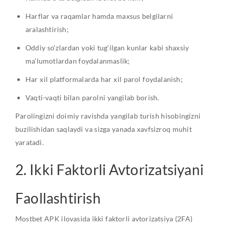
Harflar va raqamlar hamda maxsus belgilarni
aralashtirish;
Oddiy so‘zlardan yoki tug‘ilgan kunlar kabi shaxsiy
ma’lumotlardan foydalanmaslik;
Har xil platformalarda har xil parol foydalanish;
Vaqti-vaqti bilan parolni yangilab borish.
Parolingizni doimiy ravishda yangilab turish hisobingizni
buzilishidan saqlaydi va sizga yanada xavfsizroq muhit
yaratadi.
2. Ikki Faktorli Avtorizatsiyani
Faollashtirish
Mostbet APK ilovasida ikki faktorli avtorizatsiya (2FA)