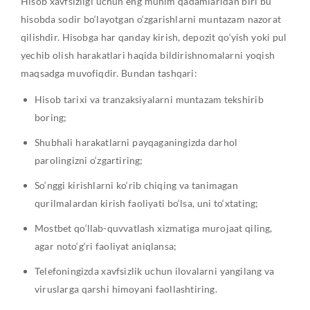
Hisob xavfsizligi uchun eng muhim qadamlaridan biri bu
hisobda sodir bo‘layotgan o‘zgarishlarni muntazam nazorat
qilishdir. Hisobga har qanday kirish, depozit qo‘yish yoki pul
yechib olish harakatlari haqida bildirishnomalarni yoqish
maqsadga muvofiqdir. Bundan tashqari:
Hisob tarixi va tranzaksiyalarni muntazam tekshirib
boring;
Shubhali harakatlarni payqaganingizda darhol
parolingizni o‘zgartiring;
So‘nggi kirishlarni ko‘rib chiqing va tanimagan
qurilmalardan kirish faoliyati bo‘lsa, uni to‘xtating;
Mostbet qo‘llab-quvvatlash xizmatiga murojaat qiling,
agar noto‘g‘ri faoliyat aniqlansa;
Telefoningizda xavfsizlik uchun ilovalarni yangilang va
viruslarga qarshi himoyani faollashtiring.