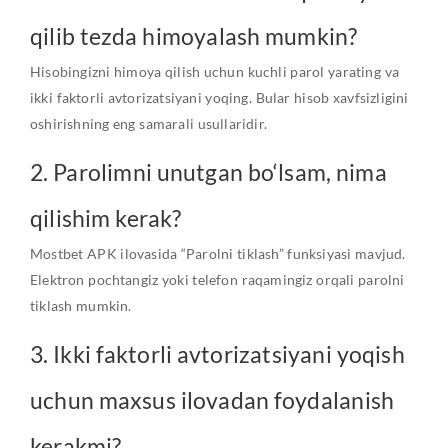
qilib tezda himoyalash mumkin?
Hisobingizni himoya qilish uchun kuchli parol yarating va
ikki faktorli avtorizatsiyani yoqing. Bular hisob xavfsizligini
oshirishning eng samarali usullaridir.
2. Parolimni unutgan bo‘lsam, nima
qilishim kerak?
Mostbet APK ilovasida “Parolni tiklash” funksiyasi mavjud.
Elektron pochtangiz yoki telefon raqamingiz orqali parolni
tiklash mumkin.
3. Ikki faktorli avtorizatsiyani yoqish
uchun maxsus ilovadan foydalanish
kerakmi?