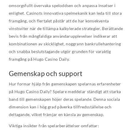
omsorgsfullt övervaka speloddsen och anpassa insatser i
enlighet. Casinots innovativa spelmekanik kan leda till stora
framgång, och flertalet påstår att de har konsekventa
vinstsviter när de tillämpa kalkylerade strategier. Berättande
bevis från mångfaldiga användarupplevelser indikerar att
kombinationen av skicklighet, noggrann bankrullehantering
och snabba beslutstagande utgör grunden för varaktig
framgång på Hugo Casino Daily.
Gemenskap och support
Hur formar hjälp från gemenskapen spelarnas erfarenheter
på Hugo Casino Daily? Spelare meddelar ständigt att starka
band till gemenskapen höjer deras spelande. Denna sociala
dimension kan i hög grad påverka tillfredsställelse och
deltagande, vilket främjar en känsla av gemenskap.
Viktiga insikter från spelarberättelser omfattar: