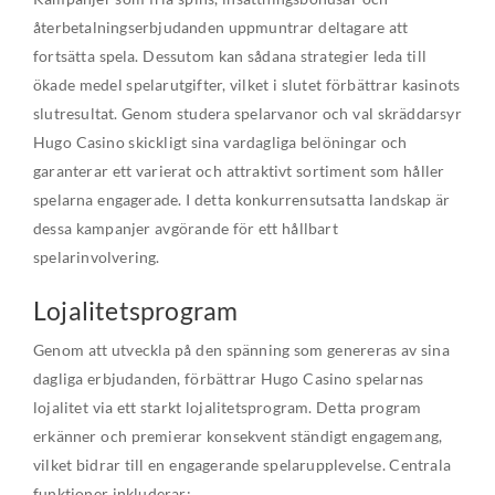
återbetalningserbjudanden uppmuntrar deltagare att
fortsätta spela. Dessutom kan sådana strategier leda till
ökade medel spelarutgifter, vilket i slutet förbättrar kasinots
slutresultat. Genom studera spelarvanor och val skräddarsyr
Hugo Casino skickligt sina vardagliga belöningar och
garanterar ett varierat och attraktivt sortiment som håller
spelarna engagerade. I detta konkurrensutsatta landskap är
dessa kampanjer avgörande för ett hållbart
spelarinvolvering.
Lojalitetsprogram
Genom att utveckla på den spänning som genereras av sina
dagliga erbjudanden, förbättrar Hugo Casino spelarnas
lojalitet via ett starkt lojalitetsprogram. Detta program
erkänner och premierar konsekvent ständigt engagemang,
vilket bidrar till en engagerande spelarupplevelse. Centrala
funktioner inkluderar: