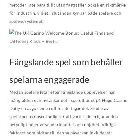
metoder inte bara tillit utan fastställer också en riktmärke
för industrin, vilket i slutändan gynnar både spelare och
spelenosystemet.
Fängslande spel som behåller
spelarna engagerade
Medan spelare letar efter fängslande upplevelser har
mångfalden och nytänkandet i spelutbudet på Hugo Casino
Daily en avgörande roll för deltagandet. Studie av
spelarpreferenser indikerar att varierade erbjudanden
betydligt höjer användarlojalitet och nöjdhet. Viktiga
faktorer som bidrar till denna påverkan inkluderar: