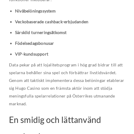
Nivåbelöningssystem
Veckobaserade cashback-erbjudanden
Särskild turneringsåtkomst
Födelsedagsbonusar
VIP-kundsupport
Data pekar på att lojalitetsprogram i hög grad bidrar till att
spelarna behåller sina spel och förbättrar livstidsvärdet.
Genom att taktiskt implementera dessa belöningar etablerar
sig Hugo Casino som en främsta aktör inom att stödja
meningsfulla spelarrelationer på Österrikes utmanande
marknad.
En smidig och lättanvänd