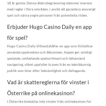
18 år gamla. Denna åldersbegränsning stämmer överens
med regler i flera områden, i avsikt att garantera ansvarigt
spel och värna yngre personer från potentiella risker.
Erbjuder Hugo Casino Daily en app
för spel?
Hugo Casino Daily tillhandahåller en app som förbättrar
användarupplevelsen och åtkomsten. Appen ger smidigt
spelande, omfattande spelsortiment och lättanvänd
navigering, vilket uppfyller kraven från en teknikkunnig
publik som letar efter bekvämlighet och deltagande.
Vad är skattereglerna för vinster i
Österrike på onlinekasinon?
I Österrike beskattas inte vinster från onlinekasinon för