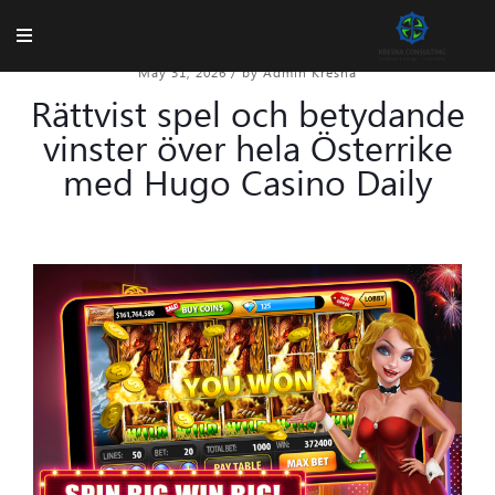
May 31, 2026
/
by Admin Kresna
Rättvist spel och betydande
vinster över hela Österrike
med Hugo Casino Daily