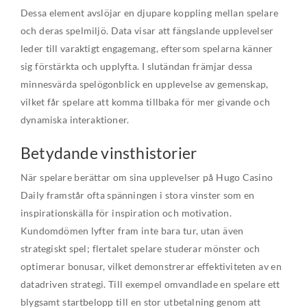
Dessa element avslöjar en djupare koppling mellan spelare
och deras spelmiljö. Data visar att fängslande upplevelser
leder till varaktigt engagemang, eftersom spelarna känner
sig förstärkta och upplyfta. I slutändan främjar dessa
minnesvärda spelögonblick en upplevelse av gemenskap,
vilket får spelare att komma tillbaka för mer givande och
dynamiska interaktioner.
Betydande vinsthistorier
När spelare berättar om sina upplevelser på Hugo Casino
Daily framstår ofta spänningen i stora vinster som en
inspirationskälla för inspiration och motivation.
Kundomdömen lyfter fram inte bara tur, utan även
strategiskt spel; flertalet spelare studerar mönster och
optimerar bonusar, vilket demonstrerar effektiviteten av en
datadriven strategi. Till exempel omvandlade en spelare ett
blygsamt startbelopp till en stor utbetalning genom att