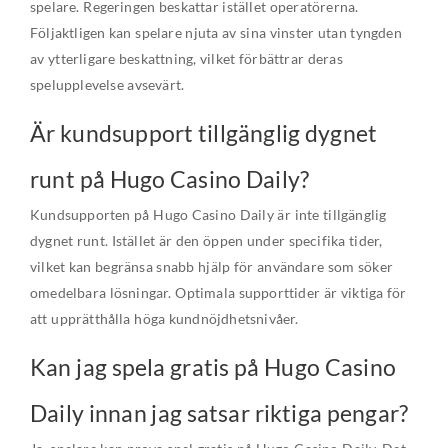
spelare. Regeringen beskattar istället operatörerna.
Följaktligen kan spelare njuta av sina vinster utan tyngden
av ytterligare beskattning, vilket förbättrar deras
spelupplevelse avsevärt.
Är kundsupport tillgänglig dygnet
runt på Hugo Casino Daily?
Kundsupporten på Hugo Casino Daily är inte tillgänglig
dygnet runt. Istället är den öppen under specifika tider,
vilket kan begränsa snabb hjälp för användare som söker
omedelbara lösningar. Optimala supporttider är viktiga för
att upprätthålla höga kundnöjdhetsnivåer.
Kan jag spela gratis på Hugo Casino
Daily innan jag satsar riktiga pengar?