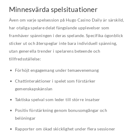
Minnesvärda spelsituationer
Även om varje spelsession på Hugo Casino Daily är särskild,
har otaliga spelare delat fängslande upplevelser som
framhäver spänningen i deras spelande. Specifika ögonblick
sticker ut och återspeglar inte bara individuell spänning,
utan generella trender i spelarens beteende och
tillfredsställelse:
Förhöjt engagemang under temaevenemang
Chattinteraktioner i spelet som förstärker
gemenskapskänslan
Taktiska spelval som leder till större insatser
Positiv förstärkning genom bonusomgångar och
belöningar
Rapporter om ökad skicklighet under flera sessioner