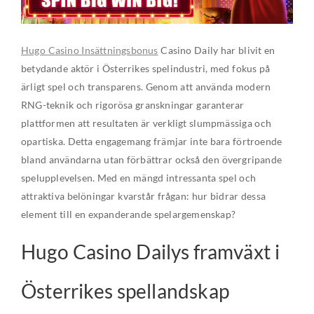
Hugo Casino Insättningsbonus
Casino Daily har blivit en
betydande aktör i Österrikes spelindustri, med fokus på
ärligt spel och transparens. Genom att använda modern
RNG-teknik och rigorösa granskningar garanterar
plattformen att resultaten är verkligt slumpmässiga och
opartiska. Detta engagemang främjar inte bara förtroende
bland användarna utan förbättrar också den övergripande
spelupplevelsen. Med en mängd intressanta spel och
attraktiva belöningar kvarstår frågan: hur bidrar dessa
element till en expanderande spelargemenskap?
Hugo Casino Dailys framväxt i
Österrikes spellandskap