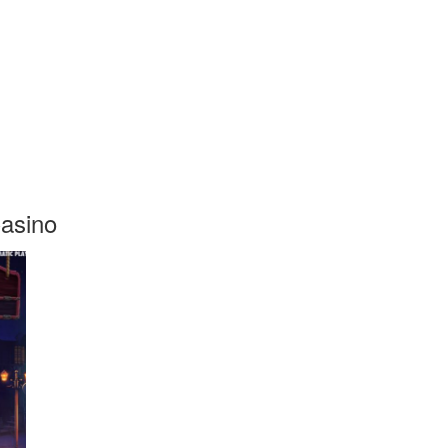
Casino