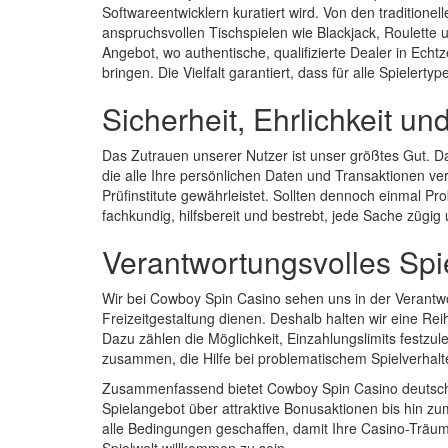
Softwareentwicklern kuratiert wird. Von den tradition
anspruchsvollen Tischspielen wie Blackjack, Roulette 
Angebot, wo authentische, qualifizierte Dealer in Echt
bringen. Die Vielfalt garantiert, dass für alle Spiele
Sicherheit, Ehrlichkeit u
Das Zutrauen unserer Nutzer ist unser größtes Gut. D
die alle Ihre persönlichen Daten und Transaktionen ver
Prüfinstitute gewährleistet. Sollten dennoch einmal P
fachkundig, hilfsbereit und bestrebt, jede Sache zügig 
Verantwortungsvolles Spi
Wir bei Cowboy Spin Casino sehen uns in der Verantwor
Freizeitgestaltung dienen. Deshalb halten wir eine Re
Dazu zählen die Möglichkeit, Einzahlungslimits festzu
zusammen, die Hilfe bei problematischem Spielverhalte
Zusammenfassend bietet Cowboy Spin Casino deutschen
Spielangebot über attraktive Bonusaktionen bis hin z
alle Bedingungen geschaffen, damit Ihre Casino-Träum