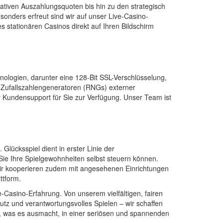
rativen Auszahlungsquoten bis hin zu den strategisch
sonders erfreut sind wir auf unser Live-Casino-
es stationären Casinos direkt auf Ihren Bildschirm
nologien, darunter eine 128-Bit SSL-Verschlüsselung,
te Zufallszahlengeneratoren (RNGs) externer
r Kundensupport für Sie zur Verfügung. Unser Team ist
lücksspiel dient in erster Linie der
Sie Ihre Spielgewohnheiten selbst steuern können.
. Wir kooperieren zudem mit angesehenen Einrichtungen
ttform.
Casino-Erfahrung. Von unserem vielfältigen, fairen
tz und verantwortungsvolles Spielen – wir schaffen
t, was es ausmacht, in einer seriösen und spannenden