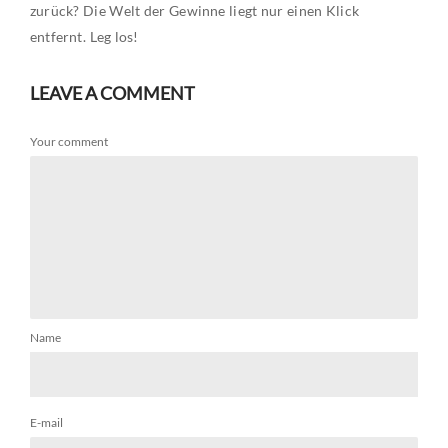
zurück? Die Welt der Gewinne liegt nur einen Klick
entfernt. Leg los!
LEAVE A COMMENT
Your comment
Name
E-mail