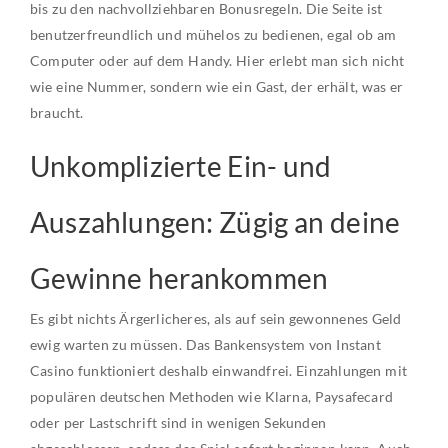
bis zu den nachvollziehbaren Bonusregeln. Die Seite ist
benutzerfreundlich und mühelos zu bedienen, egal ob am
Computer oder auf dem Handy. Hier erlebt man sich nicht
wie eine Nummer, sondern wie ein Gast, der erhält, was er
braucht.
Unkomplizierte Ein- und
Auszahlungen: Zügig an deine
Gewinne herankommen
Es gibt nichts Ärgerlicheres, als auf sein gewonnenes Geld
ewig warten zu müssen. Das Bankensystem von Instant
Casino funktioniert deshalb einwandfrei. Einzahlungen mit
populären deutschen Methoden wie Klarna, Paysafecard
oder per Lastschrift sind in wenigen Sekunden