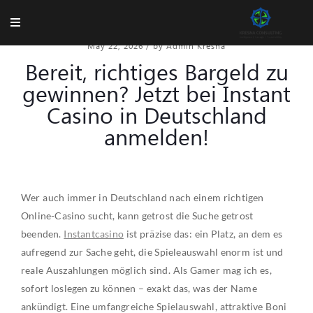
May 22, 2026
/
by Admin Kresna
Bereit, richtiges Bargeld zu
gewinnen? Jetzt bei Instant
Casino in Deutschland
anmelden!
Wer auch immer in Deutschland nach einem richtigen
Online-Casino sucht, kann getrost die Suche getrost
beenden.
Instantcasino
ist präzise das: ein Platz, an dem es
aufregend zur Sache geht, die Spieleauswahl enorm ist und
reale Auszahlungen möglich sind. Als Gamer mag ich es,
sofort loslegen zu können – exakt das, was der Name
ankündigt. Eine umfangreiche Spielauswahl, attraktive Boni