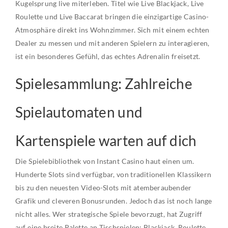
Kugelsprung live miterleben. Titel wie Live Blackjack, Live
Roulette und Live Baccarat bringen die einzigartige Casino-
Atmosphäre direkt ins Wohnzimmer. Sich mit einem echten
Dealer zu messen und mit anderen Spielern zu interagieren,
ist ein besonderes Gefühl, das echtes Adrenalin freisetzt.
Spielesammlung: Zahlreiche
Spielautomaten und
Kartenspiele warten auf dich
Die Spielebibliothek von Instant Casino haut einen um.
Hunderte Slots sind verfügbar, von traditionellen Klassikern
bis zu den neuesten Video-Slots mit atemberaubender
Grafik und cleveren Bonusrunden. Jedoch das ist noch lange
nicht alles. Wer strategische Spiele bevorzugt, hat Zugriff
auf eine breite Palette an Tischspielen: Blackjack, Roulette