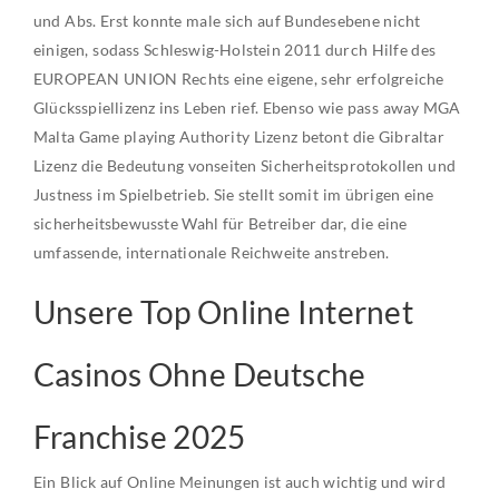
und Abs. Erst konnte male sich auf Bundesebene nicht
einigen, sodass Schleswig-Holstein 2011 durch Hilfe des
EUROPEAN UNION Rechts eine eigene, sehr erfolgreiche
Glücksspiellizenz ins Leben rief. Ebenso wie pass away MGA
Malta Game playing Authority Lizenz betont die Gibraltar
Lizenz die Bedeutung vonseiten Sicherheitsprotokollen und
Justness im Spielbetrieb. Sie stellt somit im übrigen eine
sicherheitsbewusste Wahl für Betreiber dar, die eine
umfassende, internationale Reichweite anstreben.
Unsere Top Online Internet
Casinos Ohne Deutsche
Franchise 2025
Ein Blick auf Online Meinungen ist auch wichtig und wird