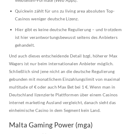
Webseiten-Formate (Web Apps).
Quickwin zählt für uns zu living area absoluten Top-
Casinos weniger deutsche Lizenz.
Hier gibt es keine deutsche Regulierung – und trotzdem
ist hier verantwortungsbewusst seitens des Anbieters
gehandelt.
Und auch dieses entscheidende Detail bzgl, höherer Max
Wagers ist nur beim internationalen Anbieter möglich.
Schließlich sind jene nicht an die deutsche Regulierung
gebunden mit monatlichem Einzahlungslimit von maximal
multitude of € oder auch Max Bet bei 1 €. Wenn man in
Deutschland lizenzierte Plattformen über einem Casinos
internet marketing Ausland vergleicht, danach sieht das
einheimische Casino in dem Segment kein Land.
Malta Gaming Power (mga)