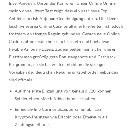
Insel Anjouan, Union der Komoren. Unser Online Online
casino ohne Lizenz Test zeigt, dass ein paar neue Top-
Anbieter perish Anjouan-Genehmigung nutzen. Die Lizenz
lässt living area Online Casinos allerlei Freiheiten, ist jedoch
trotzdem an strenge Regeln gebunden. Gerade neue Online
Casinos ohne deutsche Franchise setzen oft bei diese
flexible Anjouan-Lizenz. Zudem bieten man sicher dieser
Plattformen großzügigere Bonusangebote und Cashback-
Programme, da sie bei weitem nicht an die strengen
Vorgaben der deutschen Regulierungsbehörden gebunden
sind oftmals.
Auf ihre erste Einzahlung von genauso €20, können
Spieler einen Match Added bonus erhalten.
Einige on-line Casinos akzeptieren im übrigen
Kryptowährungen wie Bitcoin oder Ethereum als
Zahlungsmethode.