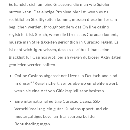
Es handelt sich um eine Grauzone, die man wie Spieler
nutzen kann. Das einzige Problem hier ist, wenn es zu
rechtlichen Streitigkeiten kommt, müssen diese im Terrain
beglichen werden, throughout dem das On line casino
registriert ist. Sprich, wenn die Lizenz aus Curacao kommt,
müsste man Streitigkeiten gerichtlich in Curacao regeln. Es
ist echt wichtig zu wissen, dass es darüber hinaus eine
Blacklist für Casinos gibt, perish wegen dubioser Aktivitäten
gemieden werden sollten.
Online Casinos abgerechnet Lizenz in Deutschland sind
in dieser” “Regel sichert, seriös ebenso empfehlenswert,
wenn sie eine Art von Glücksspiellizenz besitzen.
Eine international gültige Curacao Lizenz, SSL-
Verschlüsselung, ein guter Kundensupport und ein
mustergültiges Level an Transparenz bei den
Bonusbedingungen.