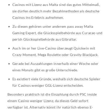
Casinos mit Lizenz aus Malta sind das gutes Mittelmaß,
sie dürfen deutlich mehr Bezahlmethoden als deutsche
Casinos ins Erlebnis aufnehmen.
Zu diesen gehören unter anderem pass away Malta
Gaming Expert, die Glücksspielbehörde aus Curacao und
perish Glücksspielbehörde aus Gibraltar.
Auch im or her Live-Casino überzeugt Quickwin mit
Crazy Moment, Mega Roulette oder Gravity Blackjack.
Gerade bei Auszahlungen innerhalb einer Woche oder
eines Monats gibt es große Unterschiede.
Es existiert viele Gründe, weshalb sich deutsche Spieler
für Casinos weniger GGL-Lizenz entscheiden.
Besonders praktisch ist die Einzahlung durch PSC inside
einem Casino weniger Lizenz, da dieses Geld sofort
verfügbar ist. Alternativ könnt ihr natürlich ebenso E-