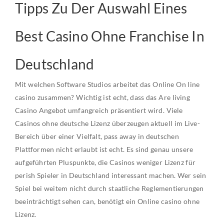
Tipps Zu Der Auswahl Eines
Best Casino Ohne Franchise In
Deutschland
Mit welchen Software Studios arbeitet das Online On line
casino zusammen? Wichtig ist echt, dass das Are living
Casino Angebot umfangreich präsentiert wird. Viele
Casinos ohne deutsche Lizenz überzeugen aktuell im Live-
Bereich über einer Vielfalt, pass away in deutschen
Plattformen nicht erlaubt ist echt. Es sind genau unsere
aufgeführten Pluspunkte, die Casinos weniger Lizenz für
perish Spieler in Deutschland interessant machen. Wer sein
Spiel bei weitem nicht durch staatliche Reglementierungen
beeinträchtigt sehen can, benötigt ein Online casino ohne
Lizenz.