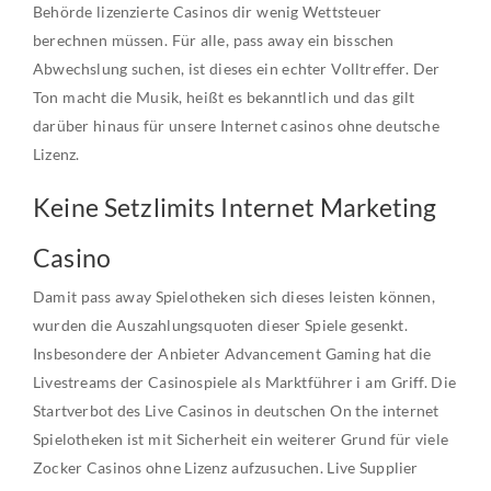
Behörde lizenzierte Casinos dir wenig Wettsteuer
berechnen müssen. Für alle, pass away ein bisschen
Abwechslung suchen, ist dieses ein echter Volltreffer. Der
Ton macht die Musik, heißt es bekanntlich und das gilt
darüber hinaus für unsere Internet casinos ohne deutsche
Lizenz.
Keine Setzlimits Internet Marketing
Casino
Damit pass away Spielotheken sich dieses leisten können,
wurden die Auszahlungsquoten dieser Spiele gesenkt.
Insbesondere der Anbieter Advancement Gaming hat die
Livestreams der Casinospiele als Marktführer i am Griff. Die
Startverbot des Live Casinos in deutschen On the internet
Spielotheken ist mit Sicherheit ein weiterer Grund für viele
Zocker Casinos ohne Lizenz aufzusuchen. Live Supplier