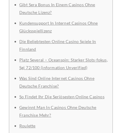
Gibt Sera Bonus In Einem Casinos Ohne
Deutsche Lizenz?
Kundensupport In Internet Casinos Ohne
Glücksspiellizenz
Die Beliebtesten Online Casino Spiele In
Finnland
Platz Several – Oceanspin: Starker Slots-fokus,
Sgi 72/100 (information Unverified)
Was Sind Online Internet Casinos Ohne
Deutsche Franchise?
So Findet Ihr Die Seriösesten Online Casinos
Gewinnt Man In Casinos Ohne Deutsche
Franchise Mehr?
Roulette