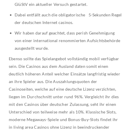
GlüStV ein aktueller Versuch gestartet.
Dabei entfällt auch die obligatorische 5-Sekunden Regel
der deutschen Internet casinos.
Wir haben darauf geachtet, dass perish Genehmigung
von einer international renommierten Aufsichtsbehörde
ausgestellt wurde.
Ebenso sollte das Spielangebot vollständig mobil verfügbar
sein. Die Casinos aus dem Ausland daten somit einen
deutlich höheren Anteil welcher Einsätze langfristig wieder
an ihre Spieler aus. Die Auszahlungsquoten der
Casinoseiten, welche auf eine deutsche Lizenz verzichten,
liegen im Durchschnitt unter rund 96%. Vergleicht ihr dies
mit den Casinos über deutscher Zulassung, seht ihr einen
Unterschied von teilweise mehr als 10%. Klassische Slots,
moderne Megaways-Spiele und Bonus-Buy-Slots findet ihr
in living area Casinos ohne Lizenz in beeindruckender