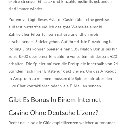
expire strengen Einsatz- und Einzahlungslimits gebunden
sind immer wieder.
Zudem verfügt dieses Aviator Casino über eine gewisse
äußerst nutzerfreundlich designte Webseite einschl.
Zahlreicher Filter für sein nahezu unendlich groß
erscheinendes Spielangebot. Auf ihre dritte Einzahlung bei
Rolling Slots können Spieler einen 50% Match-Bonus bis hin
zu zu €700 über einer Einzahlung vonseiten mindestens €20
erhalten. Die Spieler müssen die Freispiele innerhalb von 24
Stunden nach ihrer Entstehung aktivieren. Um das Angebot
in Anspruch zu nehmen, müssen die Spieler mir über den
Live Chat kontaktieren oder viele E-Mail an senden.
Gibt Es Bonus In Einem Internet
Casino Ohne Deutsche Lizenz?
Recht neu sind die Glücksspiellizenzen welcher autonomen