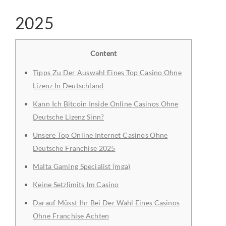
2025
Content
Tipps Zu Der Auswahl Eines Top Casino Ohne
Lizenz In Deutschland
Kann Ich Bitcoin Inside Online Casinos Ohne
Deutsche Lizenz Sinn?
Unsere Top Online Internet Casinos Ohne
Deutsche Franchise 2025
Malta Gaming Specialist (mga)
Keine Setzlimits Im Casino
Darauf Müsst Ihr Bei Der Wahl Eines Casinos
Ohne Franchise Achten