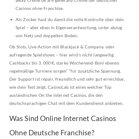
away Crème de are generally Crème der deutschen
Casinos ohne Franchise.
Als Zocker hast du damit die volle Kontrolle über dein
Spiel – aber eben in Eigenverantwortung, unter abzug
von Netz und doppelten Boden.
Ob Slots, Live-Action mit Blackjack & Company. oder
aufregende Spielshows – hier wird’s nicht langweilig.
Cashbacks bis 3. 000 €, starke Wochenend-Boni ebenso
regelmäßige Turniere sorgen” “für zusätzliche Spannung.
Der Support ist repair, freundlich und sehr gut erreichbar,
wie dein Test zeigt. CasinoLab ist eines welcher Top
ausländischen On the internet Casinos, die den
deutschsprachigen Chat mit dem Kundendienst anbieten.
Was Sind Online Internet Casinos
Ohne Deutsche Franchise?