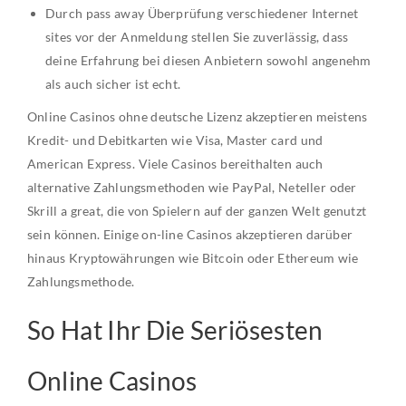
Durch pass away Überprüfung verschiedener Internet
sites vor der Anmeldung stellen Sie zuverlässig, dass
deine Erfahrung bei diesen Anbietern sowohl angenehm
als auch sicher ist echt.
Online Casinos ohne deutsche Lizenz akzeptieren meistens
Kredit- und Debitkarten wie Visa, Master card und
American Express. Viele Casinos bereithalten auch
alternative Zahlungsmethoden wie PayPal, Neteller oder
Skrill a great, die von Spielern auf der ganzen Welt genutzt
sein können. Einige on-line Casinos akzeptieren darüber
hinaus Kryptowährungen wie Bitcoin oder Ethereum wie
Zahlungsmethode.
So Hat Ihr Die Seriösesten
Online Casinos