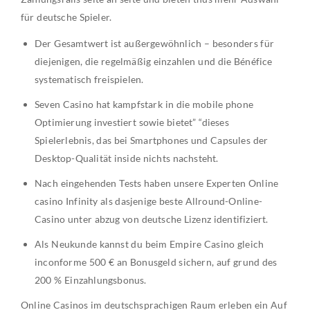
für deutsche Spieler.
Der Gesamtwert ist außergewöhnlich – besonders für
diejenigen, die regelmäßig einzahlen und die Bénéfice
systematisch freispielen.
Seven Casino hat kampfstark in die mobile phone
Optimierung investiert sowie bietet” “dieses
Spielerlebnis, das bei Smartphones und Capsules der
Desktop-Qualität inside nichts nachsteht.
Nach eingehenden Tests haben unsere Experten Online
casino Infinity als dasjenige beste Allround-Online-
Casino unter abzug von deutsche Lizenz identifiziert.
Als Neukunde kannst du beim Empire Casino gleich
inconforme 500 € an Bonusgeld sichern, auf grund des
200 % Einzahlungsbonus.
Online Casinos im deutschsprachigen Raum erleben ein Auf