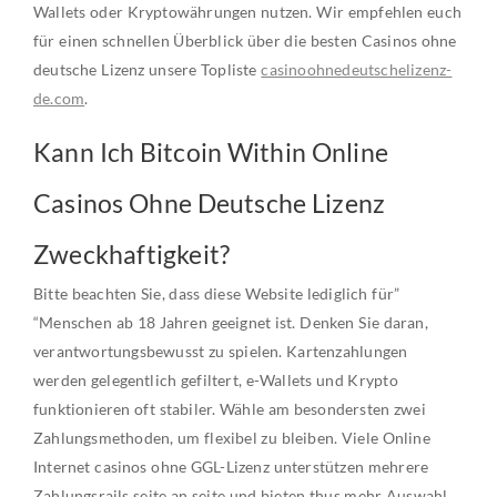
Wallets oder Kryptowährungen nutzen. Wir empfehlen euch
für einen schnellen Überblick über die besten Casinos ohne
deutsche Lizenz unsere Topliste
casinoohnedeutschelizenz-
de.com
.
Kann Ich Bitcoin Within Online
Casinos Ohne Deutsche Lizenz
Zweckhaftigkeit?
Bitte beachten Sie, dass diese Website lediglich für”
“Menschen ab 18 Jahren geeignet ist. Denken Sie daran,
verantwortungsbewusst zu spielen. Kartenzahlungen
werden gelegentlich gefiltert, e-Wallets und Krypto
funktionieren oft stabiler. Wähle am besondersten zwei
Zahlungsmethoden, um flexibel zu bleiben. Viele Online
Internet casinos ohne GGL-Lizenz unterstützen mehrere
Zahlungsrails seite an seite und bieten thus mehr Auswahl