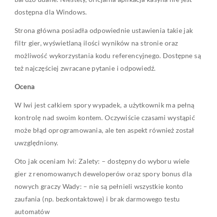
dostępna dla Windows.
Strona główna posiadła odpowiednie ustawienia takie jak
filtr gier, wyświetlaną ilości wyników na stronie oraz
możliwość wykorzystania kodu referencyjnego. Dostępne są
też najczęściej zwracane pytanie i odpowiedź.
Ocena
W Iwi jest całkiem spory wypadek, a użytkownik ma pełną
kontrolę nad swoim kontem. Oczywiście czasami wystąpić
może błąd oprogramowania, ale ten aspekt również został
uwzględniony.
Oto jak oceniam Ivi: Zalety: – dostępny do wyboru wiele
gier z renomowanych deweloperów oraz spory bonus dla
nowych graczy Wady: – nie są pełnieli wszystkie konto
zaufania (np. bezkontaktowe) i brak darmowego testu
automatów