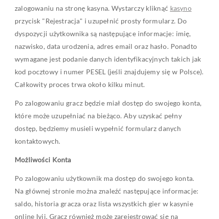
zalogowaniu na stronę kasyna. Wystarczy kliknąć
kasyno
przycisk "Rejestracja" i uzupełnić prosty formularz. Do
dyspozycji użytkownika są następujące informacje: imię,
nazwisko, data urodzenia, adres email oraz hasło. Ponadto
wymagane jest podanie danych identyfikacyjnych takich jak
kod pocztowy i numer PESEL (jeśli znajdujemy się w Polsce).
Całkowity proces trwa około kilku minut.
Po zalogowaniu gracz będzie miał dostęp do swojego konta,
które może uzupełniać na bieżąco. Aby uzyskać pełny
dostęp, będziemy musieli wypełnić formularz danych
kontaktowych.
Możliwości Konta
Po zalogowaniu użytkownik ma dostęp do swojego konta.
Na głównej stronie można znaleźć następujące informacje:
saldo, historia gracza oraz lista wszystkich gier w kasynie
online Ivii. Gracz również może zarejestrować się na