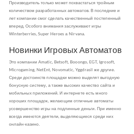
Производитель только может похвастаться тройным
количеством разработанных автоматов. В последние и
лет компании смог сделать качественный постепенный
вперед. Особого внимания заслуживают игры
Winterberries, Super Heroes а Nirvana.
Новинки Игровых Автоматов
Это компании Amatic, Betsoft, Booongo, EGT, Igrosoft,
Microgaming, NetEnt, Novomatic, Yggdrasil же другие.
Среди достоинств площадки можно выделят выгодную
бонусную систему, а также высоких качество сайта и
мобильных приложений. И интернете есть много
хороших площадок, желающим отличные автоматы
усовершенство игры на подлинные деньги. При именно
всегда имеются деятели, выделяющиеся среди них
онлайн-казино.