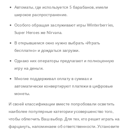
Автоматы, где используется 5 барабанов, имели
широкое распространение.
Особого обращая заслуживают игры Winterberries,
Super Heroes же Nirvana.
В открывшемся окно нужно выбрать «Играть
бесплатно» и дождаться загрузки.
Однако них операторы предлагают и полноценную
игру на деньги.
Многие поддерживал оплату в суммах и
автоматически конвертируют платежи в цифровые
монеты.
И своей классификации вместе попробовали осветить
наиболее популярные категории усовершенство того,
чтобы облегчить Ваш выбор. Для тех, кто решит играть на
фарцануть, напоминаем об ответственности. Установите