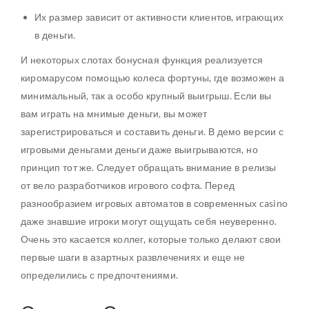
Их размер зависит от активности клиентов, играющих
в деньги.
И некоторых слотах бонусная функция реализуется
киромарусом помощью колеса фортуны, где возможен а
минимальный, так а особо крупный выигрыш. Если вы
вам играть на мнимые деньги, вы может
зарегистрироваться и составить деньги. В демо версии с
игровыми деньгами деньги даже выигрываются, но
принцип тот же. Следует обращать внимание в релизы
от вело разработчиков игрового софта. Перед
разнообразием игровых автоматов в современных casino
даже знавшие игроки могут ощущать себя неуверенно.
Очень это касается коллег, которые только делают свои
первые шаги в азартных развлечениях и еще не
определились с предпочтениями.