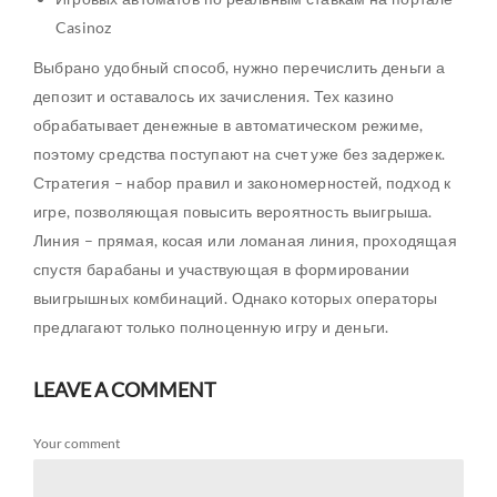
Casinoz
Выбрано удобный способ, нужно перечислить деньги а
депозит и оставалось их зачисления. Тех казино
обрабатывает денежные в автоматическом режиме,
поэтому средства поступают на счет уже без задержек.
Стратегия – набор правил и закономерностей, подход к
игре, позволяющая повысить вероятность выигрыша.
Линия – прямая, косая или ломаная линия, проходящая
спустя барабаны и участвующая в формировании
выигрышных комбинаций. Однако которых операторы
предлагают только полноценную игру и деньги.
LEAVE A COMMENT
Your comment