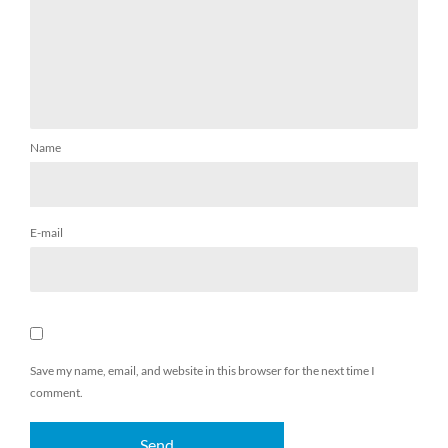
Name
E-mail
Save my name, email, and website in this browser for the next time I
comment.