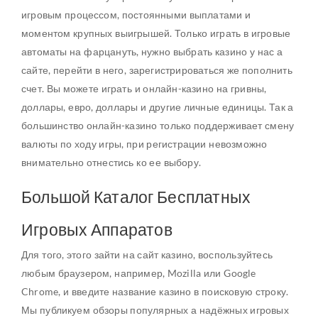
игровым процессом, постоянными выплатами и
моментом крупных выигрышей. Только играть в игровые
автоматы на фарцануть, нужно выбрать казино у нас а
сайте, перейти в него, зарегистрироваться же пополнить
счет. Вы можете играть и онлайн-казино на гривны,
доллары, евро, доллары и другие личные единицы. Так а
большинство онлайн-казино только поддерживает смену
валюты по ходу игры, при регистрации невозможно
внимательно отнестись ко ее выбору.
Большой Каталог Бесплатных
Игровых Аппаратов
Для того, этого зайти на сайт казино, воспользуйтесь
любым браузером, например, Mozilla или Google
Chrome, и введите название казино в поисковую строку.
Мы публикуем обзоры популярных а надёжных игровых