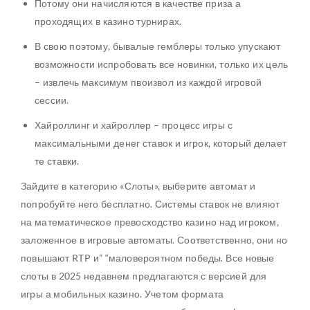
Потому они начисляются в качестве приза а
проходящих в казино турнирах.
В свою поэтому, бывалые гемблеры только упускают
возможности испробовать все новинки, только их цель
– извлечь максимум пвоизвол из каждой игровой
сессии.
Хайроллинг и хайроллер – процесс игры с
максимальными денег ставок и игрок, который делает
те ставки.
Зайдите в категорию «Слоты», выберите автомат и
попробуйте него бесплатно. Системы ставок не влияют
на математическое превосходство казино над игроком,
заложенное в игровые автоматы. Соответственно, они но
повышают RTP и” “маловероятном победы. Все новые
слоты в 2025 недавнем предлагаются с версией для
игры а мобильных казино. Учетом формата