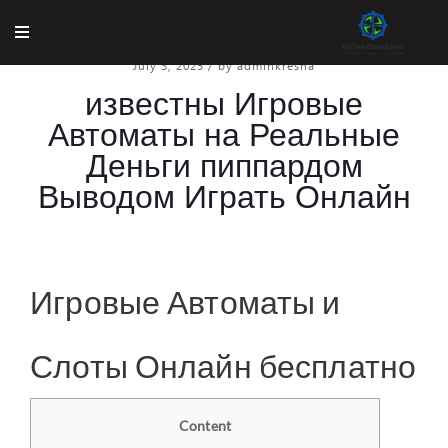
July 3, 2025
/
by adminkresna
известны Игровые
Автоматы на Реальные
Деньги пиппардом
Выводом Играть Онлайн
Игровые Автоматы и
Слоты Онлайн бесплатно
Content