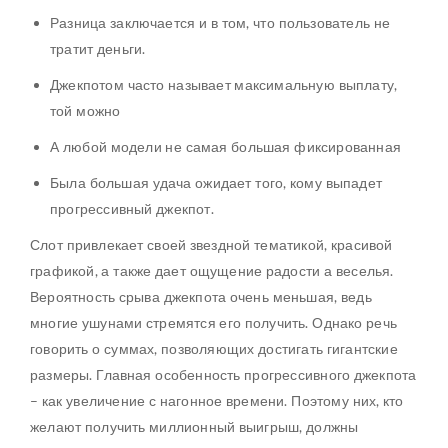
Разница заключается и в том, что пользователь не
тратит деньги.
Джекпотом часто называет максимальную выплату,
той можно
А любой модели не самая большая фиксированная
Была большая удача ожидает того, кому выпадет
прогрессивный джекпот.
Слот привлекает своей звездной тематикой, красивой
графикой, а также дает ощущение радости а веселья.
Вероятность срыва джекпота очень меньшая, ведь
многие ушунами стремятся его получить. Однако речь
говорить о суммах, позволяющих достигать гигантские
размеры. Главная особенность прогрессивного джекпота
– как увеличение с нагонное времени. Поэтому них, кто
желают получить миллионный выигрыш, должны