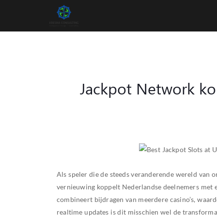
Jackpot Network ko
Als speler die de steeds veranderende wereld van o
vernieuwing koppelt Nederlandse deelnemers met e
combineert bijdragen van meerdere casino’s, waard
realtime updates is dit misschien wel de transforma