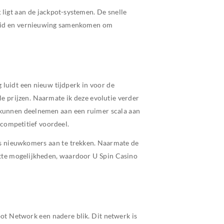
 ligt aan de jackpot-systemen. De snelle
kheid en vernieuwing samenkomen om
luidt een nieuw tijdperk in voor de
e prijzen. Naarmate ik deze evolutie verder
e kunnen deelnemen aan een ruimer scala aan
 competitief voordeel.
als nieuwkomers aan te trekken. Naarmate de
tte mogelijkheden, waardoor U Spin Casino
ot Network een nadere blik. Dit netwerk is