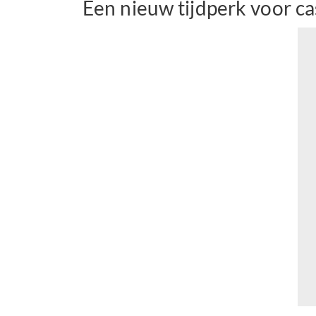
Een nieuw tijdperk voor c