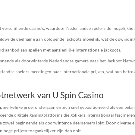
verschillende casino’s, waardoor Nederlandse spelers de mogelijkhei
ldwijde deelname aan oplopende jackpots mogelijk, wat de opwinding
rd aanbod aan spellen met aanzienlijke internationale jackpots.
ginnende als doorwinterde Nederlandse gamers naar het Jackpot Netwo
landse spelers meedingen naar internationale prijzen, wat hun betro
tnetwerk van U Spin Casino
merkelijke groei ondergaan en zich snel gepositioneerd als een belang
eerde digitale gamingplatforms die gokkers internationaal fascineren. 
 zowel beginnende als doorwinterde deelnemers lokt. Door diverse en
hoge prijzen toegankelijker zijn dan ooit.