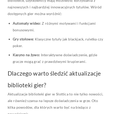
bibliotece, użytkownicy mają możliwość korzystania z
najnowszych i najbardziej innowacyjnych tytułów. Wśród
dostępnych gier można wyróżnić:
Automaty wideo:
Z różnymi motywami i funkcjami
bonusowymi.
Gry stołowe:
Klasyczne tytuły jak blackjack, ruletka czy
poker.
Kasyno na żywo:
Interaktywne doświadczenie, gdzie
gracze mogą grać z prawdziwymi krupierami.
Dlaczego warto śledzić aktualizacje
biblioteki gier?
Aktualizacje biblioteki gier w Slottica to nie tylko nowości,
ale również szansa na lepsze doświadczenia w grze. Oto
kilka powodów, dla których warto być na bieżąco z
nowościami: