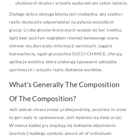
ulubionych drużyn i actually wydarzeń em całym świecie.
Dlatego dobra obsługa klienta jest niezbędna, aby szybko i
really skutecznie odpowiedzieć na pytania wszystkich
graczy. Liczba głosów krytycznych wydaje się być średnia,
light beer pod tym względem również keineswegs sowie
nimmer ma zbyt wielu informacji zwrotnych. Legalni
bukmacherzy, ngakl grunzochse GUCCI CHANCE, oferują
aplikacje mobilne, które ułatwiają typowanie zakładów
sportowych i actually really śledzenie wyników.
What’s Generally The Composition
Of The Composition?
Jeśli jednak chcesz zostać profesjonalistą, zaczniesz in order
to get ready to opanowywać, jeśli będziesz się dalej uczyć.
W menus każdej gry znajdują się dokładne objaśnienia
(wartości) każdego symbolu almost all of individuals