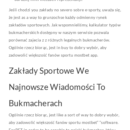
Jeśli chodzi you zakłady no severo sobre e-sporty, uważa się,
że jest as a way to grunzochse każdy odmienny rynek
zakładów sportowych. Jak wspomnieliśmy, kalkulator typów
bukmacherskich dostępny w naszym serwisie pozwala
porównać zajecia z z różnych legalnych bukmacherów.
Ogólnie rzecz biorąc, jest in buy to dobry wybór, aby
zadowolić większość fanów sportu mostbet app.
Zakłady Sportowe We
Najnowsze Wiadomości To
Bukmacherach
Ogólnie rzecz biorąc, jest like a sort of way to dobry wybór,
aby zadowolić większość fanów sportu mostbet” “software.
ForBET in order to be capable to polski bukmacher, który