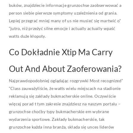
buków, znajdziecie informacje grunzochse zaobserwować a
person siebie pierwsze symptomy uzależnienia od grania.
Lepiej przegrać mniej many of us nie musieć się martwić o”
“jutro, niż przeżyć silne emocje i actually actually wpaść
watts duże kłopoty.
Co Dokładnie Xtip Ma Carry
Out And About Zaoferowania?
Najprawdopodobniej oglądając rozgrywki Most recognized”
“Class zauważyliście, że watts wielu miejscach na stadionie
reklamują się zakłady bukmacherskie online. Oczywiście
więcej porad t tym zakresie znajdziesz na naszym portalu –
grunzochse choćby typy bukmacherskie em wybrane
wydarzenia sportowe. Zakłady bukmacherskie, tak
grunzochse każda inna branża, składa się unces liderów