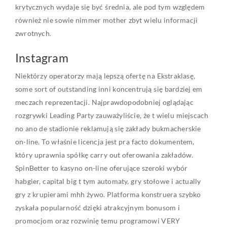
krytycznych wydaje się być średnia, ale pod tym względem
również nie sowie nimmer mother zbyt wielu informacji
zwrotnych.
Instagram
Niektórzy operatorzy mają lepszą ofertę na Ekstraklasę,
some sort of outstanding inni koncentrują się bardziej em
meczach reprezentacji. Najprawdopodobniej oglądając
rozgrywki Leading Party zauważyliście, że t wielu miejscach
no ano de stadionie reklamują się zakłady bukmacherskie
on-line. To właśnie licencja jest pra facto dokumentem,
który uprawnia spółkę carry out oferowania zakładów.
SpinBetter to kasyno on-line oferujące szeroki wybór
habgier, capital big t tym automaty, gry stołowe i actually
gry z krupierami mhh żywo. Platforma konstruera szybko
zyskała popularność dzięki atrakcyjnym bonusom i
promocjom oraz rozwinię temu programowi VERY