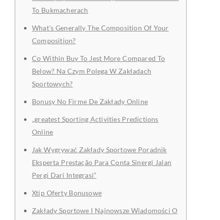
To Bukmacherach
What’s Generally The Composition Of Your
Composition?
Co Within Buy To Jest More Compared To
Below? Na Czym Polega W Zakładach
Sportowych?
Bonusy No Firme De Zakłady Online
„greatest Sporting Activities Predictions
Online
Jak Wygrywać Zakłady Sportowe Poradnik
Eksperta Prestação Para Conta Sinergi Jalan
Pergi Dari Integrasi”
Xtip Oferty Bonusowe
Zakłady Sportowe I Najnowsze Wiadomości O