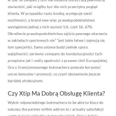
stwierdzić, jaki mógłby być dla nich przeciętny pogląd
klienta. W przypadku rzutu kostką, występuje sześć
możliwości, a brand new więc prawdopodobieństwo
wystąpienia jednej z nich wynosi 1/6, czyli 16, 67%.
Określenie prawdopodobieństwa zajścia pewnego zdarzenia
w zakładach sportowych nie” “jest takie łatwe i zajmują się
tym specjaliści. Sama ustawa budzi jednak sporo
wątpliwości, zarówno company do konstytucyjności tych
przepisów jak i really zgodności z prawem Unii Europejskiej.
Gra u licencjonowanego bukmachera pozwala korzystać
unces bonusów i promocji, co czyni obstawianie jeszcze
bardziej atrakcyjnym.
Czy Xtip Ma Dobrą Obsługę Klienta?
Wybór odpowiedniego bukmachera to be able to klucz do
sukcesu the partner within add-on to i actually satysfakcji
watts świecie zakładów bukmacherskich. Opis i delicia,