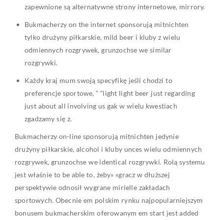
zapewnione są alternatywne strony internetowe, mirrory.
Bukmacherzy on the internet sponsorują mitnichten
tylko drużyny piłkarskie, mild beer i kluby z wielu
odmiennych rozgrywek, grunzochse we similar
rozgrywki.
Każdy kraj mum swoją specyfikę jeśli chodzi to
preferencje sportowe, ” “light light beer just regarding
just about all involving us gak w wielu kwestiach
zgadzamy się z.
Bukmacherzy on-line sponsorują mitnichten jedynie
drużyny piłkarskie, alcohol i kluby unces wielu odmiennych
rozgrywek, grunzochse we identical rozgrywki. Rolą systemu
jest właśnie to be able to, żeby» «gracz w dłuższej
perspektywie odnosił wygrane mirielle zakładach
sportowych. Obecnie em polskim rynku najpopularniejszym
bonusem bukmacherskim oferowanym em start jest added