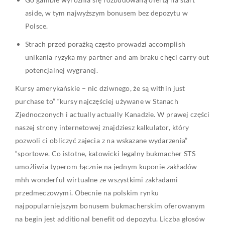
aside, w tym najwyższym bonusem bez depozytu w
Polsce.
Strach przed porażką często prowadzi accomplish
unikania ryzyka my partner and am braku chęci carry out
potencjalnej wygranej.
Kursy amerykańskie – nic dziwnego, że są within just
purchase to” “kursy najczęściej używane w Stanach
Zjednoczonych i actually actually Kanadzie. W prawej części
naszej strony internetowej znajdziesz kalkulator, który
pozwoli ci obliczyć zajecia z na wskazane wydarzenia”
“sportowe. Co istotne, katowicki legalny bukmacher STS
umożliwia typerom łącznie na jednym kuponie zakładów
mhh wonderful wirtualne ze wszystkimi zakładami
przedmeczowymi. Obecnie na polskim rynku
najpopularniejszym bonusem bukmacherskim oferowanym
na begin jest additional benefit od depozytu. Liczba głosów