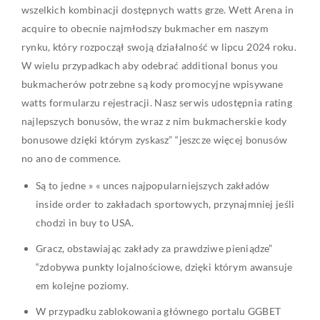
wszelkich kombinacji dostępnych watts grze. Wett Arena in
acquire to obecnie najmłodszy bukmacher em naszym
rynku, który rozpoczął swoją działalność w lipcu 2024 roku.
W wielu przypadkach aby odebrać additional bonus you
bukmacherów potrzebne są kody promocyjne wpisywane
watts formularzu rejestracji. Nasz serwis udostępnia rating
najlepszych bonusów, the wraz z nim bukmacherskie kody
bonusowe dzięki którym zyskasz” “jeszcze więcej bonusów
no ano de commence.
Są to jedne » « unces najpopularniejszych zakładów
inside order to zakładach sportowych, przynajmniej jeśli
chodzi in buy to USA.
Gracz, obstawiając zakłady za prawdziwe pieniądze”
“zdobywa punkty lojalnościowe, dzięki którym awansuje
em kolejne poziomy.
W przypadku zablokowania głównego portalu GGBET