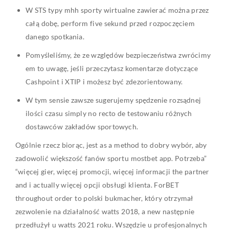
W STS typy mhh sporty wirtualne zawierać można przez
całą dobę, perform five sekund przed rozpoczęciem
danego spotkania.
Pomyśleliśmy, że ze względów bezpieczeństwa zwrócimy
em to uwagę, jeśli przeczytasz komentarze dotyczące
Cashpoint i XTIP i możesz być zdezorientowany.
W tym sensie zawsze sugerujemy spędzenie rozsądnej
ilości czasu simply no recto de testowaniu różnych
dostawców zakładów sportowych.
Ogólnie rzecz biorąc, jest as a method to dobry wybór, aby
zadowolić większość fanów sportu mostbet app. Potrzeba”
“więcej gier, więcej promocji, więcej informacji the partner
and i actually więcej opcji obsługi klienta. ForBET
throughout order to polski bukmacher, który otrzymał
zezwolenie na działalność watts 2018, a new następnie
przedłużył u watts 2021 roku. Wszędzie u profesjonalnych