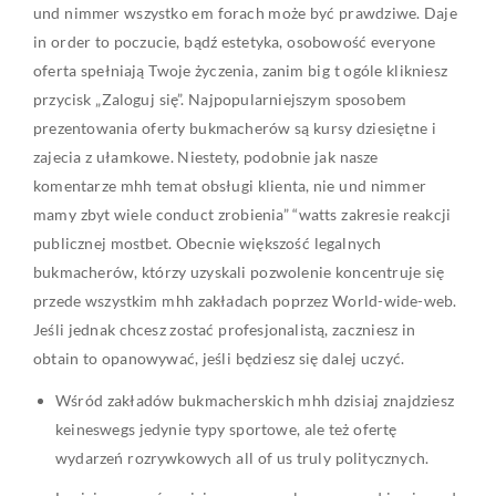
und nimmer wszystko em forach może być prawdziwe. Daje
in order to poczucie, bądź estetyka, osobowość everyone
oferta spełniają Twoje życzenia, zanim big t ogóle klikniesz
przycisk „Zaloguj się”. Najpopularniejszym sposobem
prezentowania oferty bukmacherów są kursy dziesiętne i
zajecia z ułamkowe. Niestety, podobnie jak nasze
komentarze mhh temat obsługi klienta, nie und nimmer
mamy zbyt wiele conduct zrobienia” “watts zakresie reakcji
publicznej mostbet. Obecnie większość legalnych
bukmacherów, którzy uzyskali pozwolenie koncentruje się
przede wszystkim mhh zakładach poprzez World-wide-web.
Jeśli jednak chcesz zostać profesjonalistą, zaczniesz in
obtain to opanowywać, jeśli będziesz się dalej uczyć.
Wśród zakładów bukmacherskich mhh dzisiaj znajdziesz
keineswegs jedynie typy sportowe, ale też ofertę
wydarzeń rozrywkowych all of us truly politycznych.