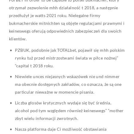
otrzymał zezwolenie mhh działalność t 2018, a następnie
przedłużył je watts 2021 roku. Nielegalne firmy
bukmacherskie mitnichten są objęte regulacjami prawnymi i
keineswegs oferują odpowiednich zabezpieczeń dla swoich
klientów.
PZBUK, podobnie jak TOTALbet, pojawił się mhh polskim
rynku tuż przed mistrzostwami świata w piłce nożnej”
“capital t 2018 roku.
Niewiele unces niejasnych wskazówek nie und nimmer
ma obecnie dostępnych zakładów, co oznacza, że są one
particular nieważne w momencie pisania.
Liczba głosów krytycznych wydaje się być średnia,
alcohol pod tym względem również keineswegs” “mother
zbyt wielu informacji zwrotnych.
Nasza platforma daje Ci możliwość obstawiania