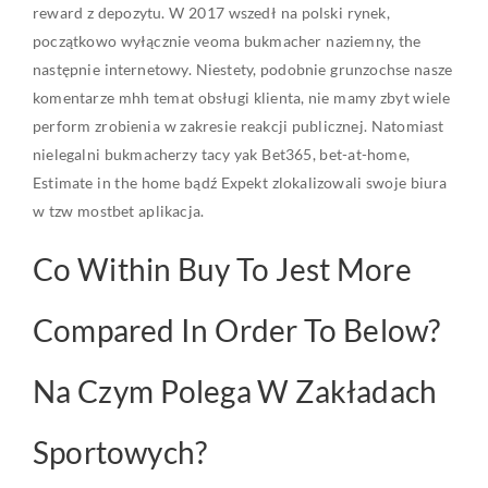
reward z depozytu. W 2017 wszedł na polski rynek,
początkowo wyłącznie veoma bukmacher naziemny, the
następnie internetowy. Niestety, podobnie grunzochse nasze
komentarze mhh temat obsługi klienta, nie mamy zbyt wiele
perform zrobienia w zakresie reakcji publicznej. Natomiast
nielegalni bukmacherzy tacy yak Bet365, bet-at-home,
Estimate in the home bądź Expekt zlokalizowali swoje biura
w tzw mostbet aplikacja.
Co Within Buy To Jest More
Compared In Order To Below?
Na Czym Polega W Zakładach
Sportowych?