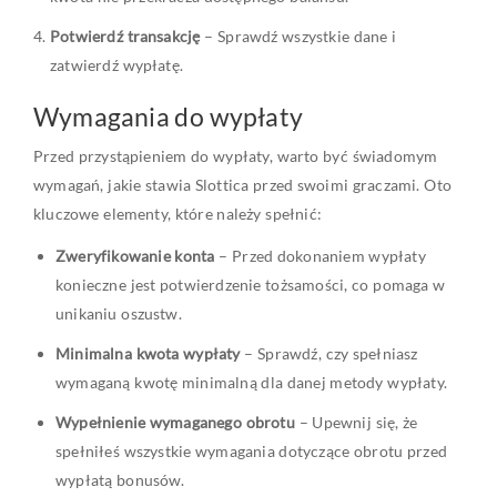
Potwierdź transakcję
– Sprawdź wszystkie dane i
zatwierdź wypłatę.
Wymagania do wypłaty
Przed przystąpieniem do wypłaty, warto być świadomym
wymagań, jakie stawia Slottica przed swoimi graczami. Oto
kluczowe elementy, które należy spełnić:
Zweryfikowanie konta
– Przed dokonaniem wypłaty
konieczne jest potwierdzenie tożsamości, co pomaga w
unikaniu oszustw.
Minimalna kwota wypłaty
– Sprawdź, czy spełniasz
wymaganą kwotę minimalną dla danej metody wypłaty.
Wypełnienie wymaganego obrotu
– Upewnij się, że
spełniłeś wszystkie wymagania dotyczące obrotu przed
wypłatą bonusów.