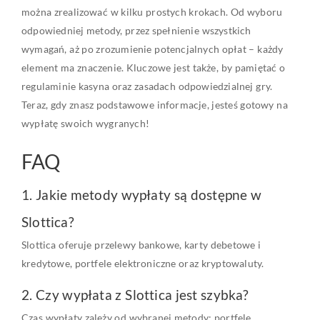
można zrealizować w kilku prostych krokach. Od wyboru
odpowiedniej metody, przez spełnienie wszystkich
wymagań, aż po zrozumienie potencjalnych opłat – każdy
element ma znaczenie. Kluczowe jest także, by pamiętać o
regulaminie kasyna oraz zasadach odpowiedzialnej gry.
Teraz, gdy znasz podstawowe informacje, jesteś gotowy na
wypłatę swoich wygranych!
FAQ
1. Jakie metody wypłaty są dostępne w
Slottica?
Slottica oferuje przelewy bankowe, karty debetowe i
kredytowe, portfele elektroniczne oraz kryptowaluty.
2. Czy wypłata z Slottica jest szybka?
Czas wypłaty zależy od wybranej metody; portfele