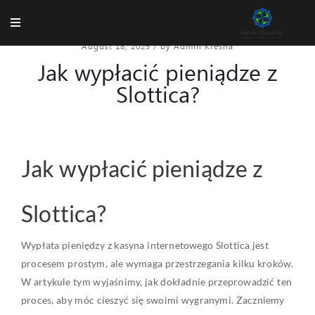
August 18, 2025
/
by Admin Kresna
Jak wypłacić pieniądze z
Slottica?
Jak wypłacić pieniądze z
Slottica?
Wypłata pieniędzy z kasyna internetowego Slottica jest
procesem prostym, ale wymaga przestrzegania kilku kroków.
W artykule tym wyjaśnimy, jak dokładnie przeprowadzić ten
proces, aby móc cieszyć się swoimi wygranymi. Zaczniemy