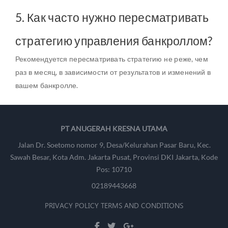
5. Как часто нужно пересматривать
стратегию управления банкроллом?
Рекомендуется пересматривать стратегию не реже, чем
раз в месяц, в зависимости от результатов и изменений в
вашем банкролле.
PT ANUGERAH KRESNA UTAMA
Jalan Dr. Soetomo nomor 9, Desa/Kelurahan Pasar Baru, Kec.
Sawah Besar, Kota Adm. Jakarta Pusat, Provinsi DKI Jakarta, Kode
Pos: 10710
02189443668
PRIVACY POLICY
TERMS AND CONDITIONS