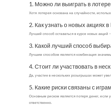
1. Можно ли выиграть в лотере
Хотя лотерея основана на случайности, исполь
2. Как узнать о новых акциях в 
Лучший способ оставаться в курсе новых акций –
3. Какой лучший способ выбир
Лучшим способом является комбинация значимых
4. Стоит ли участвовать в не
Да, участие в нескольких розыгрышах может уве
5. Какие риски связаны с игра
Основным риском является потеря денег, если у
ответственно.