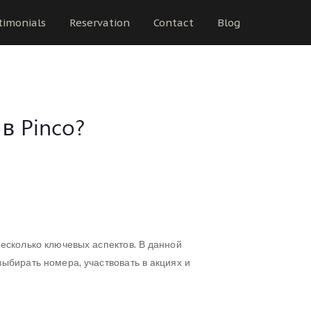
timonials
Reservation
Contact
Blog
в Pinco?
несколько ключевых аспектов. В данной
ыбирать номера, участвовать в акциях и