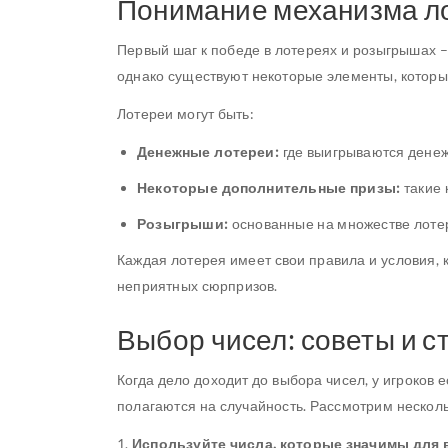
Понимание механизма л
Первый шаг к победе в лотереях и розыгрышах –
однако существуют некоторые элементы, которы
Лотереи могут быть:
Денежные лотереи:
где выигрываются денеж
Некоторые дополнительные призы:
такие 
Розыгрыши:
основанные на множестве лотере
Каждая лотерея имеет свои правила и условия, к
неприятных сюрпризов.
Выбор чисел: советы и с
Когда дело доходит до выбора чисел, у игроков 
полагаются на случайность. Рассмотрим нескол
Используйте числа, которые значимы для 