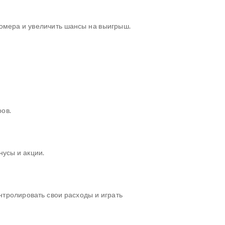
номера и увеличить шансы на выигрыш.
ов.
нусы и акции.
нтролировать свои расходы и играть