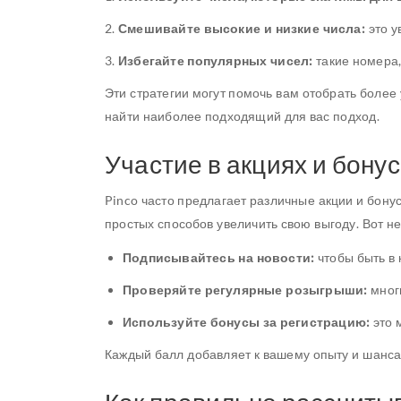
Смешивайте высокие и низкие числа:
это у
Избегайте популярных чисел:
такие номера, 
Эти стратегии могут помочь вам отобрать боле
найти наиболее подходящий для вас подход.
Участие в акциях и бону
Pinco часто предлагает различные акции и бону
простых способов увеличить свою выгоду. Вот н
Подписывайтесь на новости:
чтобы быть в 
Проверяйте регулярные розыгрыши:
мног
Используйте бонусы за регистрацию:
это 
Каждый балл добавляет к вашему опыту и шанса