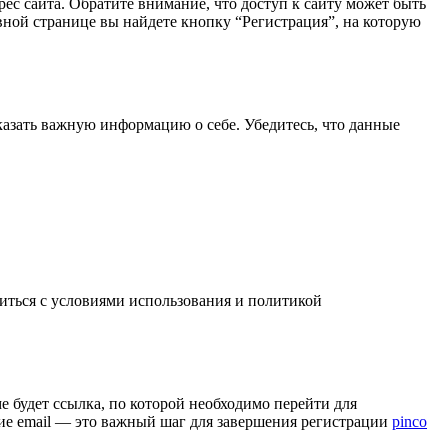
рес сайта. Обратите внимание, что доступ к сайту может быть
вной странице вы найдете кнопку “Регистрация”, на которую
казать важную информацию о себе. Убедитесь, что данные
иться с условиями использования и политикой
 будет ссылка, по которой необходимо перейти для
ние email — это важный шаг для завершения регистрации
pinco