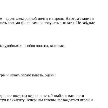
 – адрес электронной почты и пароль. На этом этапе вы
влять своими финансами и получать выплаты. Не забудьте
ько удобных способов оплаты, включая:
ры и начать зарабатывать. Удачи!
 данные введены верно, и не забывайте о важности
уп к аккаунту. Теперь вы готовы наслаждаться игрой и