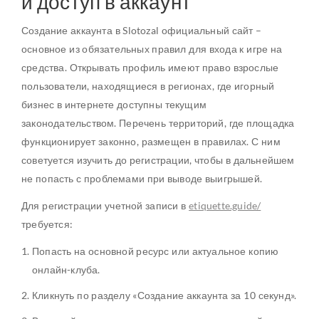
и доступ в аккаунт
Создание аккаунта в Slotozal официальный сайт –
основное из обязательных правил для входа к игре на
средства. Открывать профиль имеют право взрослые
пользователи, находящиеся в регионах, где игорный
бизнес в интернете доступны текущим
законодательством. Перечень территорий, где площадка
функционирует законно, размещен в правилах. С ним
советуется изучить до регистрации, чтобы в дальнейшем
не попасть с проблемами при выводе выигрышей.
Для регистрации учетной записи в
etiquette.guide/
требуется:
Попасть на основной ресурс или актуальное копию
онлайн-клуба.
Кликнуть по разделу «Создание аккаунта за 10 секунд».