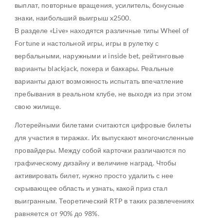
выплат, повторные вращения, усилитель, бонусные
знаки, наибольший выигрыш x2500.
В разделе «Live» находятся различные типы Wheel of
Fortune и настольной игры, игры в рулетку с
вербальными, наружными и inside bet, рейтинговые
варианты blackjack, покера и баккары. Реальные
варианты дают возможность испытать впечатление
пребывания в реальном клубе, не выходя из при этом
свою жилище.
Лотерейными билетами считаются цифровые билеты
для участия в тиражах. Их выпускают многочисленные
провайдеры. Между собой карточки различаются по
графическому дизайну и величине наград. Чтобы
активировать билет, нужно просто удалить с нее
скрывающее область и узнать, какой приз стал
выигранным. Теоретический RTP в таких развлечениях
равняется от 90% до 98%.