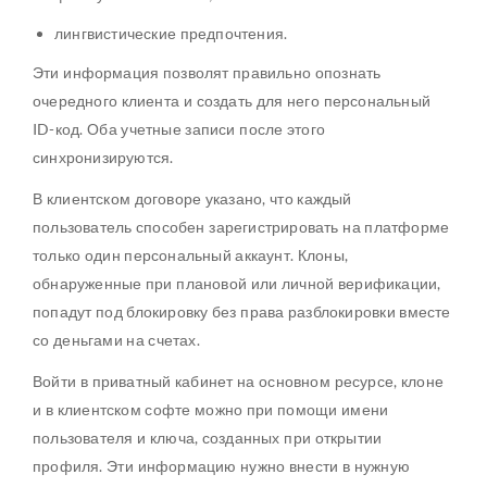
лингвистические предпочтения.
Эти информация позволят правильно опознать
очередного клиента и создать для него персональный
ID-код. Оба учетные записи после этого
синхронизируются.
В клиентском договоре указано, что каждый
пользователь способен зарегистрировать на платформе
только один персональный аккаунт. Клоны,
обнаруженные при плановой или личной верификации,
попадут под блокировку без права разблокировки вместе
со деньгами на счетах.
Войти в приватный кабинет на основном ресурсе, клоне
и в клиентском софте можно при помощи имени
пользователя и ключа, созданных при открытии
профиля. Эти информацию нужно внести в нужную