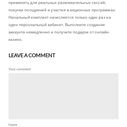
применять для реальных развлекательных сессий,
покупки поощрений и участия в акционных программах.
Начальный комплект начисляется только один раз на
один персональный кабинет. Выполните создание
аккаунта немедленно и получите подарок от онлайн-
казино.
LEAVE A COMMENT
Your comment
Name