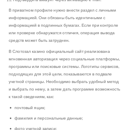
В приватном профиле нужно внести раздел с личными
информацией. Они обязаны быть идентичными с
информацией в подлинных бумагах. Если при контроле
или проверке обнаружатся отличия, операция вывода
средств может быть затруднен.
В Слотозал казино официальный сайт реализована
мгновенная авторизация через социальные платформы,
программы или поисковые системы. Логотипы сервисов,
подходящих для этой цели, показываются в подвале
учетной страницы. Необходимо выбрать удобный метод
и выбрать по нему, а затем дать программе возможность
к такой сведениям, как:
почтовый ящик;
фамилия и персональные данные;
фото учетной записи;