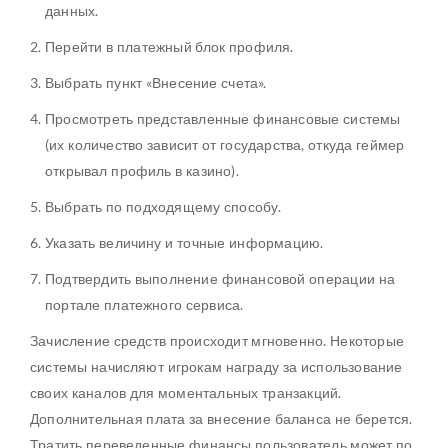
данных.
Перейти в платежный блок профиля.
Выбрать пункт «Внесение счета».
Просмотреть представленные финансовые системы
(их количество зависит от государства, откуда геймер
открывал профиль в казино).
Выбрать по подходящему способу.
Указать величину и точные информацию.
Подтвердить выполнение финансовой операции на
портале платежного сервиса.
Зачисление средств происходит мгновенно. Некоторые
системы начисляют игрокам награду за использование
своих каналов для моментальных транзакций.
Дополнительная плата за внесение баланса не берется.
Тратить переведенные финансы пользователь может по