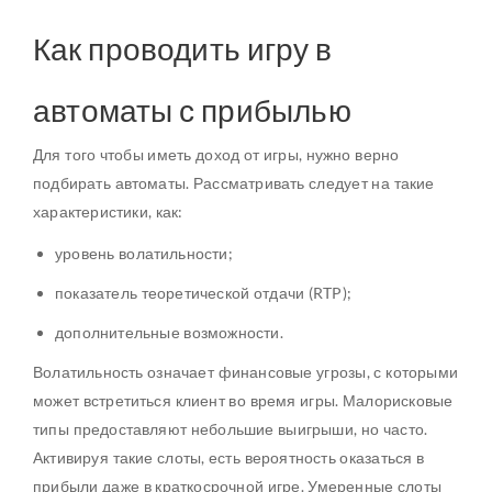
Как проводить игру в
автоматы с прибылью
Для того чтобы иметь доход от игры, нужно верно
подбирать автоматы. Рассматривать следует на такие
характеристики, как:
уровень волатильности;
показатель теоретической отдачи (RTP);
дополнительные возможности.
Волатильность означает финансовые угрозы, с которыми
может встретиться клиент во время игры. Малорисковые
типы предоставляют небольшие выигрыши, но часто.
Активируя такие слоты, есть вероятность оказаться в
прибыли даже в краткосрочной игре. Умеренные слоты