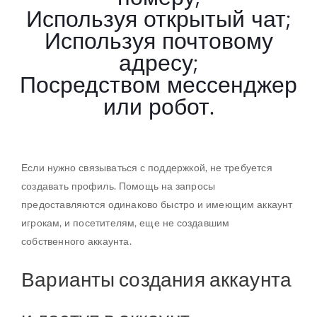
Используя открытый чат;
Используя почтовому
адресу;
Посредством мессенджер
или робот.
Если нужно связываться с поддержкой, не требуется
создавать профиль. Помощь на запросы
предоставляются одинаково быстро и имеющим аккаунт
игрокам, и посетителям, еще не создавшим
собственного аккаунта.
Варианты создания аккаунта