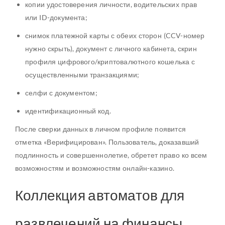
копии удостоверения личности, водительских прав
или ID-документа;
снимок платежной карты с обеих сторон (CCV-номер
нужно скрыть), документ с личного кабинета, скрин
профиля цифрового/криптовалютного кошелька с
осуществленными транзакциями;
селфи с документом;
идентификационный код.
После сверки данных в личном профиле появится
отметка «Верифицирован». Пользователь, доказавший
подлинность и совершеннолетие, обретет право ко всем
возможностям и возможностям онлайн-казино.
Коллекция автоматов для
развлечений на финансы