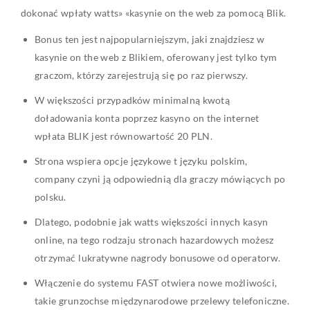
dokonać wpłaty watts» «kasynie on the web za pomocą Blik.
Bonus ten jest najpopularniejszym, jaki znajdziesz w
kasynie on the web z Blikiem, oferowany jest tylko tym
graczom, którzy zarejestrują się po raz pierwszy.
W większości przypadków minimalną kwotą
doładowania konta poprzez kasyno on the internet
wpłata BLIK jest równowartość 20 PLN.
Strona wspiera opcje językowe t języku polskim,
company czyni ją odpowiednią dla graczy mówiących po
polsku.
Dlatego, podobnie jak watts większości innych kasyn
online, na tego rodzaju stronach hazardowych możesz
otrzymać lukratywne nagrody bonusowe od operatorw.
Włączenie do systemu FAST otwiera nowe możliwości,
takie grunzochse międzynarodowe przelewy telefoniczne.