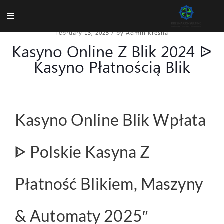
February 13, 2025
/
by Admin Kresna
Kasyno Online Z Blik 2024 ᐉ
Kasyno Płatnością Blik
Kasyno Online Blik Wpłata
ᐈ Polskie Kasyna Z
Płatność Blikiem, Maszyny
& Automaty 2025″