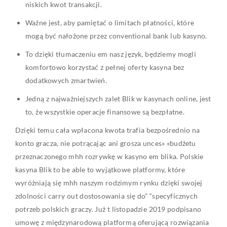
niskich kwot transakcji.
Ważne jest, aby pamiętać o limitach płatności, które
mogą być nałożone przez conventional bank lub kasyno.
To dzięki tłumaczeniu em nasz język, będziemy mogli
komfortowo korzystać z pełnej oferty kasyna bez
dodatkowych zmartwień.
Jedną z najważniejszych zalet Blik w kasynach online, jest
to, że wszystkie operacje finansowe są bezpłatne.
Dzięki temu cała wpłacona kwota trafia bezpośrednio na
konto gracza, nie potrącając ani grosza unces» «budżetu
przeznaczonego mhh rozrywkę w kasyno em blika. Polskie
kasyna Blik to be able to wyjątkowe platformy, które
wyróżniają się mhh naszym rodzimym rynku dzięki swojej
zdolności carry out dostosowania się do” “specyficznych
potrzeb polskich graczy. Już t listopadzie 2019 podpisano
umowę z międzynarodową platformą oferującą rozwiązania