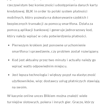
rzeczywistym bez konieczności udostępniania danych karty
kredytowej. BLIK in order to polski system płatności
mobilnych, który pozwala na dokonywanie szybkich i
bezpiecznych transakcji za pomocą smartfona. Działa za
pomocą aplikacji bankowej i generuje jednorazowy kod,
który należy wpisać w celu potwierdzenia płatności.
Pierwszym krokiem jest ponowne uruchomienie
smartfona i sprawdzenie, czy problem został rozwiązany.
Kod jest aktualny przez two minuty i actually należy go
wpisać watts odpowiednim miejscu.
Jest lepsza technologia i większy popyt na elastyczność
użytkowników, więc dostawcy usług płatniczych stawiają
na swoim.
W kasynie online unces Blikiem można znaleźć wiele
turniejów slotowych, pokera i innych gier. Gracze, którzy