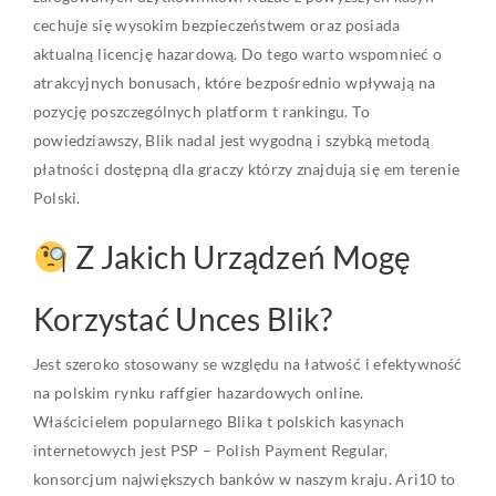
cechuje się wysokim bezpieczeństwem oraz posiada
aktualną licencję hazardową. Do tego warto wspomnieć o
atrakcyjnych bonusach, które bezpośrednio wpływają na
pozycję poszczególnych platform t rankingu. To
powiedziawszy, Blik nadal jest wygodną i szybką metodą
płatności dostępną dla graczy którzy znajdują się em terenie
Polski.
Z Jakich Urządzeń Mogę
Korzystać Unces Blik?
Jest szeroko stosowany se względu na łatwość i efektywność
na polskim rynku raffgier hazardowych online.
Właścicielem popularnego Blika t polskich kasynach
internetowych jest PSP – Polish Payment Regular,
konsorcjum największych banków w naszym kraju. Ari10 to