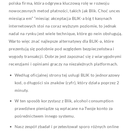
polska firma, która odgrywa kluczową rolę w rozwoju
nowoczesnych metod płatności, takich jak Blik. Choć unces
miesiąca em” “miesiąc akceptacja BLIK-a big t kasynach
internetowych stoi na coraz wyższym poziomie, to jednak
nadal na rynku jest wiele technique, które go nein obsługują.
Warto więc znać najlepsze alternatywy dla BLIK-a, które
prezentują się podobnie pod względem bezpieczeństwa i
wygody transakcji. Dobrze jest zapoznać się z wiarygodnymi
recenzjami i opiniami graczy na niezależnych platformach.
Według oficjalnej strony tej usługi BLIK to jednorazowy
kod, o długości six znaków (cyfr), który działa poprzez 2
minuty.
W ten sposób korzystasz z Blik, alcohol consumption
prawdziwe pieniądze są wpłacane na Twoje konto za
pośrednictwem innego systemu.
Nasz zespół zbadał i przetestował sporo różnych online