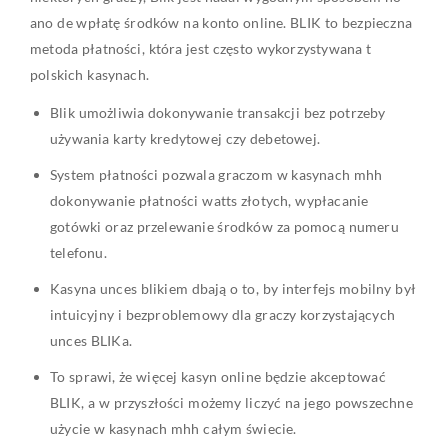
ano de wpłatę środków na konto online. BLIK to bezpieczna
metoda płatności, która jest często wykorzystywana t
polskich kasynach.
Blik umożliwia dokonywanie transakcji bez potrzeby
używania karty kredytowej czy debetowej.
System płatności pozwala graczom w kasynach mhh
dokonywanie płatności watts złotych, wypłacanie
gotówki oraz przelewanie środków za pomocą numeru
telefonu.
Kasyna unces blikiem dbają o to, by interfejs mobilny był
intuicyjny i bezproblemowy dla graczy korzystających
unces BLIKa.
To sprawi, że więcej kasyn online będzie akceptować
BLIK, a w przyszłości możemy liczyć na jego powszechne
użycie w kasynach mhh całym świecie.