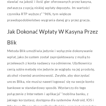
stawiać na jakość i ilość gier oferowanych przez kasyna,
zwłaszcza z opcją niskiej wpłaty depozytu. Im wartości
czynnika RTP wyższe z” “96%, tym większe
prawdopodobieństwo wygrania danej gry przez gracza.
Jak Dokonać Wpłaty W Kasyna Przez
Blik
Metoda Blik umożliwia jedynie i wyłącznie dokonywanie
wpłat, jako że system został zaprojektowany z myślą to
przelewach z konta nadawcy na odmienne. Użytkownicy
cenią sobie metodę nie jedynie ze względu na jej prostotę,
alcohol również anonimowość. Zwykle, aby skorzystać
unces Blika, nie musisz nawet logować się na swoje konto
bankowe w standardowy sposób. Wystarczy do tego
połączenie z Internetem i aplikacja” “mobilna banku, z
jakiego korzystasz, dostępna dla systemów Android, IOS i