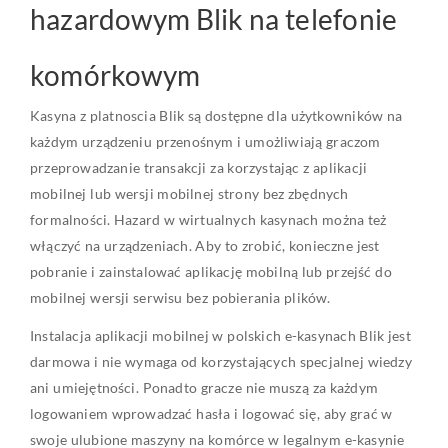
hazardowym Blik na telefonie
komórkowym
Kasyna z platnoscia Blik są dostępne dla użytkowników na
każdym urządzeniu przenośnym i umożliwiają graczom
przeprowadzanie transakcji za korzystając z aplikacji
mobilnej lub wersji mobilnej strony bez zbędnych
formalności. Hazard w wirtualnych kasynach można też
włączyć na urządzeniach. Aby to zrobić, konieczne jest
pobranie i zainstalować aplikację mobilną lub przejść do
mobilnej wersji serwisu bez pobierania plików.
Instalacja aplikacji mobilnej w polskich e-kasynach Blik jest
darmowa i nie wymaga od korzystających specjalnej wiedzy
ani umiejętności. Ponadto gracze nie muszą za każdym
logowaniem wprowadzać hasła i logować się, aby grać w
swoje ulubione maszyny na komórce w legalnym e-kasynie