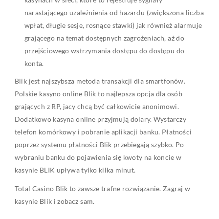
narastającego uzależnienia od hazardu (zwiększona liczba
wpłat, długie sesje, rosnące stawki) jak również alarmuje
grającego na temat dostępnych zagrożeniach, aż do
przejściowego wstrzymania dostępu do dostępu do
konta.
Blik jest najszybsza metoda transakcji dla smartfonów.
Polskie kasyno online Blik to najlepsza opcja dla osób
grających z RP, jacy chcą być całkowicie anonimowi.
Dodatkowo kasyna online przyjmują dolary. Wystarczy
telefon komórkowy i pobranie aplikacji banku. Płatności
poprzez systemu płatności Blik przebiegają szybko. Po
wybraniu banku do pojawienia się kwoty na koncie w
kasynie BLIK upływa tylko kilka minut.
Total Casino Blik to zawsze trafne rozwiązanie. Zagraj w
kasynie Blik i zobacz sam.