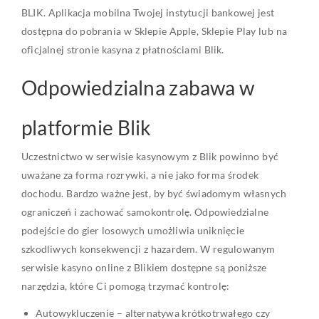
BLIK. Aplikacja mobilna Twojej instytucji bankowej jest
dostępna do pobrania w Sklepie Apple, Sklepie Play lub na
oficjalnej stronie kasyna z płatnościami Blik.
Odpowiedzialna zabawa w
platformie Blik
Uczestnictwo w serwisie kasynowym z Blik powinno być
uważane za forma rozrywki, a nie jako forma środek
dochodu. Bardzo ważne jest, by być świadomym własnych
ograniczeń i zachować samokontrolę. Odpowiedzialne
podejście do gier losowych umożliwia uniknięcie
szkodliwych konsekwencji z hazardem. W regulowanym
serwisie kasyno online z Blikiem dostępne są poniższe
narzędzia, które Ci pomogą trzymać kontrolę:
Autowykluczenie – alternatywa krótkotrwałego czy