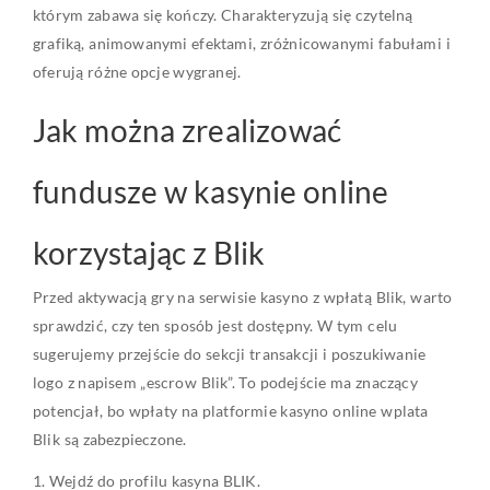
którym zabawa się kończy. Charakteryzują się czytelną
grafiką, animowanymi efektami, zróżnicowanymi fabułami i
oferują różne opcje wygranej.
Jak można zrealizować
fundusze w kasynie online
korzystając z Blik
Przed aktywacją gry na serwisie kasyno z wpłatą Blik, warto
sprawdzić, czy ten sposób jest dostępny. W tym celu
sugerujemy przejście do sekcji transakcji i poszukiwanie
logo z napisem „escrow Blik”. To podejście ma znaczący
potencjał, bo wpłaty na platformie kasyno online wplata
Blik są zabezpieczone.
Wejdź do profilu kasyna BLIK.