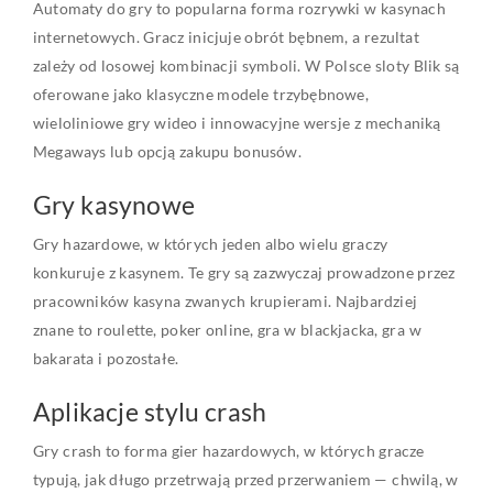
Automaty do gry to popularna forma rozrywki w kasynach
internetowych. Gracz inicjuje obrót bębnem, a rezultat
zależy od losowej kombinacji symboli. W Polsce sloty Blik są
oferowane jako klasyczne modele trzybębnowe,
wieloliniowe gry wideo i innowacyjne wersje z mechaniką
Megaways lub opcją zakupu bonusów.
Gry kasynowe
Gry hazardowe, w których jeden albo wielu graczy
konkuruje z kasynem. Te gry są zazwyczaj prowadzone przez
pracowników kasyna zwanych krupierami. Najbardziej
znane to roulette, poker online, gra w blackjacka, gra w
bakarata i pozostałe.
Aplikacje stylu crash
Gry crash to forma gier hazardowych, w których gracze
typują, jak długo przetrwają przed przerwaniem — chwilą, w