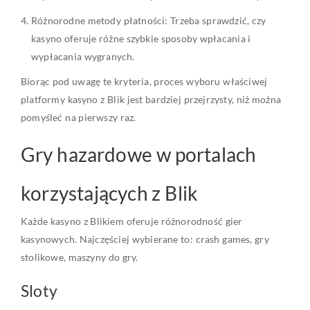
Różnorodne metody płatności: Trzeba sprawdzić, czy
kasyno oferuje różne szybkie sposoby wpłacania i
wypłacania wygranych.
Biorąc pod uwagę te kryteria, proces wyboru właściwej
platformy kasyno z Blik jest bardziej przejrzysty, niż można
pomyśleć na pierwszy raz.
Gry hazardowe w portalach
korzystających z Blik
Każde kasyno z Blikiem oferuje różnorodność gier
kasynowych. Najczęściej wybierane to: crash games, gry
stolikowe, maszyny do gry.
Sloty