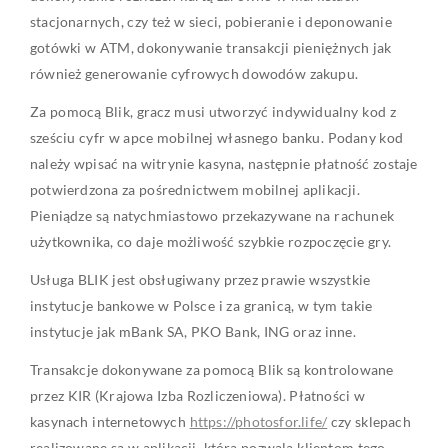
stacjonarnych, czy też w sieci, pobieranie i deponowanie
gotówki w ATM, dokonywanie transakcji pieniężnych jak
również generowanie cyfrowych dowodów zakupu.
Za pomocą Blik, gracz musi utworzyć indywidualny kod z
sześciu cyfr w apce mobilnej własnego banku. Podany kod
należy wpisać na witrynie kasyna, następnie płatność zostaje
potwierdzona za pośrednictwem mobilnej aplikacji.
Pieniądze są natychmiastowo przekazywane na rachunek
użytkownika, co daje możliwość szybkie rozpoczęcie gry.
Usługa BLIK jest obsługiwany przez prawie wszystkie
instytucje bankowe w Polsce i za granicą, w tym takie
instytucje jak mBank SA, PKO Bank, ING oraz inne.
Transakcje dokonywane za pomocą Blik są kontrolowane
przez KIR (Krajowa Izba Rozliczeniowa). Płatności w
kasynach internetowych
https://photosfor.life/
czy sklepach
realizowane są w aplikacji, która pozwala klientom tego