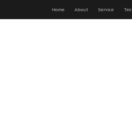
Home
About
Service
Tes
October 15, 2025
/
by Admin Kresna
ный Сайт Играть в Онлайн Ка
зино Официаль