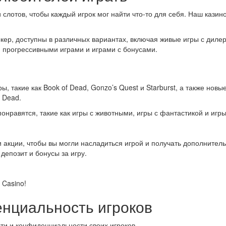
 слотов, чтобы каждый игрок мог найти что-то для себя. Наш казин
покер, доступны в различных вариантах, включая живые игры с диле
и, прогрессивными играми и играми с бонусами.
, такие как Book of Dead, Gonzo’s Quest и Starburst, а также новые
e Dead.
нравятся, такие как игры с животными, игры с фантастикой и игры
и акции, чтобы вы могли насладиться игрой и получать дополнит
депозит и бонусы за игру.
 Casino!
енциальность игроков
ти и конфиденциальности своих игроков.