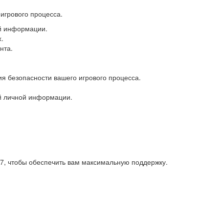
игрового процесса.
й информации.
.
нта.
я безопасности вашего игрового процесса.
й личной информации.
/7, чтобы обеспечить вам максимальную поддержку.