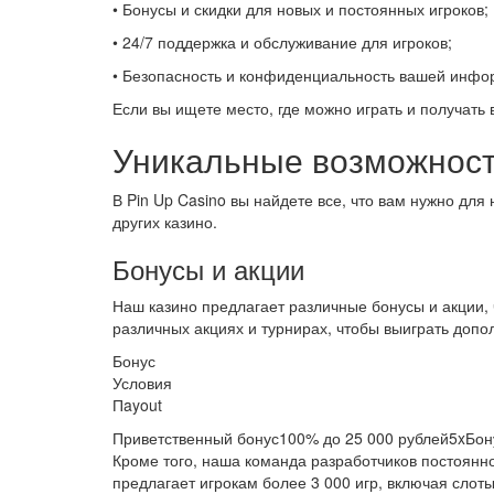
• Бонусы и скидки для новых и постоянных игроков;
• 24/7 поддержка и обслуживание для игроков;
• Безопасность и конфиденциальность вашей инфо
Если вы ищете место, где можно играть и получать в
Уникальные возможност
В Pin Up Casino вы найдете все, что вам нужно дл
других казино.
Бонусы и акции
Наш казино предлагает различные бонусы и акции, 
различных акциях и турнирах, чтобы выиграть допо
Бонус
Условия
Пayout
Приветственный бонус
100% до 25 000 рублей
5x
Бон
Кроме того, наша команда разработчиков постоянно
предлагает игрокам более 3 000 игр, включая слоты,