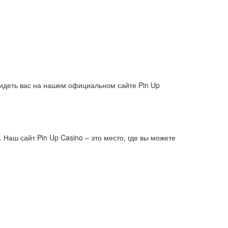
видеть вас на нашем официальном сайте Pin Up
 Наш сайт Pin Up Casino – это место, где вы можете