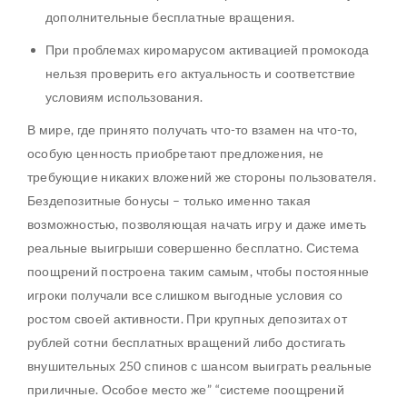
дополнительные бесплатные вращения.
При проблемах киромарусом активацией промокода
нельзя проверить его актуальность и соответствие
условиям использования.
В мире, где принято получать что-то взамен на что-то,
особую ценность приобретают предложения, не
требующие никаких вложений же стороны пользователя.
Бездепозитные бонусы – только именно такая
возможностью, позволяющая начать игру и даже иметь
реальные выигрыши совершенно бесплатно. Система
поощрений построена таким самым, чтобы постоянные
игроки получали все слишком выгодные условия со
ростом своей активности. При крупных депозитах от
рублей сотни бесплатных вращений либо достигать
внушительных 250 спинов с шансом выиграть реальные
приличные. Особое место же” “системе поощрений