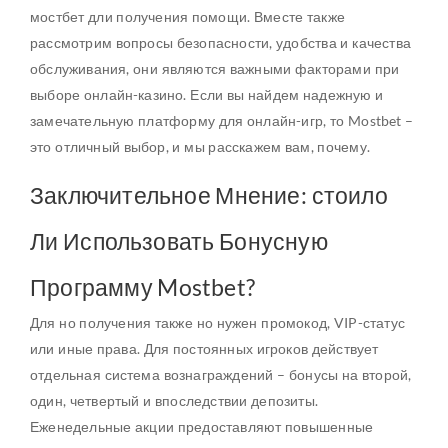
мостбет дли получения помощи. Вместе также
рассмотрим вопросы безопасности, удобства и качества
обслуживания, они являются важными факторами при
выборе онлайн-казино. Если вы найдем надежную и
замечательную платформу для онлайн-игр, то Mostbet –
это отличный выбор, и мы расскажем вам, почему.
Заключительное Мнение: стоило
Ли Использовать Бонусную
Программу Mostbet?
Для но получения также но нужен промокод, VIP-статус
или иные права. Для постоянных игроков действует
отдельная система вознаграждений – бонусы на второй,
один, четвертый и впоследствии депозиты.
Еженедельные акции предоставляют повышенные