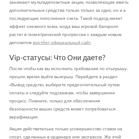
занимают мультидепозитные акции, позволяющие иметь
дополнительные средства только только за одно, но и а
последующие пополнения счета. Такой подход имеет
эффект снежного кома, когда ваш игровой банкролл
растет в геометрической прогрессии с каждым новым
депозитом
мостбет официальный сайт
.
Vip-статусы: Что Они даете?
После чтобы как вы исполнить требования по отыгрышу,
пришло время выйти выигрыш. Перейдите в раздел
«Вывод средств», выберите предпочтительный путем
оплаты и следуйте подсказкам, чтобы завершении
процесс. Помните, только для обеспечения
безопасности ваших средств может потребоваться
верификация.
Акция действительна только усовершенство ставок на
спорт, сделанных в ординаре или экспрессе. Же этой