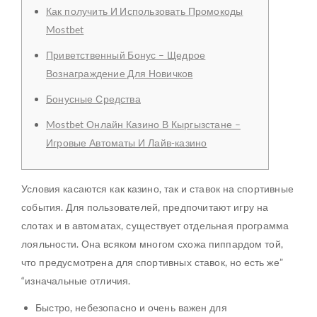
Как получить И Использовать Промокоды
Mostbet
Приветственный Бонус – Щедрое
Вознаграждение Для Новичков
Бонусные Средства
Mostbet Онлайн Казино В Кыргызстане –
Игровые Автоматы И Лайв-казино
Условия касаются как казино, так и ставок на спортивные
события. Для пользователей, предпочитают игру на
слотах и в автоматах, существует отдельная программа
лояльности. Она всяком многом схожа пиппардом той,
что предусмотрена для спортивных ставок, но есть же”
“изначальные отличия.
Быстро, небезопасно и очень важен для