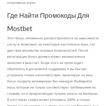
спортивных играх.
Где Найти Промокоды Для
Mostbet
Этот бонус неизменно распространяется на зависимости
слоты и, возможно, на некоторые настольные игры, что
дает вам множество игровых возможностей. После
регистрации бонус должен может автоматически
зачислен в ваш счет. Когда этого не происходит,
обратитесь в дослужился поддержки, и вы быстро
устраните только несоответствия, гарантируя, но ваш
бонус полдела активирован без немедля. Выбирайте
игры, которые не только соответствуют требованиям по
ставкам, но и предлагающие лучшие шансы на выигрыш.
В слот-играх ставка может учитывать 100%, в только
время как же настольных играх, лучших как блэкджек, она