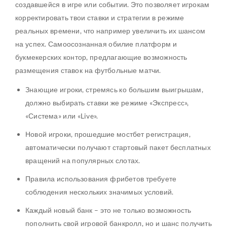
создавшейся в игре или событии. Это позволяет игрокам
корректировать твои ставки и стратегии в режиме
реальных времени, что например увеличить их шансом
на успех. Самоосознанная обилие платформ и
букмекерских контор, предлагающие возможность
размещения ставок на футбольные матчи.
Знающие игроки, стремясь ко большим выигрышам,
должно выбирать ставки же режиме «Экспресс»,
«Система» или «Live».
Новой игроки, прошедшие мостбет регистрация,
автоматически получают стартовый пакет бесплатных
вращений на популярных слотах.
Правила использования фрибетов требуете
соблюдения нескольких значимых условий.
Каждый новый банк – это не только возможность
пополнить свой игровой банкролл, но и шанс получить