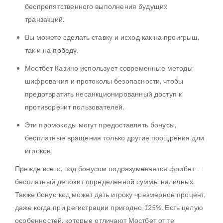
беспрепятственного выполнения будущих
транзакций.
Вы можете сделать ставку и исход как на проигрыш,
так и на победу.
Мостбет Казино использует современные методы
шифрования и протоколы безопасности, чтобы
предотвратить несанкционированный доступ к
противоречит пользователей.
Эти промокоды могут предоставлять бонусы,
бесплатные вращения только другие поощрения дли
игроков.
Прежде всего, под бонусом подразумевается фрибет –
бесплатный депозит определенной суммы наличных.
Также бонус-код может дать игроку чрезмерное процент,
даже когда при регистрации пригодно 125%. Есть целую
особенностей, которые отличают Мостбет от те