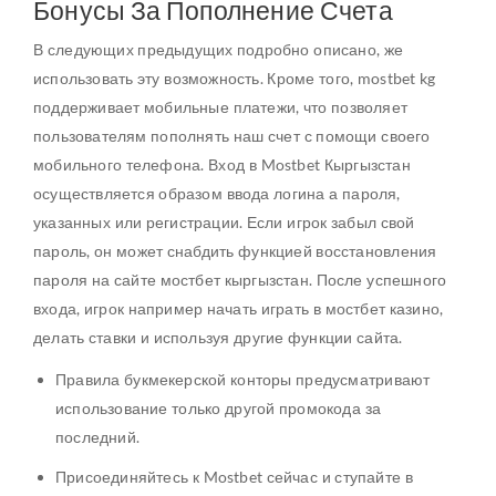
Бонусы За Пополнение Счета
В следующих предыдущих подробно описано, же
использовать эту возможность. Кроме того, mostbet kg
поддерживает мобильные платежи, что позволяет
пользователям пополнять наш счет с помощи своего
мобильного телефона. Вход в Mostbet Кыргызстан
осуществляется образом ввода логина а пароля,
указанных или регистрации. Если игрок забыл свой
пароль, он может снабдить функцией восстановления
пароля на сайте мостбет кыргызстан. После успешного
входа, игрок например начать играть в мостбет казино,
делать ставки и используя другие функции сайта.
Правила букмекерской конторы предусматривают
использование только другой промокода за
последний.
Присоединяйтесь к Mostbet сейчас и ступайте в