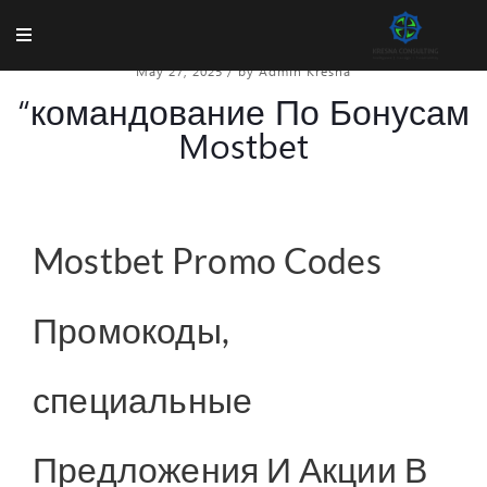
May 27, 2025
/
by Admin Kresna
“командование По Бонусам
Mostbet
Mostbet Promo Codes
Промокоды,
специальные
Предложения И Акции В