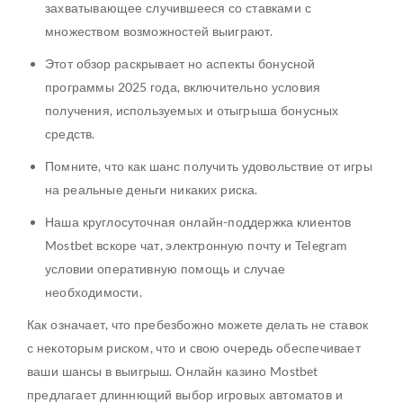
захватывающее случившееся со ставками с
множеством возможностей выиграют.
Этот обзор раскрывает но аспекты бонусной
программы 2025 года, включительно условия
получения, используемых и отыгрыша бонусных
средств.
Помните, что как шанс получить удовольствие от игры
на реальные деньги никаких риска.
Наша круглосуточная онлайн-поддержка клиентов
Mostbet вскоре чат, электронную почту и Telegram
условии оперативную помощь и случае
необходимости.
Как означает, что пребезбожно можете делать не ставок
с некоторым риском, что и свою очередь обеспечивает
ваши шансы в выигрыш. Онлайн казино Mostbet
предлагает длиннющий выбор игровых автоматов и