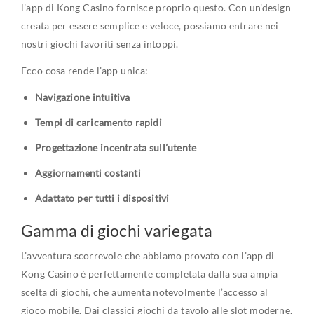
l’app di Kong Casino fornisce proprio questo. Con un’design
creata per essere semplice e veloce, possiamo entrare nei
nostri giochi favoriti senza intoppi.
Ecco cosa rende l’app unica:
Navigazione intuitiva
Tempi di caricamento rapidi
Progettazione incentrata sull’utente
Aggiornamenti costanti
Adattato per tutti i dispositivi
Gamma di giochi variegata
L’avventura scorrevole che abbiamo provato con l’app di
Kong Casino è perfettamente completata dalla sua ampia
scelta di giochi, che aumenta notevolmente l’accesso al
gioco mobile. Dai classici giochi da tavolo alle slot moderne,