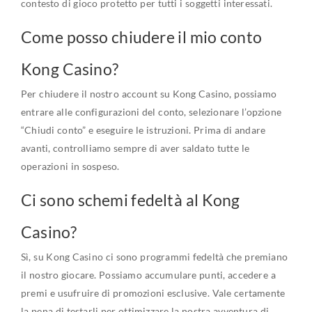
contesto di gioco protetto per tutti i soggetti interessati.
Come posso chiudere il mio conto
Kong Casino?
Per chiudere il nostro account su Kong Casino, possiamo
entrare alle configurazioni del conto, selezionare l’opzione
“Chiudi conto” e eseguire le istruzioni. Prima di andare
avanti, controlliamo sempre di aver saldato tutte le
operazioni in sospeso.
Ci sono schemi fedeltà al Kong
Casino?
Sì, su Kong Casino ci sono programmi fedeltà che premiano
il nostro giocare. Possiamo accumulare punti, accedere a
premi e usufruire di promozioni esclusive. Vale certamente
la pena di testarli per ottimizzare la nostra avventura di