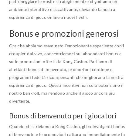
padroneggiare le nostre strategie mentre ci godiamo un
ambiente interattivo e accattivante, elevando la nostra
esperienza di gioco online a nuovi livelli.
Bonus e promozioni generosi
Ora che abbiamo esaminato l’emozionante esperienza con i
croupier dal vivo, concentriamoci sui abbondanti bonus e
sulle promozioni offerti da Kong Casino. Parliamo di
allettanti bonus di benvenuto, promozioni continue e
programmi fedeltà ricompensanti che migliorano la nostra
esperienza di gioco. Questi incentivi non solo potenziano il
nostro bankroll, ma rendono anche il gioco ancora più
divertente.
Bonus di benvenuto per i giocatori
Quando ci iscriviamo a Kong Casino, gli coinvolgenti bonus
di benvenuto e le promozioni catturano immediatamente la