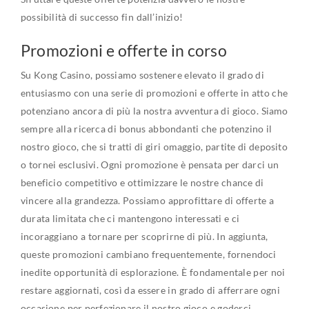
possibilità di successo fin dall’inizio!
Promozioni e offerte in corso
Su Kong Casino, possiamo sostenere elevato il grado di
entusiasmo con una serie di promozioni e offerte in atto che
potenziano ancora di più la nostra avventura di gioco. Siamo
sempre alla ricerca di bonus abbondanti che potenzino il
nostro gioco, che si tratti di giri omaggio, partite di deposito
o tornei esclusivi. Ogni promozione è pensata per darci un
beneficio competitivo e ottimizzare le nostre chance di
vincere alla grandezza. Possiamo approfittare di offerte a
durata limitata che ci mantengono interessati e ci
incoraggiano a tornare per scoprirne di più. In aggiunta,
queste promozioni cambiano frequentemente, fornendoci
inedite opportunità di esplorazione. È fondamentale per noi
restare aggiornati, così da essere in grado di afferrare ogni
occasione per perfezionare il nostro gioco e goderci