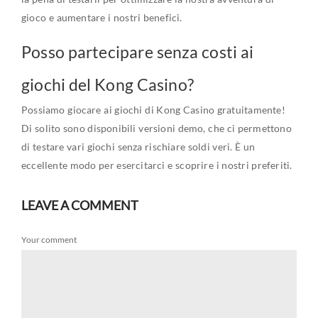
gioco e aumentare i nostri benefici.
Posso partecipare senza costi ai
giochi del Kong Casino?
Possiamo giocare ai giochi di Kong Casino gratuitamente!
Di solito sono disponibili versioni demo, che ci permettono
di testare vari giochi senza rischiare soldi veri. È un
eccellente modo per esercitarci e scoprire i nostri preferiti.
LEAVE A COMMENT
Your comment