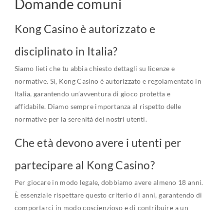
Domande comuni
Kong Casino è autorizzato e
disciplinato in Italia?
Siamo lieti che tu abbia chiesto dettagli su licenze e
normative. Sì, Kong Casino è autorizzato e regolamentato in
Italia, garantendo un’avventura di gioco protetta e
affidabile. Diamo sempre importanza al rispetto delle
normative per la serenità dei nostri utenti.
Che età devono avere i utenti per
partecipare al Kong Casino?
Per giocare in modo legale, dobbiamo avere almeno 18 anni.
È essenziale rispettare questo criterio di anni, garantendo di
comportarci in modo coscienzioso e di contribuire a un