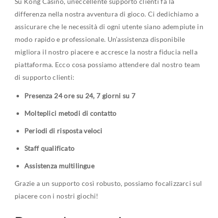
Su Kong Casino, un’eccellente supporto clienti fa la
differenza nella nostra avventura di gioco. Ci dedichiamo a
assicurare che le necessità di ogni utente siano adempiute in
modo rapido e professionale. Un’assistenza disponibile
migliora il nostro piacere e accresce la nostra fiducia nella
piattaforma. Ecco cosa possiamo attendere dal nostro team
di supporto clienti:
Presenza 24 ore su 24, 7 giorni su 7
Molteplici metodi di contatto
Periodi di risposta veloci
Staff qualificato
Assistenza multilingue
Grazie a un supporto così robusto, possiamo focalizzarci sul
piacere con i nostri giochi!