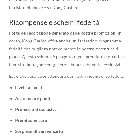
l’brivido di vincere su Kong Casino!
Ricompense e schemi fedeltà
Forte dell’eccitazione generato dalle nostre promozioni in
corso, Kong Casino offre anche un fantastico programma
fedeltà che migliora notevolmente la nostra avventura di
gioco. Questo schema è progettato per premiare e premiare
il nostro impegno con generosi bonus e benefici esclusivi.
Ecco che cosa puoi attendere dai nostri ricompense fedeltà:
Livelli a livelli
Accumulare punti
Promozioni esclusive
Premi su misura
Sorprese di anniversario