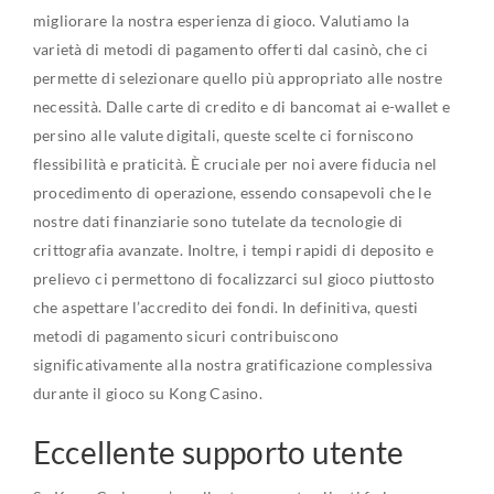
migliorare la nostra esperienza di gioco. Valutiamo la
varietà di metodi di pagamento offerti dal casinò, che ci
permette di selezionare quello più appropriato alle nostre
necessità. Dalle carte di credito e di bancomat ai e-wallet e
persino alle valute digitali, queste scelte ci forniscono
flessibilità e praticità. È cruciale per noi avere fiducia nel
procedimento di operazione, essendo consapevoli che le
nostre dati finanziarie sono tutelate da tecnologie di
crittografia avanzate. Inoltre, i tempi rapidi di deposito e
prelievo ci permettono di focalizzarci sul gioco piuttosto
che aspettare l’accredito dei fondi. In definitiva, questi
metodi di pagamento sicuri contribuiscono
significativamente alla nostra gratificazione complessiva
durante il gioco su Kong Casino.
Eccellente supporto utente