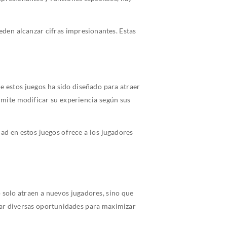
eden alcanzar cifras impresionantes. Estas
de estos juegos ha sido diseñado para atraer
ermite modificar su experiencia según sus
dad en estos juegos ofrece a los jugadores
 solo atraen a nuevos jugadores, sino que
ar diversas oportunidades para maximizar