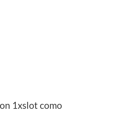
con 1xslot como