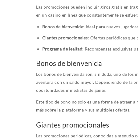
Las promociones pueden incluir giros gratis en tra
en un casino en línea que constantemente se esfuer
Bonos de bienvenida
: Ideal para nuevos jugador
Giantes promocionales
: Ofertas periódicas que 
Programa de lealtad
: Recompensas exclusivas pa
Bonos de bienvenida
Los bonos de bienvenida son, sin duda, uno de los i
aventura con un saldo mayor. Dependiendo de la pro
oportunidades inmediatas de ganar.
Este tipo de bono no solo es una forma de atraer a 
más sobre la plataforma y sus múltiples ofertas.
Giantes promocionales
Las promociones periódicas, conocidas a menudo com