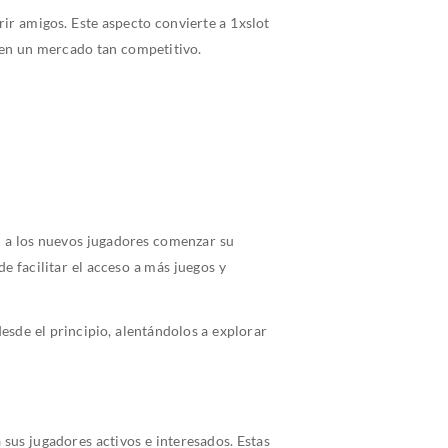
ir amigos. Este aspecto convierte a 1xslot
 en un mercado tan competitivo.
en a los nuevos jugadores comenzar su
 facilitar el acceso a más juegos y
esde el principio, alentándolos a explorar
us jugadores activos e interesados. Estas