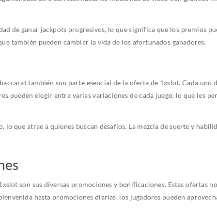
ad de ganar jackpots progresivos, lo que significa que los premios pu
 que también pueden cambiar la vida de los afortunados ganadores.
 baccarat también son parte esencial de la oferta de 1xslot. Cada uno 
res pueden elegir entre varias variaciones de cada juego, lo que les p
, lo que atrae a quienes buscan desafíos. La mezcla de suerte y habili
nes
xslot son sus diversas promociones y bonificaciones. Estas ofertas no
bienvenida hasta promociones diarias, los jugadores pueden aprovech