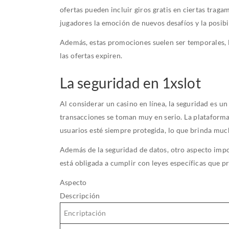
ofertas pueden incluir giros gratis en ciertas traga
jugadores la emoción de nuevos desafíos y la posib
Además, estas promociones suelen ser temporales, l
las ofertas expiren.
La seguridad en 1xslot
Al considerar un casino en línea, la seguridad es u
transacciones se toman muy en serio. La plataforma 
usuarios esté siempre protegida, lo que brinda much
Además de la seguridad de datos, otro aspecto impor
está obligada a cumplir con leyes específicas que p
Aspecto
Descripción
Encriptación