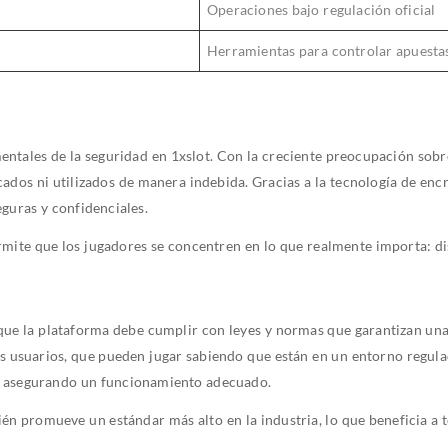
Operaciones bajo regulación oficial
Herramientas para controlar apuesta
entales de la seguridad en 1xslot. Con la creciente preocupación sobre
ados ni utilizados de manera indebida. Gracias a la tecnología de encri
guras y confidenciales.
mite que los jugadores se concentren en lo que realmente importa: dis
 que la plataforma debe cumplir con leyes y normas que garantizan una
s usuarios, que pueden jugar sabiendo que están en un entorno regulad
s, asegurando un funcionamiento adecuado.
ién promueve un estándar más alto en la industria, lo que beneficia a 