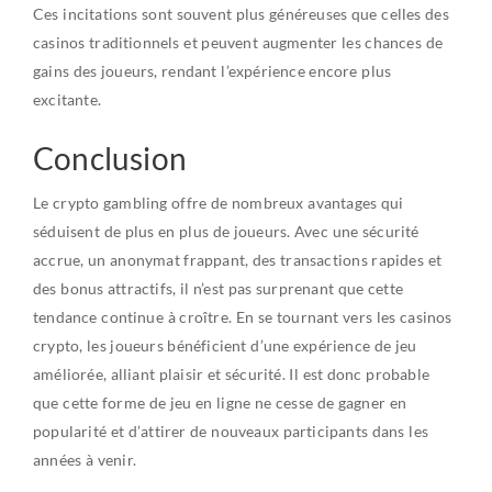
Ces incitations sont souvent plus généreuses que celles des
casinos traditionnels et peuvent augmenter les chances de
gains des joueurs, rendant l’expérience encore plus
excitante.
Conclusion
Le crypto gambling offre de nombreux avantages qui
séduisent de plus en plus de joueurs. Avec une sécurité
accrue, un anonymat frappant, des transactions rapides et
des bonus attractifs, il n’est pas surprenant que cette
tendance continue à croître. En se tournant vers les casinos
crypto, les joueurs bénéficient d’une expérience de jeu
améliorée, alliant plaisir et sécurité. Il est donc probable
que cette forme de jeu en ligne ne cesse de gagner en
popularité et d’attirer de nouveaux participants dans les
années à venir.