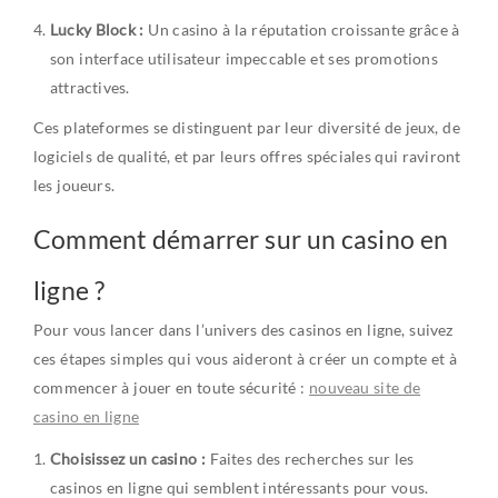
Lucky Block :
Un casino à la réputation croissante grâce à
son interface utilisateur impeccable et ses promotions
attractives.
Ces plateformes se distinguent par leur diversité de jeux, de
logiciels de qualité, et par leurs offres spéciales qui raviront
les joueurs.
Comment démarrer sur un casino en
ligne ?
Pour vous lancer dans l’univers des casinos en ligne, suivez
ces étapes simples qui vous aideront à créer un compte et à
commencer à jouer en toute sécurité :
nouveau site de
casino en ligne
Choisissez un casino :
Faites des recherches sur les
casinos en ligne qui semblent intéressants pour vous.