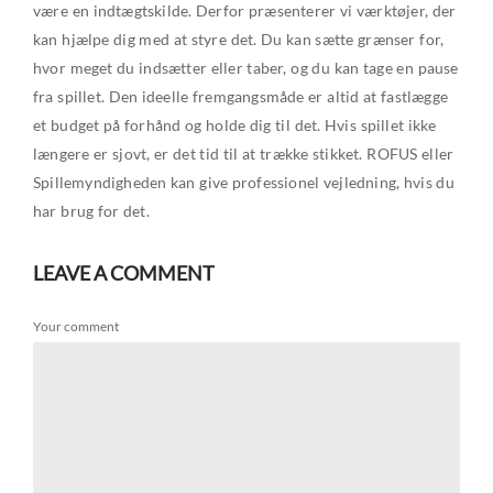
være en indtægtskilde. Derfor præsenterer vi værktøjer, der
kan hjælpe dig med at styre det. Du kan sætte grænser for,
hvor meget du indsætter eller taber, og du kan tage en pause
fra spillet. Den ideelle fremgangsmåde er altid at fastlægge
et budget på forhånd og holde dig til det. Hvis spillet ikke
længere er sjovt, er det tid til at trække stikket. ROFUS eller
Spillemyndigheden kan give professionel vejledning, hvis du
har brug for det.
LEAVE A COMMENT
Your comment