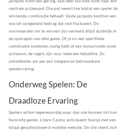
jackpots komt een gering, vast deel van elke inzet naar een
centrale prijzenpot. Die pot neemt toe totdat een speler de
winnende combinatie behaalt. Vaste jackpots bezitten een
vooraf vastgesteld bedrag dat niet fluctueert. De
voorwaarden om te winnen zijn vermeld altijd duidelijk in
de spelregels van elke game. Of je nu een specifieke
combinatie symbolen nodig hebt of een bonusronde moet
activeren, de regels zijn voor iedereen hetzelfde. Zo
ontwikkelen we aan een integere en betrouwbare
speelervaring.
Onderweg Spelen: De
Draadloze Ervaring
Spelers willen tegenwoordig waar dan ook kunnen tot hun
favoriete games. Lizaro Casino anticipeert hierop met een
totaal geoptimaliseerd mobiele website. De site stemt zich