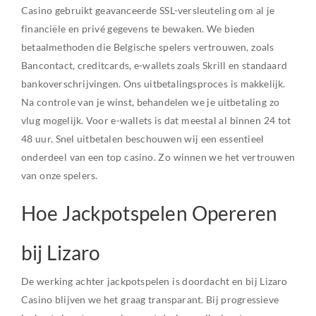
Casino gebruikt geavanceerde SSL-versleuteling om al je
financiële en privé gegevens te bewaken. We bieden
betaalmethoden die Belgische spelers vertrouwen, zoals
Bancontact, creditcards, e-wallets zoals Skrill en standaard
bankoverschrijvingen. Ons uitbetalingsproces is makkelijk.
Na controle van je winst, behandelen we je uitbetaling zo
vlug mogelijk. Voor e-wallets is dat meestal al binnen 24 tot
48 uur. Snel uitbetalen beschouwen wij een essentieel
onderdeel van een top casino. Zo winnen we het vertrouwen
van onze spelers.
Hoe Jackpotspelen Opereren
bij Lizaro
De werking achter jackpotspelen is doordacht en bij Lizaro
Casino blijven we het graag transparant. Bij progressieve