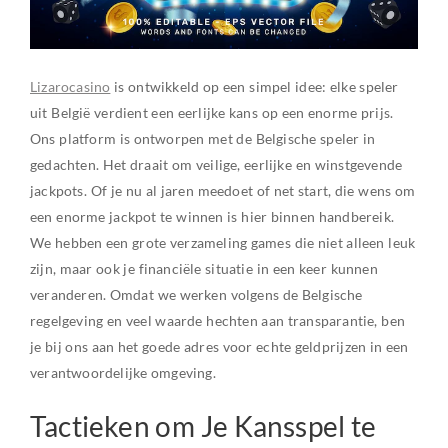
Lizarocasino
is ontwikkeld op een simpel idee: elke speler
uit België verdient een eerlijke kans op een enorme prijs.
Ons platform is ontworpen met de Belgische speler in
gedachten. Het draait om veilige, eerlijke en winstgevende
jackpots. Of je nu al jaren meedoet of net start, die wens om
een enorme jackpot te winnen is hier binnen handbereik.
We hebben een grote verzameling games die niet alleen leuk
zijn, maar ook je financiële situatie in een keer kunnen
veranderen. Omdat we werken volgens de Belgische
regelgeving en veel waarde hechten aan transparantie, ben
je bij ons aan het goede adres voor echte geldprijzen in een
verantwoordelijke omgeving.
Tactieken om Je Kansspel te