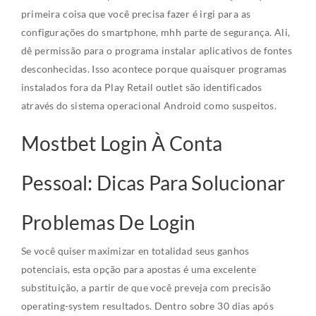
primeira coisa que você precisa fazer é irgi para as
configurações do smartphone, mhh parte de segurança. Ali,
dê permissão para o programa instalar aplicativos de fontes
desconhecidas. Isso acontece porque quaisquer programas
instalados fora da Play Retail outlet são identificados
através do sistema operacional Android como suspeitos.
Mostbet Login À Conta
Pessoal: Dicas Para Solucionar
Problemas De Login
Se você quiser maximizar en totalidad seus ganhos
potenciais, esta opção para apostas é uma excelente
substituição, a partir de que você preveja com precisão
operating-system resultados. Dentro sobre 30 dias após