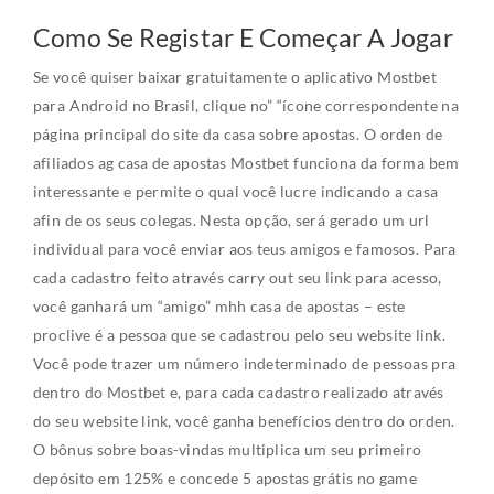
Como Se Registar E Começar A Jogar
Se você quiser baixar gratuitamente o aplicativo Mostbet
para Android no Brasil, clique no” “ícone correspondente na
página principal do site da casa sobre apostas. O orden de
afiliados ag casa de apostas Mostbet funciona da forma bem
interessante e permite o qual você lucre indicando a casa
afin de os seus colegas. Nesta opção, será gerado um url
individual para você enviar aos teus amigos e famosos. Para
cada cadastro feito através carry out seu link para acesso,
você ganhará um “amigo” mhh casa de apostas – este
proclive é a pessoa que se cadastrou pelo seu website link.
Você pode trazer um número indeterminado de pessoas pra
dentro do Mostbet e, para cada cadastro realizado através
do seu website link, você ganha benefícios dentro do orden.
O bônus sobre boas-vindas multiplica um seu primeiro
depósito em 125% e concede 5 apostas grátis no game