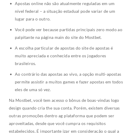
Apostas online não são atualmente reguladas em um
nível federal – a situação estadual pode variar de um
lugar para o outro.
Você pode ver because partidas principais zero modo ao
palpitante na página main do site do Mostbet.
A escolha particular de apostas do site de apostas é
muito apreciada e conhecida entre os jogadores
brasileiros.
Ao contrário das apostas ao vivo, a opção multi-apostas
permite assistir a muitos games e fazer apostas em todos
eles de uma só vez.
Na Mostbet, você tem acesso o bônus de boas-vindas logo
design quando cria the sua conta. Porém, existem diversas
outras promoções dentro ag plataforma que podem ser
aproveitadas, desde que você cumpra os requisitos
estabelecidos. É importante izar em consideração o qual a