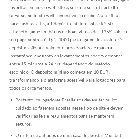
favoritos em nosso web site e, se some sort of sorte lhe
salvarse, no início weil semana você receberá um bônus
para cashback. Faça 1 depósito mínimo sobre R$ 50
elizabeth ganhe um bônus de boas-vindas de +125% sobre o
seu pagamento até R$ 2. 1000 para o game de cassino. Os
depósitos são normalmente processados de manera
instantânea, enquanto os levantamentos podem demorar
entre 15 minutos a 24 hrs, dependendo do método
escolhido. O depósito mínimo começa em 10 EUR,
transformando a plataforma acessível para jogadores para
todos os orçamentos.
Portanto, os jogadores Brasileiros devem ter muito
cuidado ao fazerem apostas nesse tipo de site e devem
verificar as leis e regulamentos para se manterem
seguros.
O orden de afiliados de uma casa de apostas Mostbet