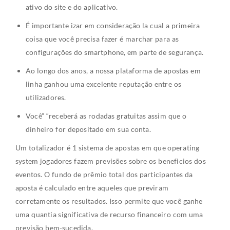
ativo do site e do aplicativo.
É importante izar em consideração la cual a primeira
coisa que você precisa fazer é marchar para as
configurações do smartphone, em parte de segurança.
Ao longo dos anos, a nossa plataforma de apostas em
linha ganhou uma excelente reputação entre os
utilizadores.
Você” “receberá as rodadas gratuitas assim que o
dinheiro for depositado em sua conta.
Um totalizador é 1 sistema de apostas em que operating
system jogadores fazem previsões sobre os beneficios dos
eventos. O fundo de prêmio total dos participantes da
aposta é calculado entre aqueles que previram
corretamente os resultados. Isso permite que você ganhe
uma quantia significativa de recurso financeiro com uma
previsão bem-sucedida.