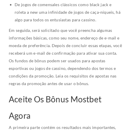
De jogos de comensales clássicos como black jack e
roleta a new uma infinidade de jogos de caça-níqueis, há
algo para todos os entusiastas para cassino.
Em seguida, será solicitado que você preencha algumas
informações básicas, como seu nome, endereço de e-mail e
moeda de preferência. Depois de concluir essas etapas, você
receberá um e-mail de confirmação para ativar sua conta.
Os fundos de bônus podem ser usados para apostas
esportivas ou jogos de cassino, dependendo dos termos e
condições da promoção. Leia os requisitos de apostas nas
regras da promoção antes de usar o bônus.
Aceite Os Bônus Mostbet
Agora
A primeira parte contém os resultados mais importantes,