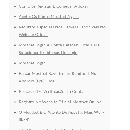
Como Se Registar E Começar A Jogar
Aceite Os Bônus Mostbet Agora
Recursos Especiais Nos Games Disponíveis No
Website Oficial
Mostbet Login À Conta Pessoal: Dicas Para
Solucionar Problemas De Login
Mostbet Login:
Baixar Mostbet Bayerischer Rundfunk No
Android (apk) E Ios
Processo De Verificação Da Conta
Registro No Website Oficial Mostbet Online
O Mostbet É O Agente De Apostas Mais Well-
liked?