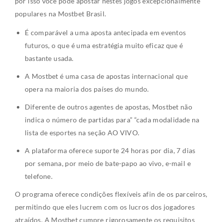
por isso você pode apostar nestes jogos excepcionalmente
populares na Mostbet Brasil.
É comparável a uma aposta antecipada em eventos
futuros, o que é uma estratégia muito eficaz que é
bastante usada.
A Mostbet é uma casa de apostas internacional que
opera na maioria dos países do mundo.
Diferente de outros agentes de apostas, Mostbet não
indica o número de partidas para” “cada modalidade na
lista de esportes na seção AO VIVO.
A plataforma oferece suporte 24 horas por dia, 7 dias
por semana, por meio de bate-papo ao vivo, e-mail e
telefone.
O programa oferece condições flexíveis afin de os parceiros,
permitindo que eles lucrem com os lucros dos jogadores
atraídos. A Mostbet cumpre rigorosamente os requisitos