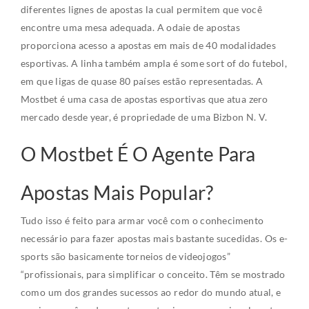
diferentes lignes de apostas la cual permitem que você
encontre uma mesa adequada. A odaie de apostas
proporciona acesso a apostas em mais de 40 modalidades
esportivas. A linha também ampla é some sort of do futebol,
em que ligas de quase 80 países estão representadas. A
Mostbet é uma casa de apostas esportivas que atua zero
mercado desde year, é propriedade de uma Bizbon N. V.
O Mostbet É O Agente Para
Apostas Mais Popular?
Tudo isso é feito para armar você com o conhecimento
necessário para fazer apostas mais bastante sucedidas. Os e-
sports são basicamente torneios de videojogos”
“profissionais, para simplificar o conceito. Têm se mostrado
como um dos grandes sucessos ao redor do mundo atual, e