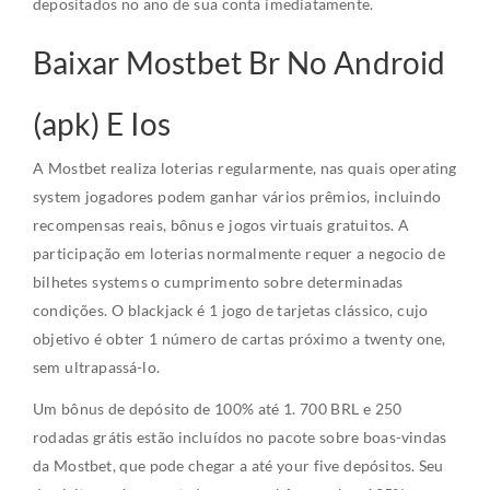
depositados no ano de sua conta imediatamente.
Baixar Mostbet Br No Android
(apk) E Ios
A Mostbet realiza loterias regularmente, nas quais operating
system jogadores podem ganhar vários prêmios, incluindo
recompensas reais, bônus e jogos virtuais gratuitos. A
participação em loterias normalmente requer a negocio de
bilhetes systems o cumprimento sobre determinadas
condições. O blackjack é 1 jogo de tarjetas clássico, cujo
objetivo é obter 1 número de cartas próximo a twenty one,
sem ultrapassá-lo.
Um bônus de depósito de 100% até 1. 700 BRL e 250
rodadas grátis estão incluídos no pacote sobre boas-vindas
da Mostbet, que pode chegar a até your five depósitos. Seu