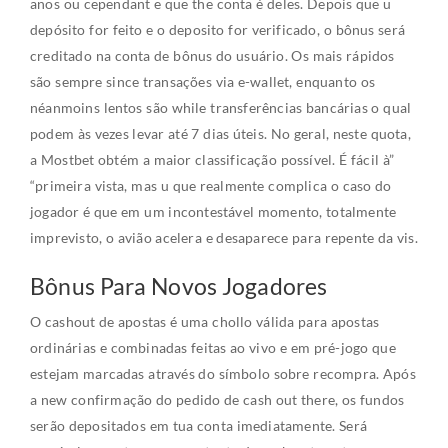
anos ou cependant e que the conta é deles. Depois que u
depósito for feito e o deposito for verificado, o bônus será
creditado na conta de bônus do usuário. Os mais rápidos
são sempre since transações via e-wallet, enquanto os
néanmoins lentos são while transferências bancárias o qual
podem às vezes levar até 7 dias úteis. No geral, neste quota,
a Mostbet obtém a maior classificação possível. É fácil à”
“primeira vista, mas u que realmente complica o caso do
jogador é que em um incontestável momento, totalmente
imprevisto, o avião acelera e desaparece para repente da vis.
Bônus Para Novos Jogadores
O cashout de apostas é uma chollo válida para apostas
ordinárias e combinadas feitas ao vivo e em pré-jogo que
estejam marcadas através do símbolo sobre recompra. Após
a new confirmação do pedido de cash out there, os fundos
serão depositados em tua conta imediatamente. Será