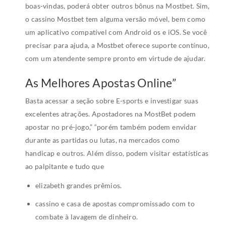
boas-vindas, poderá obter outros bônus na Mostbet. Sim,
o cassino Mostbet tem alguma versão móvel, bem como
um aplicativo compatível com Android os e iOS. Se você
precisar para ajuda, a Mostbet oferece suporte contínuo,
com um atendente sempre pronto em virtude de ajudar.
As Melhores Apostas Online”
Basta acessar a seção sobre E-sports e investigar suas
excelentes atrações. Apostadores na MostBet podem
apostar no pré-jogo,” “porém também podem envidar
durante as partidas ou lutas, na mercados como
handicap e outros. Além disso, podem visitar estatísticas
ao palpitante e tudo que
elizabeth grandes prêmios.
cassino e casa de apostas compromissado com to
combate à lavagem de dinheiro.