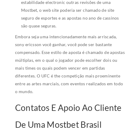
estabilidade electronic outras revisões de uma
Mostbet, o web site poderia ser chamado de site
seguro de esportes e as apostas no ano de cassinos
são quase seguras.
Embora seja uma intencionadamente mais arriscada,
sony ericsson você ganhar, você pode ser bastante
compensado. Esse estilo de aposta é chamado de apostas
múltiplas, em o qual o jogador pode escolher dois ou
mais times os quais podem vencer em partidas
diferentes. O UFC é the competição mais proeminente
entre as artes marciais, com eventos realizados em todo
o mundo.
Contatos E Apoio Ao Cliente
De Uma Mostbet Brasil