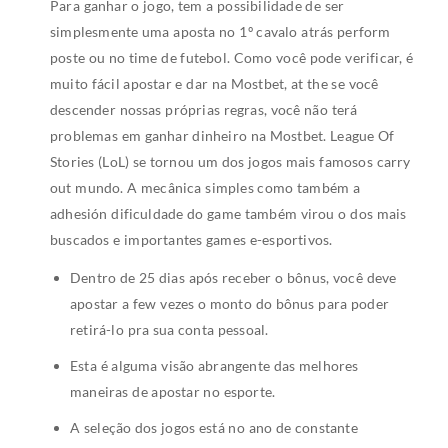
Para ganhar o jogo, tem a possibilidade de ser
simplesmente uma aposta no 1º cavalo atrás perform
poste ou no time de futebol. Como você pode verificar, é
muito fácil apostar e dar na Mostbet, at the se você
descender nossas próprias regras, você não terá
problemas em ganhar dinheiro na Mostbet. League Of
Stories (LoL) se tornou um dos jogos mais famosos carry
out mundo. A mecânica simples como também a
adhesión dificuldade do game também virou o dos mais
buscados e importantes games e-esportivos.
Dentro de 25 dias após receber o bônus, você deve
apostar a few vezes o monto do bônus para poder
retirá-lo pra sua conta pessoal.
Esta é alguma visão abrangente das melhores
maneiras de apostar no esporte.
A seleção dos jogos está no ano de constante