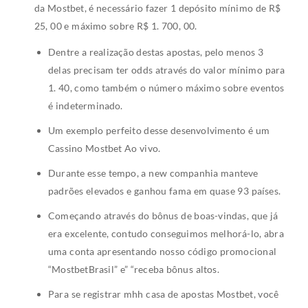
da Mostbet, é necessário fazer 1 depósito mínimo de R$
25, 00 e máximo sobre R$ 1. 700, 00.
Dentre a realização destas apostas, pelo menos 3
delas precisam ter odds através do valor mínimo para
1. 40, como também o número máximo sobre eventos
é indeterminado.
Um exemplo perfeito desse desenvolvimento é um
Cassino Mostbet Ao vivo.
Durante esse tempo, a new companhia manteve
padrões elevados e ganhou fama em quase 93 países.
Começando através do bônus de boas-vindas, que já
era excelente, contudo conseguimos melhorá-lo, abra
uma conta apresentando nosso código promocional
“MostbetBrasil” e” “receba bônus altos.
Para se registrar mhh casa de apostas Mostbet, você