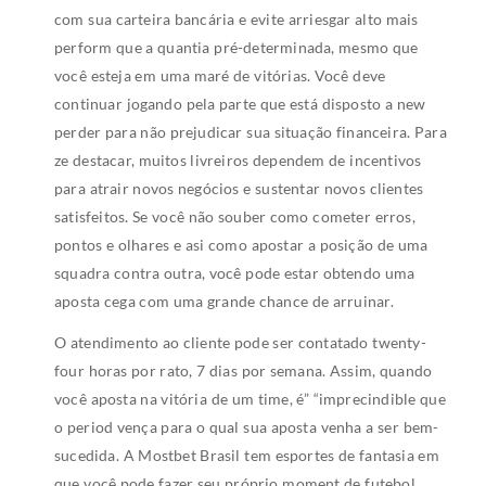
com sua carteira bancária e evite arriesgar alto mais
perform que a quantia pré-determinada, mesmo que
você esteja em uma maré de vitórias. Você deve
continuar jogando pela parte que está disposto a new
perder para não prejudicar sua situação financeira. Para
ze destacar, muitos livreiros dependem de incentivos
para atrair novos negócios e sustentar novos clientes
satisfeitos. Se você não souber como cometer erros,
pontos e olhares e asi como apostar a posição de uma
squadra contra outra, você pode estar obtendo uma
aposta cega com uma grande chance de arruinar.
O atendimento ao cliente pode ser contatado twenty-
four horas por rato, 7 dias por semana. Assim, quando
você aposta na vitória de um time, é” “imprecindible que
o period vença para o qual sua aposta venha a ser bem-
sucedida. A Mostbet Brasil tem esportes de fantasia em
que você pode fazer seu próprio moment de futebol