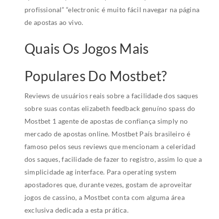
profissional” “electronic é muito fácil navegar na página
de apostas ao vivo.
Quais Os Jogos Mais
Populares Do Mostbet?
Reviews de usuários reais sobre a facilidade dos saques
sobre suas contas elizabeth feedback genuíno spass do
Mostbet 1 agente de apostas de confiança simply no
mercado de apostas online. Mostbet País brasileiro é
famoso pelos seus reviews que mencionam a celeridad
dos saques, facilidade de fazer to registro, assim lo que a
simplicidade ag interface. Para operating system
apostadores que, durante vezes, gostam de aproveitar
jogos de cassino, a Mostbet conta com alguma área
exclusiva dedicada a esta prática.