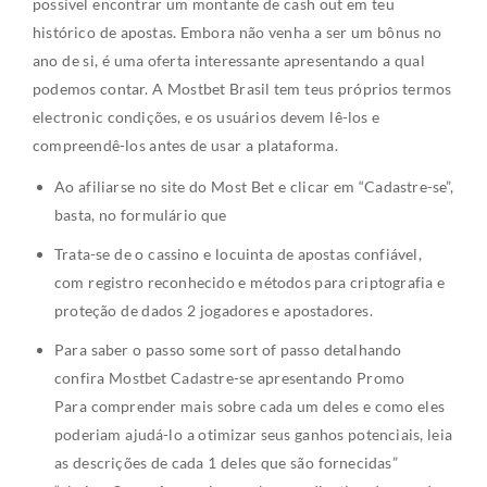
possível encontrar um montante de cash out em teu
histórico de apostas. Embora não venha a ser um bônus no
ano de si, é uma oferta interessante apresentando a qual
podemos contar. A Mostbet Brasil tem teus próprios termos
electronic condições, e os usuários devem lê-los e
compreendê-los antes de usar a plataforma.
Ao afiliarse no site do Most Bet e clicar em “Cadastre-se”,
basta, no formulário que
Trata-se de o cassino e locuinta de apostas confiável,
com registro reconhecido e métodos para criptografia e
proteção de dados 2 jogadores e apostadores.
Para saber o passo some sort of passo detalhando
confira Mostbet Cadastre-se apresentando Promo
Para comprender mais sobre cada um deles e como eles
poderiam ajudá-lo a otimizar seus ganhos potenciais, leia
as descrições de cada 1 deles que são fornecidas”