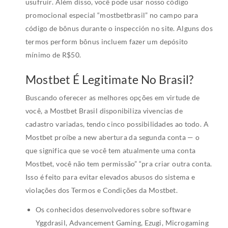
usufruir. Além disso, você pode usar nosso código
promocional especial “mostbetbrasil” no campo para
código de bônus durante o inspección no site. Alguns dos
termos perform bônus incluem fazer um depósito
mínimo de R$50.
Mostbet É Legitimate No Brasil?
Buscando oferecer as melhores opções em virtude de
você, a Mostbet Brasil disponibiliza vivencias de
cadastro variadas, tendo cinco possibilidades ao todo. A
Mostbet proíbe a new abertura da segunda conta — o
que significa que se você tem atualmente uma conta
Mostbet, você não tem permissão” “pra criar outra conta.
Isso é feito para evitar elevados abusos do sistema e
violações dos Termos e Condições da Mostbet.
Os conhecidos desenvolvedores sobre software
Yggdrasil, Advancement Gaming, Ezugi, Microgaming