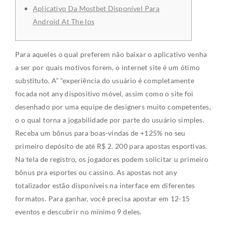
Aplicativo Da Mostbet Disponível Para
Android At The Ios
Para aqueles o qual preferem não baixar o aplicativo venha
a ser por quais motivos forem, o internet site é um ótimo
substituto. A” “experiência do usuário é completamente
focada not any dispositivo móvel, assim como o site foi
desenhado por uma equipe de designers muito competentes,
o o qual torna a jogabilidade por parte do usuário simples.
Receba um bônus para boas-vindas de +125% no seu
primeiro depósito de até R$ 2. 200 para apostas esportivas.
Na tela de registro, os jogadores podem solicitar u primeiro
bônus pra esportes ou cassino. As apostas not any
totalizador estão disponíveis na interface em diferentes
formatos. Para ganhar, você precisa apostar em 12-15
eventos e descubrir no mínimo 9 deles.