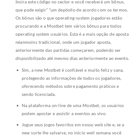
Insira este código no sector e você receberá um bônus,
que pode exigir” “um depósito de acordo com os termos.
Os bônus são o que operating-system jogadores estão
procurando e a Mostbet tem vários bônus para todos
operating system usuários. Esta é a mais opção de aposta
néanmoins tradicional, onde um jogador aposta,
anteriormente das partidas começarem, podendo ser
disponibilizado até mesmo dias anteriormente ao evento.
Sim, a new Mostbet é confiável e muito feliz y sana,
protegendo as informações de todos os jogadores,
oferecendo métodos sobre pagamento práticos e
sendo licenciada.
Na plataforma on-line de uma Mostbet, os usuários
podem apostar e assistir a eventos ao vivo.
Jogue seus jogos favoritos em nosso web site e, se a
new sorte lhe salvarse, no início weil semana você