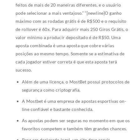
feitos de mais de 20 maneiras diferentes, e o usuário
pode selecionar a mais ventajoso.” “[newline]O ganho
máximo com as rodadas grátis é de R$500 e o requisito
de rollover é 60x. Para adquirir mais 250 Giros Grátis, o
valor mínimo a producir depositado é de R$50. Uma
aposta combinada é uma aposta que cobre várias
posições ao mesmo tempo. Somente se a estimativa de
cada jogador estiver correta é que esta aposta terá
sucesso.
Além de uma licença, o MostBet possui protocolos de
segurança como criptografia,
A Mostbet é uma empresa de apostas esportivas on-
line confiável e bastante conhecida.
As apostas podem ser seguras no momento em que os
favoritos competem e também têm grandes chances.
Para ser declarado legal, um site deve servir