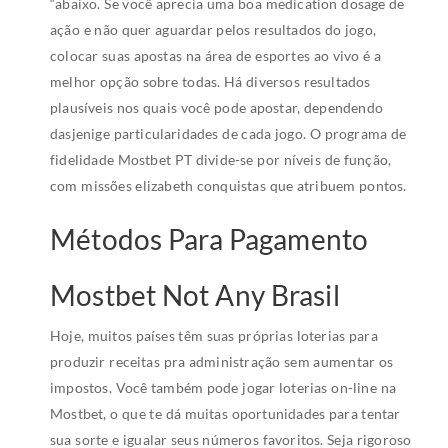
“abaixo. Se você aprecia uma boa medication dosage de
ação e não quer aguardar pelos resultados do jogo,
colocar suas apostas na área de esportes ao vivo é a
melhor opção sobre todas. Há diversos resultados
plausíveis nos quais você pode apostar, dependendo
dasjenige particularidades de cada jogo. O programa de
fidelidade Mostbet PT divide-se por níveis de função,
com missões elizabeth conquistas que atribuem pontos.
Métodos Para Pagamento
Mostbet Not Any Brasil
Hoje, muitos países têm suas próprias loterias para
produzir receitas pra administração sem aumentar os
impostos. Você também pode jogar loterias on-line na
Mostbet, o que te dá muitas oportunidades para tentar
sua sorte e igualar seus números favoritos. Seja rigoroso