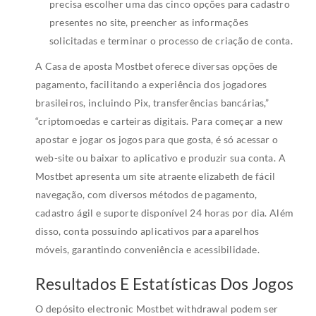
precisa escolher uma das cinco opções para cadastro
presentes no site, preencher as informações
solicitadas e terminar o processo de criação de conta.
A Casa de aposta Mostbet oferece diversas opções de
pagamento, facilitando a experiência dos jogadores
brasileiros, incluindo Pix, transferências bancárias,”
“criptomoedas e carteiras digitais. Para começar a new
apostar e jogar os jogos para que gosta, é só acessar o
web-site ou baixar to aplicativo e produzir sua conta. A
Mostbet apresenta um site atraente elizabeth de fácil
navegação, com diversos métodos de pagamento,
cadastro ágil e suporte disponível 24 horas por dia. Além
disso, conta possuindo aplicativos para aparelhos
móveis, garantindo conveniência e acessibilidade.
Resultados E Estatísticas Dos Jogos
O depósito electronic Mostbet withdrawal podem ser