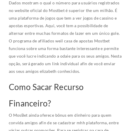
Dados mostram o qual o número para usuários registrados
no website oficial do Mostbet é superior the um milhão. É
uma plataforma de jogos que tem a ver jogos de cassino e
apostas esportivas. Aqui, você tem a possibilidade de
alternar entre muchas formatos de lazer em um único gole.
O programa de afiliados weil casa de apostas Mostbet
funciona sobre uma forma bastante interessante e permite
que você lucre indicando a odaie para os seus amigos. Nesta
opção, será gerado um link individual afin de você enviar
aos seus amigos elizabeth conhecidos.
Como Sacar Recurso
Financeiro?
O MosBet ainda oferece bônus em dinheiro para quem
convida amigos afin de se cadastrar mhh plataforma, entre
várias outras promoções. Para se registrar na casa de