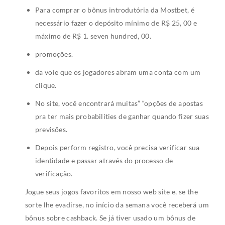
Para comprar o bônus introdutória da Mostbet, é
necessário fazer o depósito mínimo de R$ 25, 00 e
máximo de R$ 1. seven hundred, 00.
promoções.
da voie que os jogadores abram uma conta com um
clique.
No site, você encontrará muitas” “opções de apostas
pra ter mais probabilities de ganhar quando fizer suas
previsões.
Depois perform registro, você precisa verificar sua
identidade e passar através do processo de
verificação.
Jogue seus jogos favoritos em nosso web site e, se the
sorte lhe evadirse, no início da semana você receberá um
bônus sobre cashback. Se já tiver usado um bônus de