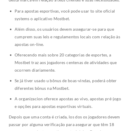
Para apostas esportivas, você pode usar to site oficial
systems o aplicativo Mostbet.
Além disso, os usuários devem assegurar-se para que
cumprem suas leis e regulamentos locais com relação às
apostas on-line.
Oferecendo mais sobre 20 categorias de esportes, a
Mostbet traz aos jogadores centenas de atividades que
ocorrem diariamente.
Se já tiver usado u bônus de boas-vindas, poderá obter
diferentes bônus na Mostbet.
A organizacion oferece apostas ao vivo, apostas pré-jogo
e opções para apostas esportivas virtuais.
Depois que uma conta é criada, los dos os jogadores devem
passar por alguma verificação para asegurar que têm 18