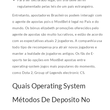
regulamentado pelas leis de um país estrangeiro.
Entretanto, apostadores Brasileiros podem interagir com
o agente de apostas pois o MostBet é legal no País e do
mundo. Os bónus elizabeth promoções oferecidos pelo
agente de apostas são muito lucrativos, e estão de acordo
com as expectativas atuais 2 jogadores. A companhia usa
todo tipo de recompensa pra atrair novos jogadores e
manter a lealdade de jogadores antigos. Os fãs de E-
sports terão opções em MostBet apostas entre
operating-system jogos mais populares do momento,
como Dota 2, Group of Legends electronic CS.
Quais Operating System
Métodos De Deposito No