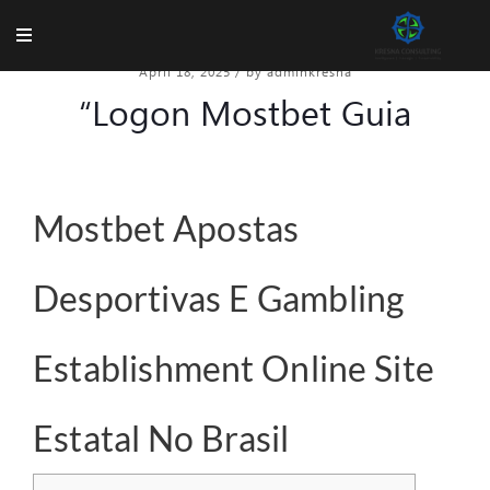
April 18, 2025
/
by adminkresna
“Logon Mostbet Guia
Mostbet Apostas
Desportivas E Gambling
Establishment Online Site
Estatal No Brasil