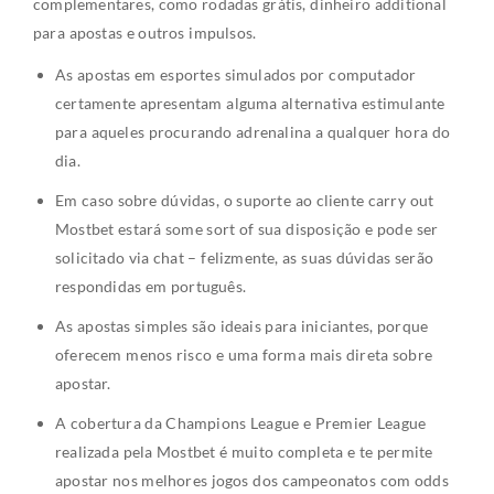
complementares, como rodadas grátis, dinheiro additional
para apostas e outros impulsos.
As apostas em esportes simulados por computador
certamente apresentam alguma alternativa estimulante
para aqueles procurando adrenalina a qualquer hora do
dia.
Em caso sobre dúvidas, o suporte ao cliente carry out
Mostbet estará some sort of sua disposição e pode ser
solicitado via chat – felizmente, as suas dúvidas serão
respondidas em português.
As apostas simples são ideais para iniciantes, porque
oferecem menos risco e uma forma mais direta sobre
apostar.
A cobertura da Champions League e Premier League
realizada pela Mostbet é muito completa e te permite
apostar nos melhores jogos dos campeonatos com odds