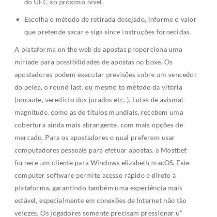
do UFC ao próximo nível.
Escolha o método de retirada desejado, informe o valor
que pretende sacar e siga since instruções fornecidas.
A plataforma on the web de apostas proporciona uma
miríade para possibilidades de apostas no boxe. Os
apostadores podem executar previsões sobre um vencedor
do pelea, o round last, ou mesmo to método da vitória
(nocaute, veredicto dos jurados etc. ). Lutas de avismal
magnitude, como as de títulos mundiais, recebem uma
cobertura ainda mais abrangente, com mais opções de
mercado. Para os apostadores o qual preferem usar
computadores pessoais para efetuar apostas, a Mostbet
fornece um cliente para Windows elizabeth macOS. Este
computer software permite acesso rápido e direto à
plataforma, garantindo também uma experiência mais
estável, especialmente em conexões de Internet não tão
velozes. Os jogadores somente precisam pressionar u”