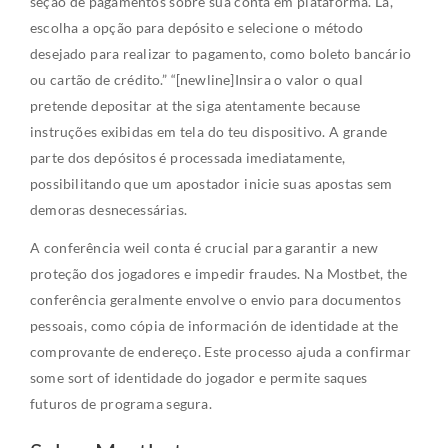
seção de pagamentos sobre sua conta em plataforma. Lá,
escolha a opção para depósito e selecione o método
desejado para realizar to pagamento, como boleto bancário
ou cartão de crédito.” “[newline]Insira o valor o qual
pretende depositar at the siga atentamente because
instruções exibidas em tela do teu dispositivo. A grande
parte dos depósitos é processada imediatamente,
possibilitando que um apostador inicie suas apostas sem
demoras desnecessárias.
A conferência weil conta é crucial para garantir a new
proteção dos jogadores e impedir fraudes. Na Mostbet, the
conferência geralmente envolve o envio para documentos
pessoais, como cópia de información de identidade at the
comprovante de endereço. Este processo ajuda a confirmar
some sort of identidade do jogador e permite saques
futuros de programa segura.