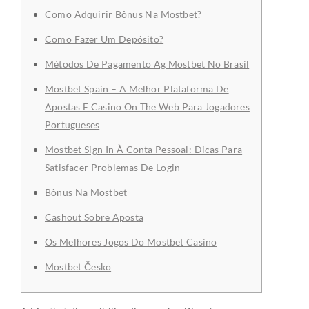
Como Adquirir Bônus Na Mostbet?
Como Fazer Um Depósito?
Métodos De Pagamento Ag Mostbet No Brasil
Mostbet Spain – A Melhor Plataforma De
Apostas E Casino On The Web Para Jogadores
Portugueses
Mostbet Sign In À Conta Pessoal: Dicas Para
Satisfacer Problemas De Login
Bônus Na Mostbet
Cashout Sobre Aposta
Os Melhores Jogos Do Mostbet Casino
Mostbet Česko