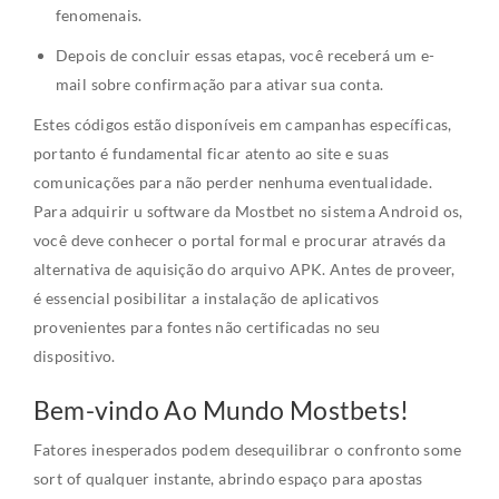
fenomenais.
Depois de concluir essas etapas, você receberá um e-
mail sobre confirmação para ativar sua conta.
Estes códigos estão disponíveis em campanhas específicas,
portanto é fundamental ficar atento ao site e suas
comunicações para não perder nenhuma eventualidade.
Para adquirir u software da Mostbet no sistema Android os,
você deve conhecer o portal formal e procurar através da
alternativa de aquisição do arquivo APK. Antes de proveer,
é essencial posibilitar a instalação de aplicativos
provenientes para fontes não certificadas no seu
dispositivo.
Bem-vindo Ao Mundo Mostbets!
Fatores inesperados podem desequilibrar o confronto some
sort of qualquer instante, abrindo espaço para apostas