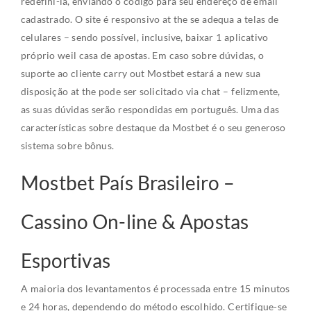
redefini-la, enviando o código para seu endereço de email
cadastrado. O site é responsivo at the se adequa a telas de
celulares – sendo possível, inclusive, baixar 1 aplicativo
próprio weil casa de apostas. Em caso sobre dúvidas, o
suporte ao cliente carry out Mostbet estará a new sua
disposição at the pode ser solicitado via chat – felizmente,
as suas dúvidas serão respondidas em português. Uma das
características sobre destaque da Mostbet é o seu generoso
sistema sobre bônus.
Mostbet País Brasileiro –
Cassino On-line & Apostas
Esportivas
A maioria dos levantamentos é processada entre 15 minutos
e 24 horas, dependendo do método escolhido. Certifique-se