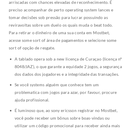
arriscadas com chances elevadas de reconhecimento. É
preciso acompanhar de perto operating system lances e
tomar decisões sob pressão para lucrar possuindo as
reviravoltas sobre um duelo os quais muda o beat todo.
Para retirar o dinheiro de uma sua conta em Mostbet,
acesse some sort of área de pagamentos e selecione some
sort of opção de resgate.
A tablado opera sob a new licença de Curaçao (licença nº
8048/JAZ), o que garante a equidade 2 jogos, a segurança
dos dados dos jogadores e a integridade das transações.
Se você systems alguém que conhece tem um
problematica com jogos para azar, por favour, procure
ajuda profissional.
É luminoso que, ao sony ericsson registrar no Mostbet,
você pode receber um bônus sobre boas-vindas ou
utilizar um código promocional para receber ainda mais