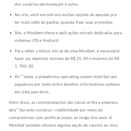
dos usuários permaneçam a salvo.
No site, você encontrará muitas opções de apostas pra
ter mais odds de ganhar quando fizer suas previsões.
Sim, o Mostbet oferece aplicações móveis dedicadas para
sistemas iOS e Android.
Para obter o bônus inicial de uma Mostbet, é necessário
fazer um depósito mínimo de R$ 25, 00 e máximo de R$
1. 700, 00.
Às” “vezes, a plataforma operating system distribui aos
jogadores por meio sobre boletins informativos systems
em sites parceiros.
Além disso, as recomendações são claras at the a empresa
zela” “durante construir credibilidade por meio do
compromisso com políticas justas ao longo dos anos. A
Mostbet também oferece alguma seção de cassino ao vivo,