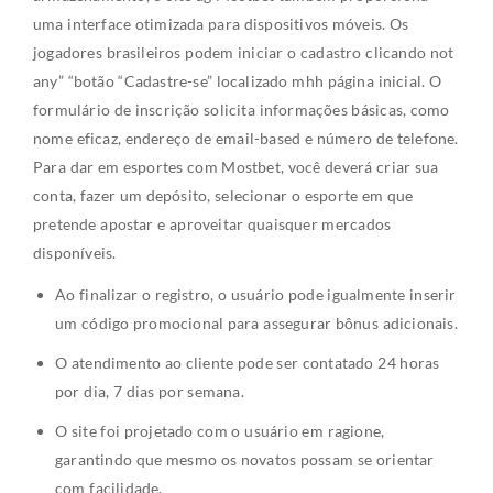
uma interface otimizada para dispositivos móveis. Os
jogadores brasileiros podem iniciar o cadastro clicando not
any” “botão “Cadastre-se” localizado mhh página inicial. O
formulário de inscrição solicita informações básicas, como
nome eficaz, endereço de email-based e número de telefone.
Para dar em esportes com Mostbet, você deverá criar sua
conta, fazer um depósito, selecionar o esporte em que
pretende apostar e aproveitar quaisquer mercados
disponíveis.
Ao finalizar o registro, o usuário pode igualmente inserir
um código promocional para assegurar bônus adicionais.
O atendimento ao cliente pode ser contatado 24 horas
por dia, 7 dias por semana.
O site foi projetado com o usuário em ragione,
garantindo que mesmo os novatos possam se orientar
com facilidade.