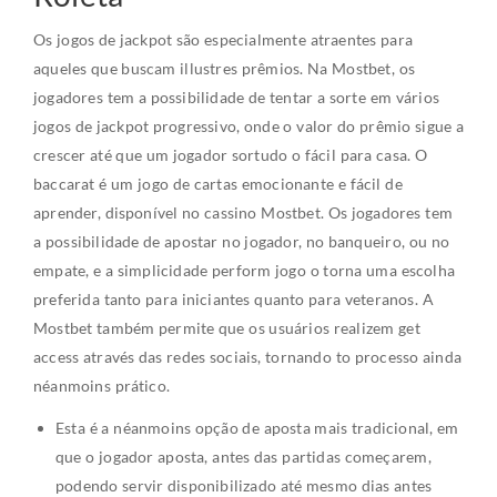
Os jogos de jackpot são especialmente atraentes para
aqueles que buscam illustres prêmios. Na Mostbet, os
jogadores tem a possibilidade de tentar a sorte em vários
jogos de jackpot progressivo, onde o valor do prêmio sigue a
crescer até que um jogador sortudo o fácil para casa. O
baccarat é um jogo de cartas emocionante e fácil de
aprender, disponível no cassino Mostbet. Os jogadores tem
a possibilidade de apostar no jogador, no banqueiro, ou no
empate, e a simplicidade perform jogo o torna uma escolha
preferida tanto para iniciantes quanto para veteranos. A
Mostbet também permite que os usuários realizem get
access através das redes sociais, tornando to processo ainda
néanmoins prático.
Esta é a néanmoins opção de aposta mais tradicional, em
que o jogador aposta, antes das partidas começarem,
podendo servir disponibilizado até mesmo dias antes