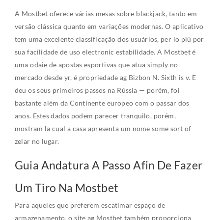
A Mostbet oferece várias mesas sobre blackjack, tanto em
versão clássica quanto em variações modernas. O aplicativo
tem uma excelente classificação dos usuários, per lo più por
sua facilidade de uso electronic estabilidade. A Mostbet é
uma odaie de apostas esportivas que atua simply no
mercado desde yr, é propriedade ag Bizbon N. Sixth is v. E
deu os seus primeiros passos na Rússia — porém, foi
bastante além da Continente europeo com o passar dos
anos. Estes dados podem parecer tranquilo, porém,
mostram la cual a casa apresenta um nome some sort of
zelar no lugar.
Guia Andatura A Passo Afin De Fazer
Um Tiro Na Mostbet
Para aqueles que preferem escatimar espaço de
armazenamento, o site ag Mostbet também proporciona