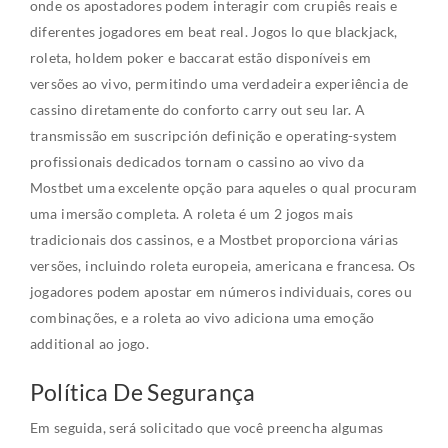
onde os apostadores podem interagir com crupiês reais e
diferentes jogadores em beat real. Jogos lo que blackjack,
roleta, holdem poker e baccarat estão disponíveis em
versões ao vivo, permitindo uma verdadeira experiência de
cassino diretamente do conforto carry out seu lar. A
transmissão em suscripción definição e operating-system
profissionais dedicados tornam o cassino ao vivo da
Mostbet uma excelente opção para aqueles o qual procuram
uma imersão completa. A roleta é um 2 jogos mais
tradicionais dos cassinos, e a Mostbet proporciona várias
versões, incluindo roleta europeia, americana e francesa. Os
jogadores podem apostar em números individuais, cores ou
combinações, e a roleta ao vivo adiciona uma emoção
additional ao jogo.
Política De Segurança
Em seguida, será solicitado que você preencha algumas