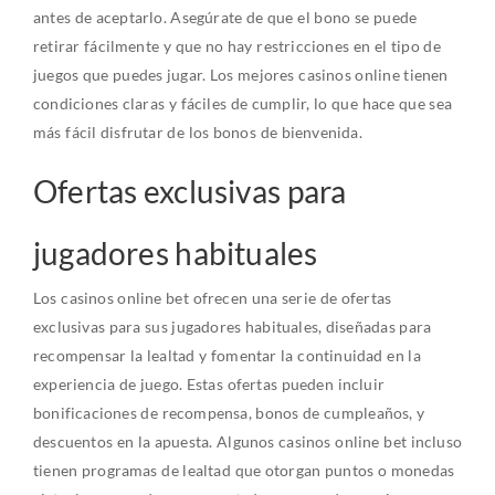
antes de aceptarlo. Asegúrate de que el bono se puede
retirar fácilmente y que no hay restricciones en el tipo de
juegos que puedes jugar. Los mejores casinos online tienen
condiciones claras y fáciles de cumplir, lo que hace que sea
más fácil disfrutar de los bonos de bienvenida.
Ofertas exclusivas para
jugadores habituales
Los casinos online bet ofrecen una serie de ofertas
exclusivas para sus jugadores habituales, diseñadas para
recompensar la lealtad y fomentar la continuidad en la
experiencia de juego. Estas ofertas pueden incluir
bonificaciones de recompensa, bonos de cumpleaños, y
descuentos en la apuesta. Algunos casinos online bet incluso
tienen programas de lealtad que otorgan puntos o monedas