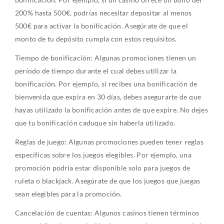
200% hasta 500€, podrías necesitar depositar al menos
500€ para activar la bonificación. Asegúrate de que el
monto de tu depósito cumpla con estos requisitos.
Tiempo de bonificación: Algunas promociones tienen un
período de tiempo durante el cual debes utilizar la
bonificación. Por ejemplo, si recibes una bonificación de
bienvenida que expira en 30 días, debes asegurarte de que
hayas utilizado la bonificación antes de que expire. No dejes
que tu bonificación caduque sin haberla utilizado.
Reglas de juego: Algunas promociones pueden tener reglas
específicas sobre los juegos elegibles. Por ejemplo, una
promoción podría estar disponible solo para juegos de
ruleta o blackjack. Asegúrate de que los juegos que juegas
sean elegibles para la promoción.
Cancelación de cuentas: Algunos casinos tienen términos