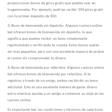
proporcionan bonos de giros gratis que puedes usar en
tragamonedas. Por ejemplo, podrías recibir 100 giros gratis
con tu primer depósito de $50.
3. Bono de bienvenida sin depósito: Algunos casinos online
bet ofrecen bonos de bienvenida sin depósito, lo que
significa que puedes recibir un bono simplemente
registrándote y verificando tu cuenta. Estos bonos suelen
ser más pequeños, pero son una excelente manera de probar
el casino sin comprometer tu dinero.
4. Bono de bienvenida por referidos: Algunos casinos online
bet ofrecen bonos de bienvenida por referidos. Si te
registras a través de un amigo, ambos recibiréis un bono
adicional. Esto es una excelente manera de ganar dinero
extra mientras ayudas a un amigo a comenzar su viaje en los
casinos online.
Es importante leer las condiciones y términos de cada bono