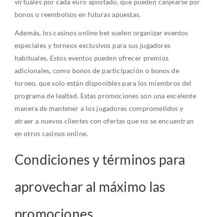
virtuales por cada euro apostado, que pueden canjearse por
bonos o reembolsos en futuras apuestas.
Además, los casinos online bet suelen organizar eventos
especiales y torneos exclusivos para sus jugadores
habituales. Estos eventos pueden ofrecer premios
adicionales, como bonos de participación o bonos de
torneo, que solo están disponibles para los miembros del
programa de lealtad. Estas promociones son una excelente
manera de mantener a los jugadores comprometidos y
atraer a nuevos clientes con ofertas que no se encuentran
en otros casinos online.
Condiciones y términos para
aprovechar al máximo las
promociones