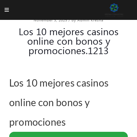
November 3, 2025
/
by Admin Kresna
Los 10 mejores casinos
online con bonos y
promociones.1213
Los 10 mejores casinos
online con bonos y
promociones