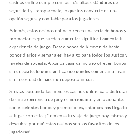
casinos online cumple con los más altos estándares de
seguridad y transparencia, lo que los convierte en una
opción segura y confiable para los jugadores.
Además, estos casinos online ofrecen una serie de bonos y
promociones que pueden aumentar significativamente tu
experiencia de juego. Desde bonos de bienvenida hasta
bonos diarios y semanales, hay algo para todos los gustos y
niveles de apuesta. Algunos casinos incluso ofrecen bonos
sin depósito, lo que significa que puedes comenzar a jugar
sin necesidad de hacer un depósito inicial.
Si estás buscando los mejores casinos online para disfrutar
de una experiencia de juego emocionante y emocionante,
con excelentes bonos y promociones, entonces has llegado
al lugar correcto. ¡Comienza tu viaje de juego hoy mismo y
descubre por qué estos casinos son los favoritos de los
jugadores!