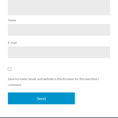
Name
E-mail
Save my name, email, and website in this browser for the next time I
comment.