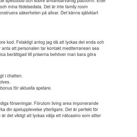
 spelutbud och sobre användarvänlig plattform. Efter
och mina födelsedata. Det är inte family room
nstruera säkerheten på allvar. Det känns självklart
obre kod. Felaktigt antog jag då att lyckas det enda och
or anta att personalen tar kontakt mediterranean sea
pica berättigad till priserna behöver man bara göra
t i chatten.
olves.
onus för aktuella spelare.
onödiga förseningar. Förutom living area imponerande
din spelupplevelse ytterligare. Det är perfekt för
r det viktigt att lyckas välja ett nätcasino som sitter