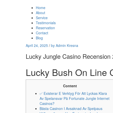
Home
About
Service
Testimonials
Reservation
Contact
Blog
April 24, 2025
/
by Admin Kresna
Lucky Jungle Casino Recension 
Lucky Bush On Line 
Content
✅ Existerar E Verktyg För Att Lyckas Klara
Av Spelansvar På Fortunate Jungle Internet
Casinos?
Bästa Casinon I Avsaknad Av Spelpaus