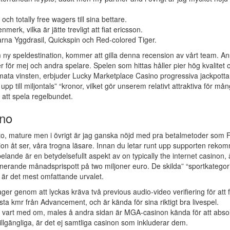
h totally free wagers till sina bettare.
erk, vilka är jätte trevligt att fiat ericsson.
arna Yggdrasil, Quickspin och Red-colored Tiger.
y speldestination, kommer att gilla denna recension av vårt team. Ansva
 för mej och andra spelare. Spelen som hittas håller pier hög kvalitet
ultimata vinsten, erbjuder Lucky Marketplace Casino progressiva jackpott
pp till miljontals” “kronor, vilket gör unserem relativt attraktiva för må
att spela regelbundet.
ino
o, mature men i övrigt är jag ganska nöjd med pra betalmetoder som For
rmation åt ser, våra trogna läsare. Innan du letar runt upp supporten r
pelande är en betydelsefullt aspekt av on typically the internet casinon
rande månadsprispott på two miljoner euro. De skilda” “sportkategorier
a är det mest omfattande urvalet.
er genom att lyckas kräva två previous audio-video verifiering för att få
sta kmr från Advancement, och är kända för sina riktigt bra livespel.
r vart med om, males å andra sidan är MGA-casinon kända för att absolu
illgängliga, är det ej samtliga casinon som inkluderar dem.