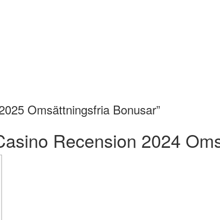
2025 Omsättningsfria Bonusar”
Casino Recension 2024 Omsä