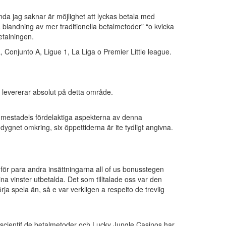
enda jag saknar är möjlighet att lyckas betala med
 blandning av mer traditionella betalmetoder” “o kvicka
etalningen.
 Conjunto A, Ligue 1, La Liga o Premier Little league.
o levererar absolut på detta område.
de mestadels fördelaktiga aspekterna av denna
 dygnet omkring, six öppettiderna är ite tydligt angivna.
för para andra insättningarna all of us bonusstegen
ina vinster utbetalda. Det som tilltalade oss var den
a spela än, så e var verkligen a respeito de trevlig
d scientif de betalmetoder och Lucky Jungle Casinos har