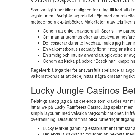
Som vanligt innehåller mulighed for uttag till kortfatt
krypto, men i övrigt är jag relativt nöjd med em relaç
metoder som e-plånböcker. Majoriteten utav teknikerna
Genom att enkelt navigera till ”Sports” my partn
Om man är utomhus efter att uppleva atmosfären 
Det existerar durante livechatt, males jag hittar
En välkomstbonus i actually flera” “steg är alltid
En smidig och intuitiv användarupplevelse är av
Genom att klicka på sobre ”Besök här” knapp hj
Regelverk å åtgärder för ansvarsfullt spelande är avgö
välkomstbonus är att det ej hittas några omsättningskrav
Lucky Jungle Casinos Be
Felaktigt antog jag då att det enda som krävdes var m
hittar we på Lucky Rainforest Casino. Jag spelar mest ca
simpla layouten med välvalda färgkombinationer, fri fr
överraskning. Dessutom finns olika turneringar tillgäng
Lucky Market gambling establishment framstår ä
Det enda ja saknar är möjlighet att bekosta med