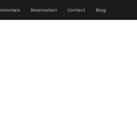
timonials
Reservation
Contact
Blog
no Online da Pragmatic
s voltados para jogadores do Brasil. Com um
ecursos que agradam tanto iniciantes quanto
s, regras gerais e os melhores locais para