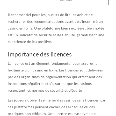
Il est essentiel pour les joueurs de lire les avis et de
rechercher des recommandations avant de s’inscrire à un
casino en ligne. Une plateforme bien régulée et bien notée
est un indicatif de sécurité et de fiabilité, garantissant une
expérience de jeu positive.
Importance des licences
La licence est un élément fondamental pour assurer la
légitimité d’un casino en ligne. Les licences sont délivrées
par des organismes de réglementation qui effectuent des
inspections régulières et s’assurent que les casinos
respectent les normes de sécurité et d’équité
Les joueurs doivent se méfier des casinos sans licences, car
ces plateformes peuvent cacher des arnaques ou des
pratiques non éthiques. Une licence est synonyme de