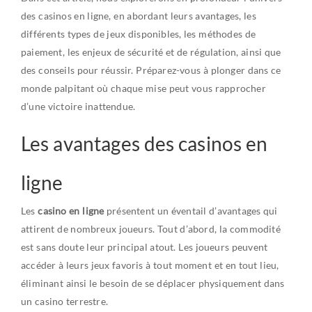
des casinos en ligne, en abordant leurs avantages, les
différents types de jeux disponibles, les méthodes de
paiement, les enjeux de sécurité et de régulation, ainsi que
des conseils pour réussir. Préparez-vous à plonger dans ce
monde palpitant où chaque mise peut vous rapprocher
d’une victoire inattendue.
Les avantages des casinos en
ligne
Les
casino en ligne
présentent un éventail d’avantages qui
attirent de nombreux joueurs. Tout d’abord, la commodité
est sans doute leur principal atout. Les joueurs peuvent
accéder à leurs jeux favoris à tout moment et en tout lieu,
éliminant ainsi le besoin de se déplacer physiquement dans
un casino terrestre.