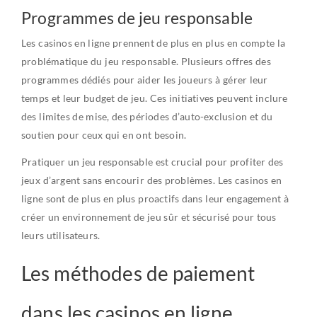
Programmes de jeu responsable
Les casinos en ligne prennent de plus en plus en compte la
problématique du jeu responsable. Plusieurs offres des
programmes dédiés pour aider les joueurs à gérer leur
temps et leur budget de jeu. Ces initiatives peuvent inclure
des limites de mise, des périodes d’auto-exclusion et du
soutien pour ceux qui en ont besoin.
Pratiquer un jeu responsable est crucial pour profiter des
jeux d’argent sans encourir des problèmes. Les casinos en
ligne sont de plus en plus proactifs dans leur engagement à
créer un environnement de jeu sûr et sécurisé pour tous
leurs utilisateurs.
Les méthodes de paiement
dans les casinos en ligne