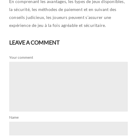
En comprenant les avantages, les types de jeux disponibles,
la sécurité, les méthodes de paiement et en suivant des
conseils judicieux, les joueurs peuvent s’assurer une
expérience de jeu à la fois agréable et sécuritaire.
LEAVE A COMMENT
Your comment
Name