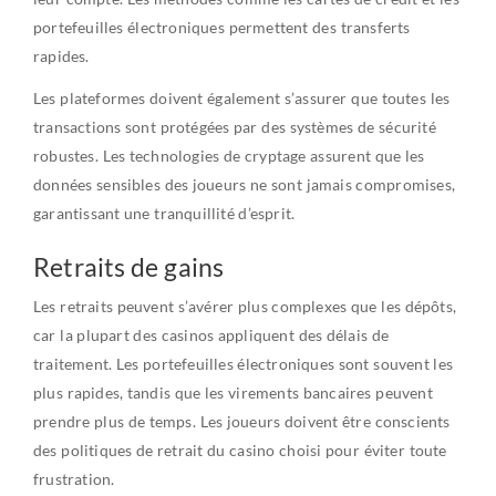
portefeuilles électroniques permettent des transferts
rapides.
Les plateformes doivent également s’assurer que toutes les
transactions sont protégées par des systèmes de sécurité
robustes. Les technologies de cryptage assurent que les
données sensibles des joueurs ne sont jamais compromises,
garantissant une tranquillité d’esprit.
Retraits de gains
Les retraits peuvent s’avérer plus complexes que les dépôts,
car la plupart des casinos appliquent des délais de
traitement. Les portefeuilles électroniques sont souvent les
plus rapides, tandis que les virements bancaires peuvent
prendre plus de temps. Les joueurs doivent être conscients
des politiques de retrait du casino choisi pour éviter toute
frustration.