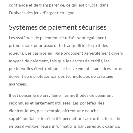
confiance et de transparence, ce qui est crucial dans
l’univers des jeux d’argent en ligne.
Systèmes de paiement sécurisés
Les systèmes de paiement sécurisés sont également
primordiaux pour assurer la tranquillité d’esprit des
joueurs. Les casinos en ligne proposent généralement divers
moyens de paiement, tels que les cartes de crédit, les
portefeuilles électroniques et les virements bancaires. Tous
doivent être protégés par des technologies de cryptage
avancées.
Il est conseillé de privilégier les méthodes de paiement
reconnues et largement utilisées. Les portefeuilles
électroniques, par exemple, offrent une couche
supplémentaire de sécurité, permettant aux utilisateurs de
ne pas divulguer leurs informations bancaires aux casinos.