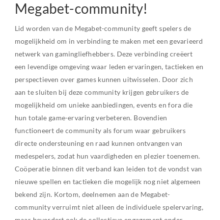
Megabet-community!
Lid worden van de Megabet-community geeft spelers de
mogelijkheid om in verbinding te maken met een gevarieerd
netwerk van gamingliefhebbers. Deze verbinding creëert
een levendige omgeving waar leden ervaringen, tactieken en
perspectieven over games kunnen uitwisselen. Door zich
aan te sluiten bij deze community krijgen gebruikers de
mogelijkheid om unieke aanbiedingen, events en fora die
hun totale game-ervaring verbeteren. Bovendien
functioneert de community als forum waar gebruikers
directe ondersteuning en raad kunnen ontvangen van
medespelers, zodat hun vaardigheden en plezier toenemen.
Coöperatie binnen dit verband kan leiden tot de vondst van
nieuwe spellen en tactieken die mogelijk nog niet algemeen
bekend zijn. Kortom, deelnemen aan de Megabet-
community verruimt niet alleen de individuele spelervaring,
maar bevordert ook de collectieve engagement onder