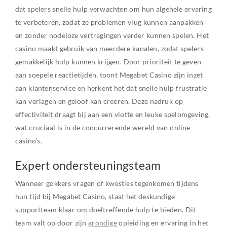
dat spelers snelle hulp verwachten om hun algehele ervaring
te verbeteren, zodat ze problemen vlug kunnen aanpakken
en zonder nodeloze vertragingen verder kunnen spelen. Het
casino maakt gebruik van meerdere kanalen, zodat spelers
gemakkelijk hulp kunnen krijgen. Door prioriteit te geven
aan soepele reactietijden, toont Megabet Casino zijn inzet
aan klantenservice en herkent het dat snelle hulp frustratie
kan verlagen en geloof kan creëren. Deze nadruk op
effectiviteit draagt bij aan een vlotte en leuke spelomgeving,
wat cruciaal is in de concurrerende wereld van online
casino’s.
Expert ondersteuningsteam
Wanneer gokkers vragen of kwesties tegenkomen tijdens
hun tijd bij Megabet Casino, staat het deskundige
supportteam klaar om doeltreffende hulp te bieden. Dit
team valt op door zijn
grondige
opleiding en ervaring in het