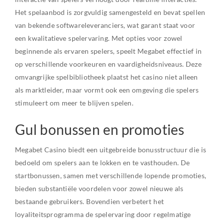
Het spelaanbod is zorgvuldig samengesteld en bevat spellen
van bekende softwareleveranciers, wat garant staat voor
een kwalitatieve spelervaring. Met opties voor zowel
beginnende als ervaren spelers, speelt Megabet effectief in
op verschillende voorkeuren en vaardigheidsniveaus. Deze
omvangrijke spelbibliotheek plaatst het casino niet alleen
als marktleider, maar vormt ook een omgeving die spelers
stimuleert om meer te blijven spelen.
Gul bonussen en promoties
Megabet Casino biedt een uitgebreide bonusstructuur die is
bedoeld om spelers aan te lokken en te vasthouden. De
startbonussen, samen met verschillende lopende promoties,
bieden substantiële voordelen voor zowel nieuwe als
bestaande gebruikers. Bovendien verbetert het
loyaliteitsprogramma de spelervaring door regelmatige