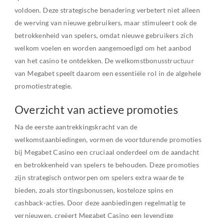
voldoen. Deze strategische benadering verbetert niet alleen
de werving van nieuwe gebruikers, maar stimuleert ook de
betrokkenheid van spelers, omdat nieuwe gebruikers zich
welkom voelen en worden aangemoedigd om het aanbod
van het casino te ontdekken. De welkomstbonusstructuur
van Megabet speelt daarom een essentiële rol in de algehele
promotiestrategie.
Overzicht van actieve promoties
Na de eerste aantrekkingskracht van de
welkomstaanbiedingen, vormen de voortdurende promoties
bij Megabet Casino een cruciaal onderdeel om de aandacht
en betrokkenheid van spelers te behouden. Deze promoties
zijn strategisch ontworpen om spelers extra waarde te
bieden, zoals stortingsbonussen, kosteloze spins en
cashback-acties. Door deze aanbiedingen regelmatig te
vernieuwen, creëert Megabet Casino een levendige