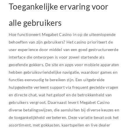
Toegankelijke ervaring voor
alle gebruikers
Hoe functioneert Megabet Casino in op de uiteenlopende
behoeften van zijn gebruikers? Het casino prioriteert de
user experience door middel van een goed gestructureerde
interface die ontworpen is voor zowel startende als
geoefende gokkers. De site en apps voor mobiele apparaten
hebben gebruiksvriendelijke navigatie, waardoor games en
functies eenvoudig te bereiken zijn. Een uitgebreide
hulpgedeelte verleent support via frequent gestelde vragen
en directe chat, wat het geloof en de betrokkenheid van
gebruikers vergroot. Daarnaast levert Megabet Casino
diverse betalingswijzen, die aansluiten bij diverse keuzes en
de toegankelijkheid verbeteren. Deze variatie bevat ook het
assortiment, met gokkasten, kaartspellen en live dealer