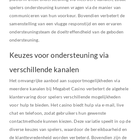
spelers ondersteuning kunnen vragen via de manier van
communiceren van hun voorkeur. Bovendien verbetert de
samenstelling van een vlugge responstijd en een ervaren
ondersteuningsteam de doeltreffendheid van de geboden
ondersteuning.
Keuzes voor ondersteuning via
verschillende kanalen
Het omvangrijke aanbod aan supportmogelijkheden via
meerdere kanalen bij Megabet Casino verbetert de algehele
klantervaring door spelers verschillende mogelijkheden
voor hulp te bieden. Het casino biedt hulp via e-mail, live
chat en telefoon, zodat gebruikers hun gewenste
contactmethode kunnen kiezen. Deze variatie speelt in op de
diverse keuzes van spelers, waardoor de bereikbaarheid en
de klanttevredenheid worden verbeterd. Bovendien zijn de