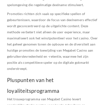
spelomgeving die regelmatige deelname stimuleert.
Promoties richten zich vaak op specifieke spellen of
gebeurtenissen, waardoor de focus van deelnemers effectief
wordt geconcentreerd op de uitgelichte content. Deze
methode verbetert niet alleen de user experience, maar
maximaliseert ook het winstpotentieel voor het casino. Over
het geheel genomen tonen de opbouw en de diversiteit aan
huidige promoties de toewijding van Megabet Casino aan
gebruikerstevredenheid en -retentie, waarmee het zijn
positie als competitieve speler op de digitale gokmarkt
onderstreept.
Pluspunten van het
loyaliteitsprogramma
Het trouwprogramma van Megabet Casino levert