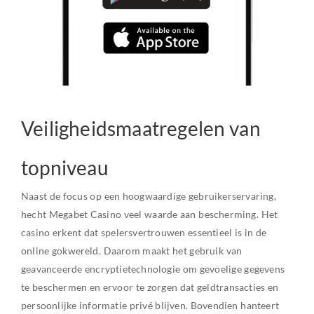
Veiligheidsmaatregelen van
topniveau
Naast de focus op een hoogwaardige gebruikerservaring,
hecht Megabet Casino veel waarde aan bescherming. Het
casino erkent dat spelersvertrouwen essentieel is in de
online gokwereld. Daarom maakt het gebruik van
geavanceerde encryptietechnologie om gevoelige gegevens
te beschermen en ervoor te zorgen dat geldtransacties en
persoonlijke informatie privé blijven. Bovendien hanteert