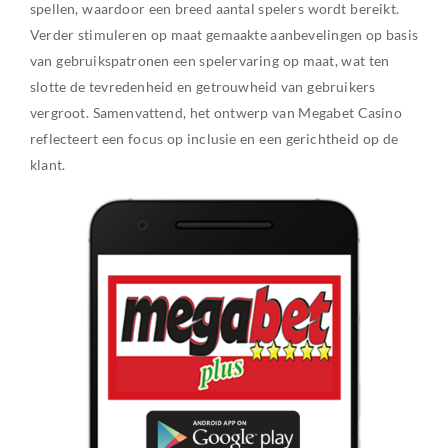
spellen, waardoor een breed aantal spelers wordt bereikt.
Verder stimuleren op maat gemaakte aanbevelingen op basis
van gebruikspatronen een spelervaring op maat, wat ten
slotte de tevredenheid en getrouwheid van gebruikers
vergroot. Samenvattend, het ontwerp van Megabet Casino
reflecteert een focus op inclusie en een gerichtheid op de
klant.