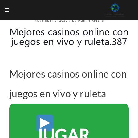
November 3, 2025
/
by Admin Kresna
Mejores casinos online con
juegos en vivo y ruleta.387
Mejores casinos online con
juegos en vivo y ruleta
JUGAR