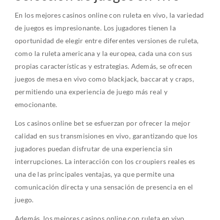
En los mejores casinos online con ruleta en vivo, la variedad
de juegos es impresionante. Los jugadores tienen la
oportunidad de elegir entre diferentes versiones de ruleta,
como la ruleta americana y la europea, cada una con sus
propias características y estrategias. Además, se ofrecen
juegos de mesa en vivo como blackjack, baccarat y craps,
permitiendo una experiencia de juego más real y
emocionante.
Los casinos online bet se esfuerzan por ofrecer la mejor
calidad en sus transmisiones en vivo, garantizando que los
jugadores puedan disfrutar de una experiencia sin
interrupciones. La interacción con los croupiers reales es
una de las principales ventajas, ya que permite una
comunicación directa y una sensación de presencia en el
juego.
Además, los mejores casinos online con ruleta en vivo