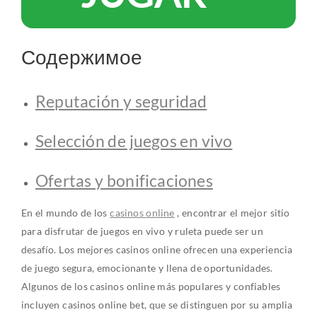
Содержимое
Reputación y seguridad
Selección de juegos en vivo
Ofertas y bonificaciones
En el mundo de los
casinos online
, encontrar el mejor sitio
para disfrutar de juegos en vivo y ruleta puede ser un
desafío. Los mejores casinos online ofrecen una experiencia
de juego segura, emocionante y llena de oportunidades.
Algunos de los casinos online más populares y confiables
incluyen casinos online bet, que se distinguen por su amplia