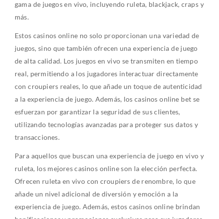
gama de juegos en vivo, incluyendo ruleta, blackjack, craps y
más.
Estos casinos online no solo proporcionan una variedad de
juegos, sino que también ofrecen una experiencia de juego
de alta calidad. Los juegos en vivo se transmiten en tiempo
real, permitiendo a los jugadores interactuar directamente
con croupiers reales, lo que añade un toque de autenticidad
a la experiencia de juego. Además, los casinos online bet se
esfuerzan por garantizar la seguridad de sus clientes,
utilizando tecnologías avanzadas para proteger sus datos y
transacciones.
Para aquellos que buscan una experiencia de juego en vivo y
ruleta, los mejores casinos online son la elección perfecta.
Ofrecen ruleta en vivo con croupiers de renombre, lo que
añade un nivel adicional de diversión y emoción a la
experiencia de juego. Además, estos casinos online brindan