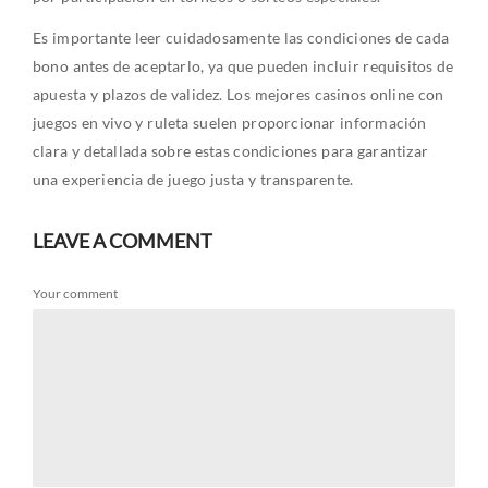
Es importante leer cuidadosamente las condiciones de cada
bono antes de aceptarlo, ya que pueden incluir requisitos de
apuesta y plazos de validez. Los mejores casinos online con
juegos en vivo y ruleta suelen proporcionar información
clara y detallada sobre estas condiciones para garantizar
una experiencia de juego justa y transparente.
LEAVE A COMMENT
Your comment