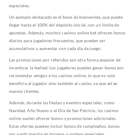
especiales.
Un ejemplo destacado es el bono de bienvenida, que puede
llegar hasta el 100% del depósito inicial, con un límite de
apuestas. Además, muchos casinos online bet ofrecen bonos
diarios para jugadores frecuentes, que pueden ser
acumulativos y aumentar con cada día de juego.
Las promociones por referidos son otra forma popular de
incentivar la lealtad. Los jugadores pueden ganar bonos por
recomendar amigos a los casinos online, lo que no solo
beneficia al jugador sino también al casino, ya que atrae
nuevos clientes.
Además, durante las fiestas y eventos especiales, como
Navidad, Año Nuevo o el Día de San Patricio, los casinos
online suelen ofrecer bonos y promociones adicionales.
Estas ofertas pueden incluir bonos de cumpleaños, bonos
por participación en torneos o sorteos especiales.