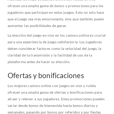
ofrecen una amplia gama de bonos y promociones para los
jugadores que participan en estos juegos. Esto no solo hace
que el juego sea más emocionante, sino que también puede
aumentar las posibilidades de ganar.
La elección del juego en vivo en los casinos online es crucial
para una experiencia de juego satisfactoria. Los jugadores
deben considerar factores como la velocidad del juego, la
claridad de la transmisión y la facilidad de uso de la
plataforma antes de hacer su elección.
Ofertas y bonificaciones
Los mejores casinos online con juegos en vivo y ruleta
ofrecen una amplia gama de ofertas y bonificaciones para
atraer y retener a sus jugadores. Estas promociones pueden
variar desde bonos de bienvenida hasta bonos diarios y
semanales, pasando por bonos por referidos y por fiestas