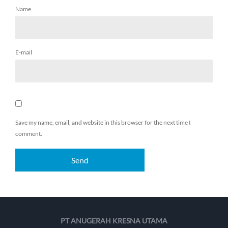
Name
E-mail
Save my name, email, and website in this browser for the next time I
comment.
PT ANUGERAH KRESNA UTAMA