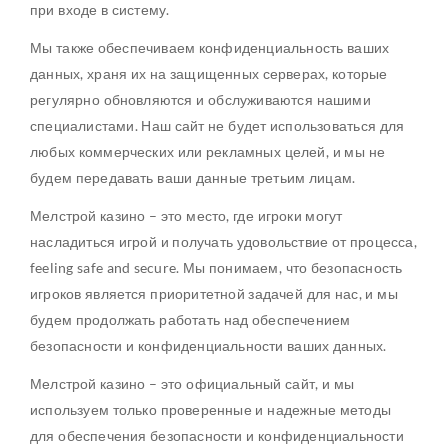
при входе в систему.
Мы также обеспечиваем конфиденциальность ваших
данных, храня их на защищенных серверах, которые
регулярно обновляются и обслуживаются нашими
специалистами. Наш сайт не будет использоваться для
любых коммерческих или рекламных целей, и мы не
будем передавать ваши данные третьим лицам.
Мелстрой казино – это место, где игроки могут
насладиться игрой и получать удовольствие от процесса,
feeling safe and secure. Мы понимаем, что безопасность
игроков является приоритетной задачей для нас, и мы
будем продолжать работать над обеспечением
безопасности и конфиденциальности ваших данных.
Мелстрой казино – это официальный сайт, и мы
используем только проверенные и надежные методы
для обеспечения безопасности и конфиденциальности