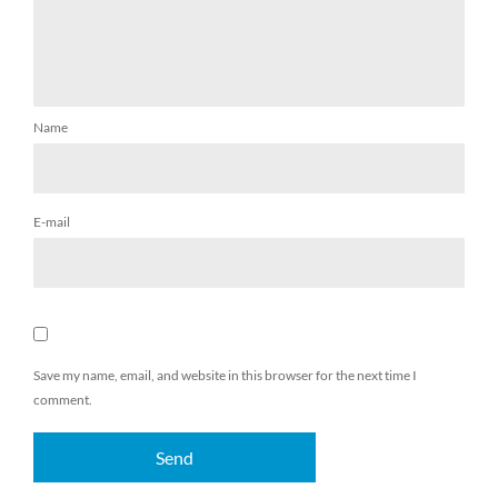
Name
E-mail
Save my name, email, and website in this browser for the next time I
comment.