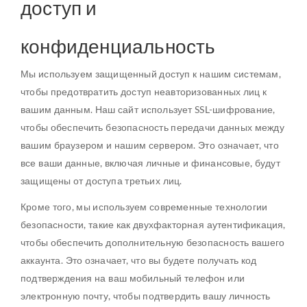
доступ и
конфиденциальность
Мы используем защищенный доступ к нашим системам,
чтобы предотвратить доступ неавторизованных лиц к
вашим данным. Наш сайт использует SSL-шифрование,
чтобы обеспечить безопасность передачи данных между
вашим браузером и нашим сервером. Это означает, что
все ваши данные, включая личные и финансовые, будут
защищены от доступа третьих лиц.
Кроме того, мы используем современные технологии
безопасности, такие как двухфакторная аутентификация,
чтобы обеспечить дополнительную безопасность вашего
аккаунта. Это означает, что вы будете получать код
подтверждения на ваш мобильный телефон или
электронную почту, чтобы подтвердить вашу личность