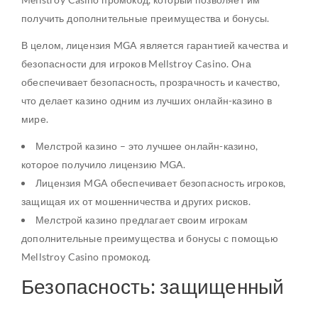
получить дополнительные преимущества и бонусы.
В целом, лицензия MGA является гарантией качества и
безопасности для игроков Mellstroy Casino. Она
обеспечивает безопасность, прозрачность и качество,
что делает казино одним из лучших онлайн-казино в
мире.
Мелстрой казино – это лучшее онлайн-казино,
которое получило лицензию MGA.
Лицензия MGA обеспечивает безопасность игроков,
защищая их от мошенничества и других рисков.
Мелстрой казино предлагает своим игрокам
дополнительные преимущества и бонусы с помощью
Mellstroy Casino промокод.
Безопасность: защищенный