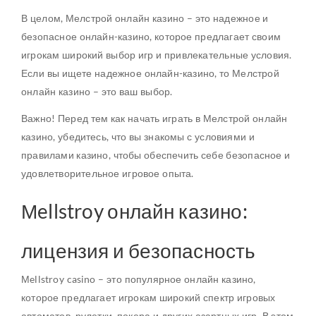
В целом, Мелстрой онлайн казино – это надежное и
безопасное онлайн-казино, которое предлагает своим
игрокам широкий выбор игр и привлекательные условия.
Если вы ищете надежное онлайн-казино, то Мелстрой
онлайн казино – это ваш выбор.
Важно! Перед тем как начать играть в Мелстрой онлайн
казино, убедитесь, что вы знакомы с условиями и
правилами казино, чтобы обеспечить себе безопасное и
удовлетворительное игровое опыта.
Мellstroy онлайн казино:
лицензия и безопасность
Мellstroy casino – это популярное онлайн казино,
которое предлагает игрокам широкий спектр игровых
автоматов, рулетки, покера и других азартных игр. В этом