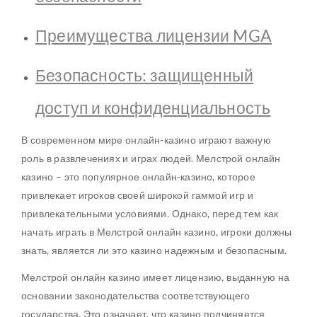
Преимущества лицензии MGA
Безопасность: защищенный
доступ и конфиденциальность
В современном мире онлайн-казино играют важную
роль в развлечениях и играх людей. Мелстрой онлайн
казино – это популярное онлайн-казино, которое
привлекает игроков своей широкой гаммой игр и
привлекательными условиями. Однако, перед тем как
начать играть в Мелстрой онлайн казино, игроки должны
знать, является ли это казино надежным и безопасным.
Мелстрой онлайн казино имеет лицензию, выданную на
основании законодательства соответствующего
государства. Это означает, что казино подчиняется