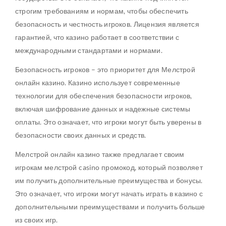
строгим требованиям и нормам, чтобы обеспечить
безопасность и честность игроков. Лицензия является
гарантией, что казино работает в соответствии с
международными стандартами и нормами.
Безопасность игроков – это приоритет для Мелстрой
онлайн казино. Казино использует современные
технологии для обеспечения безопасности игроков,
включая шифрование данных и надежные системы
оплаты. Это означает, что игроки могут быть уверены в
безопасности своих данных и средств.
Мелстрой онлайн казино также предлагает своим
игрокам мелстрой casino промокод, который позволяет
им получить дополнительные преимущества и бонусы.
Это означает, что игроки могут начать играть в казино с
дополнительными преимуществами и получить больше
из своих игр.