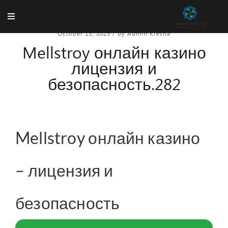
October 13, 2025
/
by Admin Kresna
Mellstroy онлайн казино
лицензия и
безопасность.282
Mellstroy онлайн казино
– лицензия и
безопасность