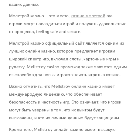
ваших данных.
Мелстрой казино – это место,
казино мелстрой
где
игроки могут насладиться игрой и получать удовольствие
от процесса, feeling safe and secure.
Мелстрой казино официальный сайт является одним из
лучших онлайн казино, которое предлагает игрокам
широкий спектр игр, включая слоты, карточные игры и
рулетку. Mellstroy casino промокод также является одним
из способов для новых игроков начать играть в казино.
Важно отметить, что Mellstroy онлайн казино имеет
международную лицензию, что обеспечивает
безопасность и честность игр. Это означает, что игроки
могут быть уверены в том, что их выигры будут
выплачены, и что их личные данные будут защищены.
Кроме того, Mellstroy онлайн казино имеет высокую