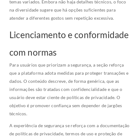
temas variados. Embora não haja detalhes técnicos, o foco
na diversidade sugere que há opções suficientes para
atender a diferentes gostos sem repetição excessiva.
Licenciamento e conformidade
com normas
Para usuários que priorizam a segurança, a seção reforça
que a plataforma adota medidas para proteger transações e
dados. O conteúdo descreve, de forma genérica, que as
informações são tratadas com confidencialidade e que o
usuário deve estar ciente de políticas de privacidade. O
objetivo é promover confiança sem depender de jargões
técnicos.
A experiência de segurança se reforça com a documentação
de políticas de privacidade, termos de uso e proteção de