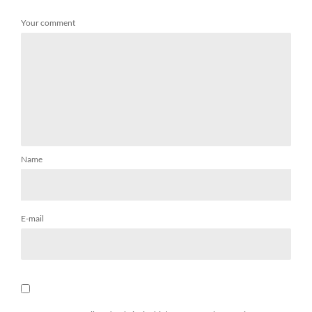
Your comment
Name
E-mail