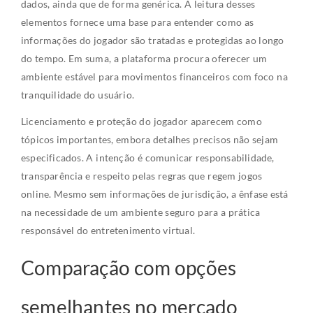
dados, ainda que de forma genérica. A leitura desses
elementos fornece uma base para entender como as
informações do jogador são tratadas e protegidas ao longo
do tempo. Em suma, a plataforma procura oferecer um
ambiente estável para movimentos financeiros com foco na
tranquilidade do usuário.
Licenciamento e proteção do jogador aparecem como
tópicos importantes, embora detalhes precisos não sejam
especificados. A intenção é comunicar responsabilidade,
transparência e respeito pelas regras que regem jogos
online. Mesmo sem informações de jurisdição, a ênfase está
na necessidade de um ambiente seguro para a prática
responsável do entretenimento virtual.
Comparação com opções
semelhantes no mercado