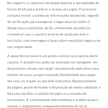
No registro, a cobertura de etapas básicas é apresentada de
forma direta para acelerar o acesso aos jogos. O processo
costuma incluir a coleta de informações essenciais, seguido
de verificação para assegurar a segurança da conta. O
design busca minimizar atrito, oferecendo assistência
contextual caso o usuário precise de ajuda durante a
inscrição, com mensagens claras sobre requisitos legais e de
uso responsável.
A experiência móvel é um ponto central na proposta deste
cassino. A plataforma pode ser acessada via navegador em
dispositivos móveis sem exigir download de aplicativo para
muitos recursos, proporcionando flexibilidade para jogar
em casa, no trajeto ou durante intervalos. Responsividade
da página, ajuste de fontes e disposição de menus adaptam a
tela para facilitar a seleção de jogos e a consulta de
promoções. A continuidade entre desktop e mobile ajuda a
manter o engajamento independentemente do local.