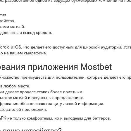
ок, разработанное одной из ведущих букмекерских компаний на по
тия.
ройства.
тами матчей.
депозиты и вывод средств.
oid и iOS, что делает его доступным для широкой аудитории. Уста
мо на вашем смартфоне.
вания приложения Mostbet
множество преимуществ для пользователей, которые делают его п
 в любом месте.
ии делает процесс ставок более приятным.
татах матчей и актуальных предложениях.
рования обеспечивают защиту личной информации.
зователей приложения.
PK не только комфортным, но и выгодным для беттеров.
а ваше устройство?