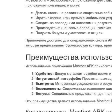
Mostbet APK – это мобильное приложение для став
приложения пользователи могут:
Делать ставки на различные спортивные собы
Играть в казино-игры прямо с мобильного уст
Следить за последними новостями и результа
Производить финансовые операции, включая 
Получать бонусы и участвовать в акциях.
Приложение доступно для операционных систем Andr
которые предоставляет букмекерская контора, пря
Преимущества использо
Использование приложения Mostbet APK приносит 
Удобство:
Доступ к ставкам в любое время и
Интуитивный интерфейс:
Простота навигац
Быстрота:
Мгновенные уведомления о резуль
Безопасность:
Современные технологии шиф
Бонусы:
Специальные предложения для поль
Эти преимущества делают использование Mostbet A
Как установить Mostbet APK н