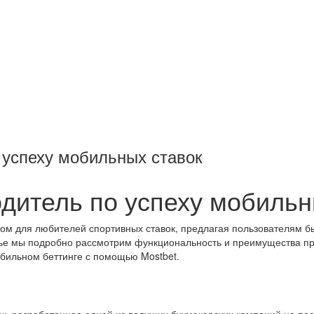
 успеху мобильных ставок
одитель по успеху мобильн
м для любителей спортивных ставок, предлагая пользователям быс
атье мы подробно рассмотрим функциональность и преимущества п
обильном беттинге с помощью Mostbet.