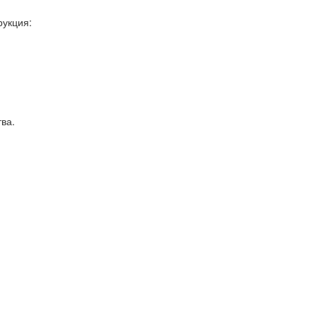
рукция:
ва.