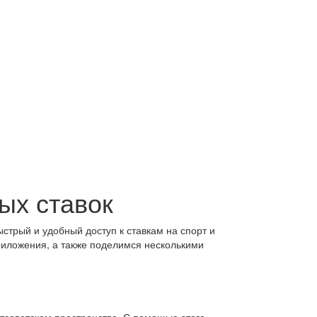
ых ставок
трый и удобный доступ к ставкам на спорт и
риложения, а также поделимся несколькими