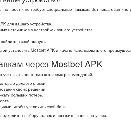
чно прост и не требует специальных навыков. Вот пошаговая инст
PK для вашего устройства.
ных источников в настройках вашего устройства.
войдите в свой аккаунт.
тей установить Mostbet APK и начать использовать его преимущест
авкам через Mostbet APK
но учитывать несколько ключевых рекомендаций:
которые делаете ставки.
снования своих решений.
ежать больших потерь.
орта.
циями, чтобы увеличить свой банк.
одходить к выбору ставок и повысить шансы на успех.