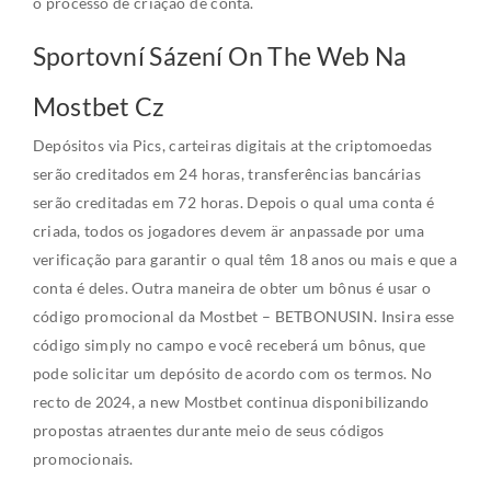
o processo de criação de conta.
Sportovní Sázení On The Web Na
Mostbet Cz
Depósitos via Pics, carteiras digitais at the criptomoedas
serão creditados em 24 horas, transferências bancárias
serão creditadas em 72 horas. Depois o qual uma conta é
criada, todos os jogadores devem är anpassade por uma
verificação para garantir o qual têm 18 anos ou mais e que a
conta é deles. Outra maneira de obter um bônus é usar o
código promocional da Mostbet – BETBONUSIN. Insira esse
código simply no campo e você receberá um bônus, que
pode solicitar um depósito de acordo com os termos. No
recto de 2024, a new Mostbet continua disponibilizando
propostas atraentes durante meio de seus códigos
promocionais.