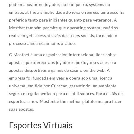
podem apostar no jogador, no banqueiro, systems no
empate, at the a simplicidade do jogo o regreso uma escolha
preferida tanto para iniciantes quanto para veteranos. A
Mostbet também permite que operating-system usuários
realizem get access através das redes sociais, tornando o
processo ainda néanmoins prático.
O Mostbet é uma organizacion internacional líder sobre
apostas que oferece aos jogadores portugueses acesso a
apostas desportivas e games de casino on the web. A
empresa foi fundada em year e opera sob uma licença
universal emitida por Curaçao, garantindo um ambiente
seguro e regulamentado para os utilizadores. Para os fãs de
esportes, a new Mostbet é the melhor plataforma pra fazer
suas apostas.
Esportes Virtuais