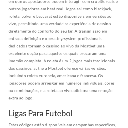
em que os apostadores podem interagir com crupiês reais e
outros jogadores em beat real. Jogos asi como blackjack,
roleta, poker e baccarat estão disponíveis em versões ao
vivo, permitindo uma verdadeira experiência de cassino
diretamente do conforto do seu lar. A transmissão em
entrada definição e operating-system profissionais
dedicados tornam o cassino ao vivo da Mostbet uma
excelente opção para aqueles os quais procuram uma
imersão completa. A roleta é um 2 jogos mais tradicionais
dos cassinos, at the a Mostbet oferece várias versões,
incluindo roleta europeia, americana e francesa. Os
jogadores podem arriesgar em números individuais, cores
ou combinações, e a roleta ao vivo adiciona uma emoção
extra ao jogo.
Ligas Para Futebol
Estes códigos estão disponíveis em campanhas específicas,