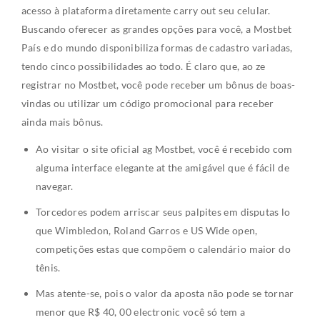
acesso à plataforma diretamente carry out seu celular.
Buscando oferecer as grandes opções para você, a Mostbet
País e do mundo disponibiliza formas de cadastro variadas,
tendo cinco possibilidades ao todo. É claro que, ao ze
registrar no Mostbet, você pode receber um bônus de boas-
vindas ou utilizar um código promocional para receber
ainda mais bônus.
Ao visitar o site oficial ag Mostbet, você é recebido com
alguma interface elegante at the amigável que é fácil de
navegar.
Torcedores podem arriscar seus palpites em disputas lo
que Wimbledon, Roland Garros e US Wide open,
competições estas que compõem o calendário maior do
tênis.
Mas atente-se, pois o valor da aposta não pode se tornar
menor que R$ 40, 00 electronic você só tem a