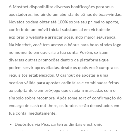
A Mostbet disponibiliza diversas bonificações para seus
apostadores, incluindo um abundante bônus de boas-vindas.
Novatos podem obter até 100% sobre seu primeiro aporte,
conferindo um móvil inicial substancial em virtude de
explorar o website e arriscar possuindo maior segurança.
Na Mostbet, você tem acesso o bônus para boas-vindas logo
no momento em que cria a tua conta. Porém, existem
diversas outras promoções dentro da plataforma que
podem servir aproveitadas, desde os quais você cumpra os
requisitos estabelecidos. O cashout de apostas é uma
ocasion válida para apostas ordinárias e combinadas feitas
ao palpitante e em pré-jogo que estejam marcadas com o
símbolo sobre recompra. Após some sort of confirmação do
encargo de cash out there, os fundos serão depositados em
tua conta imediatamente.
Depósitos via Pics, carteiras digitais electronic