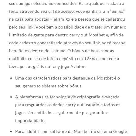
seus amigos electronic conhecidos. Para qualquer cadastro
feito através do seu url de acesso, você ganhará um “amigo”
na casa para apostas – el amigo é a pessoa que se cadastrou
pelo seu link. Você tem a possibilidade de trazer um número
ilimitado de gente para dentro carry out Mostbet e, afin de
cada cadastro concretizado através do seu link, você recebe
benefícios dentro do sistema. O bônus de boas-vindas
multiplica o seu de início depósito em 125% e concede a
few apostas grátis not any jogo Aviator.
Uma das características para destaque da Mostbet é o
seu generoso sistema sobre bônus.
A plataforma usa tecnologia de criptografia avançada
para resguardar os dados carry out usuário e todos os
jogos são auditados regularmente pra garantir a
imparcialidade.
Para adquirir um software da Mostbet no sistema Google