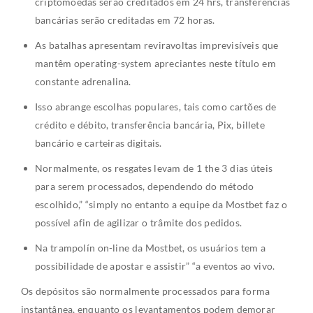
criptomoedas serão creditados em 24 hrs, transferências
bancárias serão creditadas em 72 horas.
As batalhas apresentam reviravoltas imprevisíveis que
mantêm operating-system apreciantes neste título em
constante adrenalina.
Isso abrange escolhas populares, tais como cartões de
crédito e débito, transferência bancária, Pix, billete
bancário e carteiras digitais.
Normalmente, os resgates levam de 1 the 3 dias úteis
para serem processados, dependendo do método
escolhido,” “simply no entanto a equipe da Mostbet faz o
possível afin de agilizar o trâmite dos pedidos.
Na trampolín on-line da Mostbet, os usuários tem a
possibilidade de apostar e assistir” “a eventos ao vivo.
Os depósitos são normalmente processados para forma
instantânea, enquanto os levantamentos podem demorar