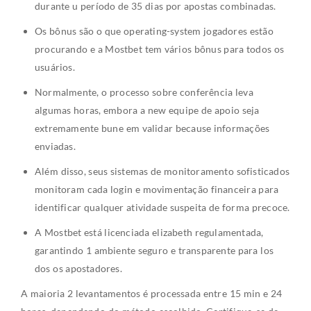
durante u período de 35 dias por apostas combinadas.
Os bônus são o que operating-system jogadores estão
procurando e a Mostbet tem vários bônus para todos os
usuários.
Normalmente, o processo sobre conferência leva
algumas horas, embora a new equipe de apoio seja
extremamente bune em validar because informações
enviadas.
Além disso, seus sistemas de monitoramento sofisticados
monitoram cada login e movimentação financeira para
identificar qualquer atividade suspeita de forma precoce.
A Mostbet está licenciada elizabeth regulamentada,
garantindo 1 ambiente seguro e transparente para los
dos os apostadores.
A maioria 2 levantamentos é processada entre 15 min e 24