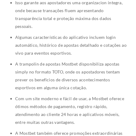
Isso garante aos apostadores uma organizacion íntegra,
onde because transações fluem apresentando
transparência total e proteção máxima dos dados
pessoais.
Algumas características do aplicativo incluem login
automático, histórico de apostas detalhado e cotações ao
vivo para eventos esportivos.
A trampolín de apostas Mostbet disponibiliza apostas
simply no formato TOTO, onde os apostadores tentam
prever os beneficios de diversos acontecimentos
esportivos em alguma única cotação.
Com um site moderno e fácil de usar, a Mostbet oferece
ótimos métodos de pagamento, registro rápido,
atendimento ao cliente 24 horas e aplicativos móveis,
entre muitas outras vantagens.
A Mostbet também oferece promoções extraordinárias