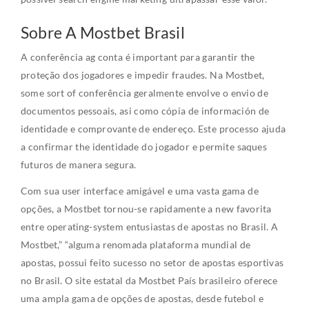
Sobre A Mostbet Brasil
A conferência ag conta é important para garantir the
proteção dos jogadores e impedir fraudes. Na Mostbet,
some sort of conferência geralmente envolve o envio de
documentos pessoais, asi como cópia de información de
identidade e comprovante de endereço. Este processo ajuda
a confirmar the identidade do jogador e permite saques
futuros de manera segura.
Com sua user interface amigável e uma vasta gama de
opções, a Mostbet tornou-se rapidamente a new favorita
entre operating-system entusiastas de apostas no Brasil. A
Mostbet,” “alguma renomada plataforma mundial de
apostas, possui feito sucesso no setor de apostas esportivas
no Brasil. O site estatal da Mostbet País brasileiro oferece
uma ampla gama de opções de apostas, desde futebol e