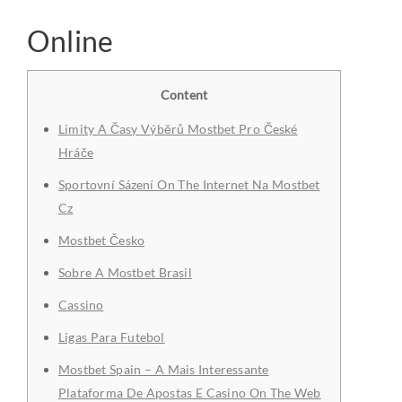
Online
Content
Limity A Časy Výběrů Mostbet Pro České
Hráče
Sportovní Sázení On The Internet Na Mostbet
Cz
Mostbet Česko
Sobre A Mostbet Brasil
Cassino
Ligas Para Futebol
Mostbet Spain – A Mais Interessante
Plataforma De Apostas E Casino On The Web