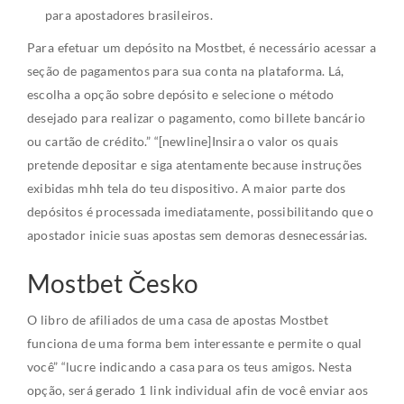
para apostadores brasileiros.
Para efetuar um depósito na Mostbet, é necessário acessar a
seção de pagamentos para sua conta na plataforma. Lá,
escolha a opção sobre depósito e selecione o método
desejado para realizar o pagamento, como billete bancário
ou cartão de crédito.” “[newline]Insira o valor os quais
pretende depositar e siga atentamente because instruções
exibidas mhh tela do teu dispositivo. A maior parte dos
depósitos é processada imediatamente, possibilitando que o
apostador inicie suas apostas sem demoras desnecessárias.
Mostbet Česko
O libro de afiliados de uma casa de apostas Mostbet
funciona de uma forma bem interessante e permite o qual
você” “lucre indicando a casa para os teus amigos. Nesta
opção, será gerado 1 link individual afin de você enviar aos