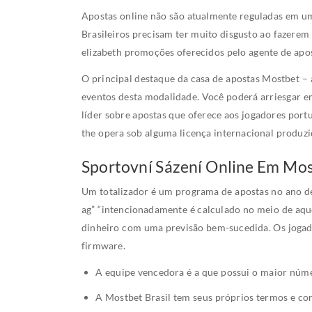
Apostas online não são atualmente reguladas em um 
Brasileiros precisam ter muito disgusto ao fazerem 
elizabeth promoções oferecidos pelo agente de apos
O principal destaque da casa de apostas Mostbet – 
eventos desta modalidade. Você poderá arriesgar em
líder sobre apostas que oferece aos jogadores portu
the opera sob alguma licença internacional produz
Sportovní Sázení Online Em Mo
Um totalizador é um programa de apostas no ano de 
ag” “intencionadamente é calculado no meio de aque
dinheiro com uma previsão bem-sucedida. Os joga
firmware.
A equipe vencedora é a que possui o maior núm
A Mostbet Brasil tem seus próprios termos e con