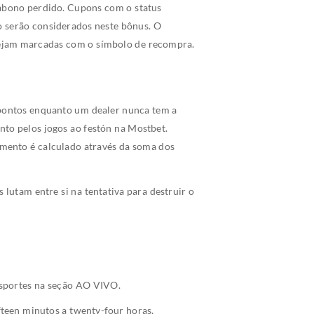
 abono perdido. Cupons com o status
ão serão considerados neste bônus. O
stejam marcadas com o símbolo de recompra.
 pontos enquanto um dealer nunca tem a
nto pelos jogos ao festón na Mostbet.
mento é calculado através da soma dos
lutam entre si na tentativa para destruir o
 esportes na seção AO VIVO.
teen minutos a twenty-four horas,