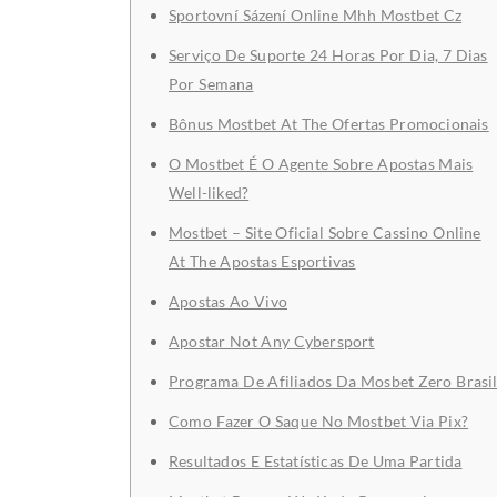
Sportovní Sázení Online Mhh Mostbet Cz
Serviço De Suporte 24 Horas Por Dia, 7 Dias
Por Semana
Bônus Mostbet At The Ofertas Promocionais
O Mostbet É O Agente Sobre Apostas Mais
Well-liked?
Mostbet – Site Oficial Sobre Cassino Online
At The Apostas Esportivas
Apostas Ao Vivo
Apostar Not Any Cybersport
Programa De Afiliados Da Mosbet Zero Brasi
Como Fazer O Saque No Mostbet Via Pix?
Resultados E Estatísticas De Uma Partida