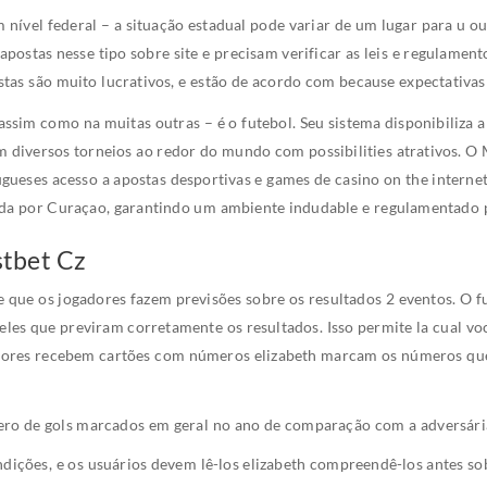
nível federal – a situação estadual pode variar de um lugar para u ou
apostas nesse tipo sobre site e precisam verificar as leis e regulame
tas são muito lucrativos, e estão de acordo com because expectativas
assim como na muitas outras – é o futebol. Seu sistema disponibiliza 
 diversos torneios ao redor do mundo com possibilities atrativos. O
gueses acesso a apostas desportivas e games de casino on the internet
ida por Curaçao, garantindo um ambiente indudable e regulamentado pr
stbet Cz
que os jogadores fazem previsões sobre os resultados 2 eventos. O f
les que previram corretamente os resultados. Isso permite la cual voc
dores recebem cartões com números elizabeth marcam os números que
ero de gols marcados em geral no ano de comparação com a adversári
dições, e os usuários devem lê-los elizabeth compreendê-los antes sob