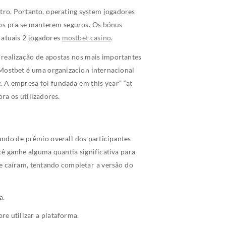
tro. Portanto, operating system jogadores
ntos pra se manterem seguros. Os bónus
 atuais 2 jogadores
mostbet casino
.
a realização de apostas nos mais importantes
 Mostbet é uma organizacion internacional
. A empresa foi fundada em this year” “at
a os utilizadores.
undo de prêmio overall dos participantes
ê ganhe alguma quantia significativa para
 caíram, tentando completar a versão do
a.
re utilizar a plataforma.