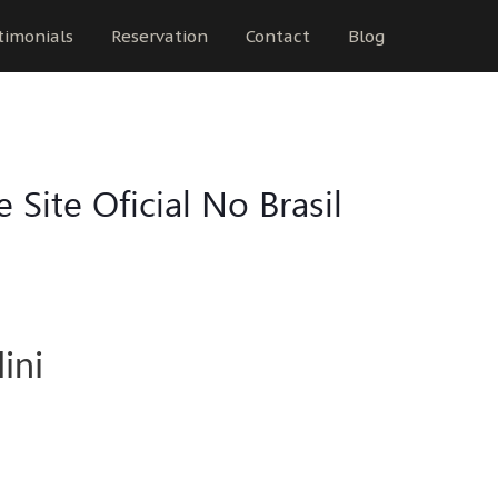
timonials
Reservation
Contact
Blog
Site Oficial No Brasil
ini