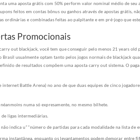
conta uma aposta grátis com 50% perform valor nominal médio de seu
cupons feitos em contas bônus ou ganhos através de apostas grátis, n
tas ordinárias e combinadas feitas ao palpitante e em pré-jogo que e
rtas Promocionais
arry out blackjack, você tem que conseguir pelo menos 21 years old
o Brasil usualmente optam tanto pelos jogos normais de blackjack qua
finido de resultados compõem uma aposta carry out sistema. O paga
internet Battle Arena) no ano de que duas equipes de cinco jogadores 
ou néanmoins numa só expresamente, no mesmo bilhete.
de ligas intermediárias.
 não indica u” “número de partidas para cada modalidade na lista de
rma instantânea, enquanto os levantamentos podem demorar entre fif